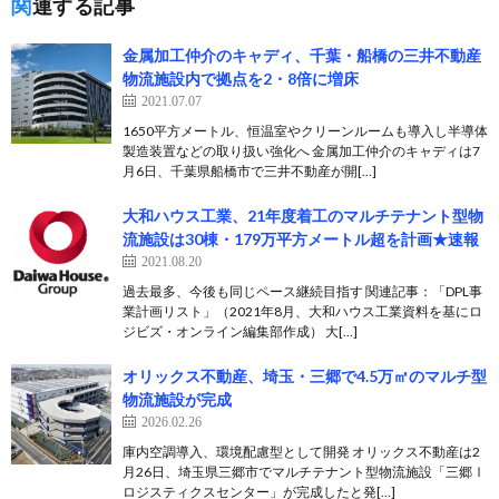
関連する記事
金属加工仲介のキャディ、千葉・船橋の三井不動産
物流施設内で拠点を2・8倍に増床
2021.07.07
1650平方メートル、恒温室やクリーンルームも導入し半導体
製造装置などの取り扱い強化へ 金属加工仲介のキャディは7
月6日、千葉県船橋市で三井不動産が開[…]
大和ハウス工業、21年度着工のマルチテナント型物
流施設は30棟・179万平方メートル超を計画★速報
2021.08.20
過去最多、今後も同じペース継続目指す 関連記事：「DPL事
業計画リスト」（2021年8月、大和ハウス工業資料を基にロ
ジビズ・オンライン編集部作成） 大[…]
オリックス不動産、埼玉・三郷で4.5万㎡のマルチ型
物流施設が完成
2026.02.26
庫内空調導入、環境配慮型として開発 オリックス不動産は2
月26日、埼玉県三郷市でマルチテナント型物流施設「三郷Ⅰ
ロジスティクスセンター」が完成したと発[…]