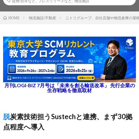
提携/合弁など
,
プレスリリースなど
,
物流施設
物流施設/不動産
ニトリグループ、自社店舗や物流倉庫の屋
HOME
月刊LOGI-BIZ 7月号は「未来を創る輸送改革」 先行企業の
生存戦略を徹底取材
脱炭素技術担うSustechと連携、まず30拠
点程度へ導入