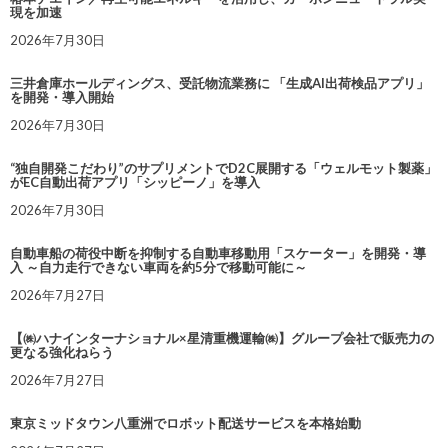
現を加速
2026年7月30日
三井倉庫ホールディングス、受託物流業務に 「生成AI出荷検品アプリ」
を開発・導入開始
2026年7月30日
“独自開発こだわり”のサプリメントでD2C展開する「ウェルモット製薬」
がEC自動出荷アプリ「シッピーノ」を導入
2026年7月30日
自動車船の荷役中断を抑制する自動車移動用「スケーター」を開発・導
入 ～自力走行できない車両を約5分で移動可能に～
2026年7月27日
【㈱ハナインターナショナル×星清重機運輸㈱】グループ会社で販売力の
更なる強化ねらう
2026年7月27日
東京ミッドタウン八重洲でロボット配送サービスを本格始動