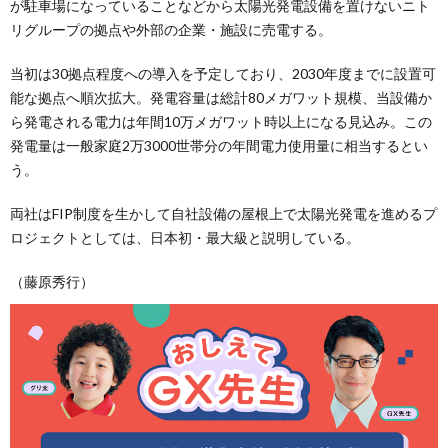
が駐車場になっていることなどから太陽光発電設備を置けないニト
リグループの拠点や外部の企業・施設に売電する。
当初は30拠点程度への導入を予定しており、2030年度までに設置可
能な拠点へ順次拡大。発電容量は総計80メガワット規模、当設備か
ら発電される電力は年間10万メガワット時以上になる見込み。この
発電量は一般家庭2万3000世帯分の年間電力使用量に相当するとい
う。
両社はFIP制度を生かして自社設備の屋根上で太陽光発電を進めるプ
ロジェクトとしては、日本初・最大級と説明している。
（藤原秀行）