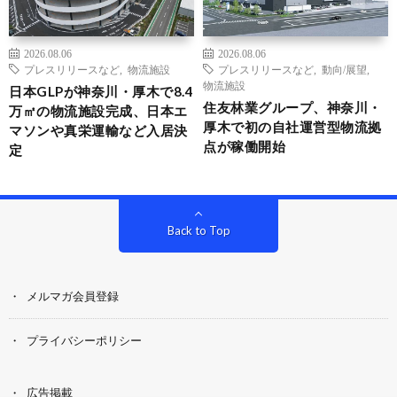
2026.08.06
2026.08.06
プレスリリースなど
,
物流施設
プレスリリースなど
,
動向/展望
,
物流施設
日本GLPが神奈川・厚木で8.4
住友林業グループ、神奈川・
万㎡の物流施設完成、日本エ
厚木で初の自社運営型物流拠
マソンや真栄運輸など入居決
点が稼働開始
定
Back to Top
メルマガ会員登録
プライバシーポリシー
広告掲載