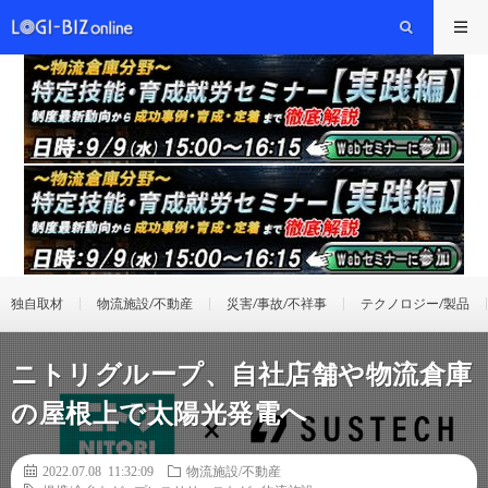
独自取材
物流施設/不動産
災害/事故/不祥事
テクノロジー/製品
ニトリグループ、自社店舗や物流倉庫
の屋根上で太陽光発電へ
2022.07.08 11:32:09
物流施設/不動産