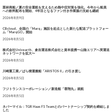
栗林商船／夏の安全運航を支えるため熱中症対策を強化。今年から船員
への飲料配布を開始、4年目となるファン付き作業服の支給も継続
2026年8月9日
CBcloud、全国の「Marq」施設を起点とした新たな配送プラットフォー
ム「MarqGO」開始
2026年8月5日
株式会社Univearth、倉吉運送株式会社と資本提携〜山陰エリアへ実運送
ネットワークを拡大〜
2026年8月5日
川崎重工業／ばら積運搬船「ARISTOS II」の引き渡し
2026年8月5日
フジトランスコーポレーション／新造船「蓉翔丸」就航
2026年8月5日
ネバーマイル：TGR Haas F1 Teamとのパートナーシップ契約を締結しま
した