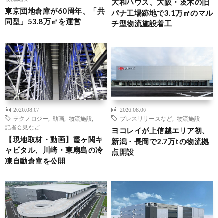
大和ハウス、大阪・茨木の旧
東京団地倉庫が60周年、「共
パナ工場跡地で3.1万㎡のマル
同型」53.8万㎡を運営
チ型物流施設着工
2026.08.07
2026.08.06
テクノロジー
,
動画
,
物流施設
,
プレスリリースなど
,
物流施設
記者会見など
ヨコレイが上信越エリア初、
【現地取材・動画】霞ヶ関キ
新潟・長岡で2.7万tの物流拠
ャピタル、川崎・東扇島の冷
点開設
凍自動倉庫を公開