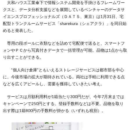
大和ハウス工業傘下で情報システム開発を手掛けるフレームワー
クスと、データ分析支援などを展開しているベンチャーのデータサ
イエンスプロフェッショナルズ（ＤＡＴＳ、東京）は1月31日、宅
配型トランクルームサービス「sharekura（シェアクラ）」を同日始
めると発表した。
専用の段ボールに衣類などを詰めて宅配便で送ると、スマートフ
ォンやＰＣから写真付きデータで一括管理が可能。品物は1点から取
り出すことができる。
“個人向け倉庫”ともいえるストレージサービスは都市部を中心
に、今後市場の拡大が期待されている。両社は手軽に利用できる点
などを広くアピールし、需要を獲得していきたい考え。
サービスは月額利用料が1箱当たり300円だが、今年7月末までは
キャンペーンで250円とする。登録手数料などは不要。品物を取り
出す際は1箱800円の手数料が掛かる（いずれも税別）。