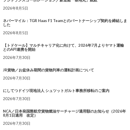
フジトランスコーポレーション／新造船「蓉翔丸」就航
2026年8月5日
ネバーマイル：TGR Haas F1 Teamとのパートナーシップ契約を締結しま
した
2026年8月5日
【トドケール】マルチキャリア化に向けて、2026年7月よりヤマト運輸
とのAPI連携を開始
2026年7月30日
JR貨物／お盆休み期間の貨物列車の運転計画について
2026年7月30日
にしてつドイツ現地法人 シュツットガルト事務所移転のご案内
2026年7月30日
NCA／日本発国際航空貨物燃油サーチャージ適用額のお知らせ（2026年
8月1日適用 改定）
2026年7月30日