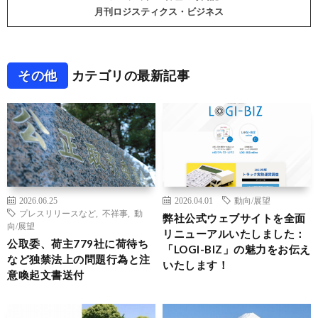
月刊ロジスティクス・ビジネス
その他
カテゴリの最新記事
2026.06.25
2026.04.01
動向/展望
プレスリリースなど
,
不祥事
,
動
弊社公式ウェブサイトを全面
向/展望
リニューアルいたしました：
公取委、荷主779社に荷待ち
「LOGI-BIZ」の魅力をお伝え
など独禁法上の問題行為と注
いたします！
意喚起文書送付