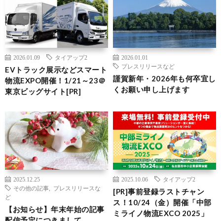
2026.01.09
タイアップ2
2026.01.01
プレスリリースなど
EVトラック展示などスマート
謹賀新年・2026年も何卒宜し
物流EXPO開催！1/21～23＠
くお願い申し上げます
東京ビッグサイト[PR]
2025.12.25
2025.10.06
タイアップ2
その他の記事
,
プレスリリースな
[PR]事前登録ラストチャン
ど
ス！10/24（金）開催「中部
【お知らせ】年末年始の記事
ミライノ物流EXCO 2025」
配信予定につきまして