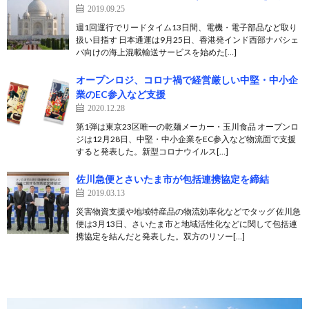
2019.09.25
週1回運行でリードタイム13日間、電機・電子部品など取り
扱い目指す 日本通運は9月25日、香港発インド西部ナバシェ
バ向けの海上混載輸送サービスを始めた[…]
オープンロジ、コロナ禍で経営厳しい中堅・中小企
業のEC参入など支援
2020.12.28
第1弾は東京23区唯一の乾麺メーカー・玉川食品 オープンロ
ジは12月28日、中堅・中小企業をEC参入など物流面で支援
すると発表した。新型コロナウイルス[…]
佐川急便とさいたま市が包括連携協定を締結
2019.03.13
災害物資支援や地域特産品の物流効率化などでタッグ 佐川急
便は3月13日、さいたま市と地域活性化などに関して包括連
携協定を結んだと発表した。双方のリソー[…]