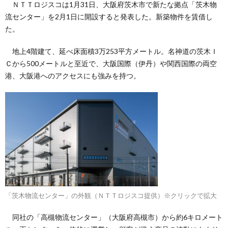
ＮＴＴロジスコは1月31日、大阪府茨木市で新たな拠点「茨木物
流センター」を2月1日に開設すると発表した。新築物件を賃借し
た。
地上4階建て、延べ床面積3万253平方メートル。名神道の茨木Ｉ
Ｃから500メートルと至近で、大阪国際（伊丹）や関西国際の両空
港、大阪港へのアクセスにも強みを持つ。
「茨木物流センター」の外観（ＮＴＴロジスコ提供）※クリックで拡大
同社の「高槻物流センター」（大阪府高槻市）から約6キロメート