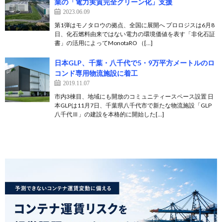
業の「電力実質完全グリーン化」支援
2023.06.09
第1弾はモノタロウの拠点、全国に展開へ プロロジスは6月8
日、化石燃料由来ではない電力の環境価値を表す「非化石証
書」の活用によってMonotaRO （[…]
日本GLP、千葉・八千代で5・9万平方メートルのロ
コンド専用物流施設に着工
2019.11.07
市内3棟目、地域にも開放のコミュニティースペース設置 日
本GLPは11月7日、千葉県八千代市で新たな物流施設「GLP
八千代Ⅲ」の建設を本格的に開始した[…]