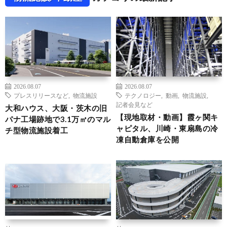
2026.08.07
2026.08.07
プレスリリースなど
,
物流施設
テクノロジー
,
動画
,
物流施設
,
記者会見など
大和ハウス、大阪・茨木の旧
【現地取材・動画】霞ヶ関キ
パナ工場跡地で3.1万㎡のマル
ャピタル、川崎・東扇島の冷
チ型物流施設着工
凍自動倉庫を公開