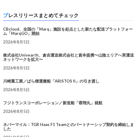
プレスリリースまとめてチェック
CBcloud、全国の「Marq」施設を起点とした新たな配送プラットフォー
ム「MarqGO」開始
2026年8月5日
株式会社Univearth、倉吉運送株式会社と資本提携〜山陰エリアへ実運送
ネットワークを拡大〜
2026年8月5日
川崎重工業／ばら積運搬船「ARISTOS II」の引き渡し
2026年8月5日
フジトランスコーポレーション／新造船「蓉翔丸」就航
2026年8月5日
ネバーマイル：TGR Haas F1 Teamとのパートナーシップ契約を締結しま
した