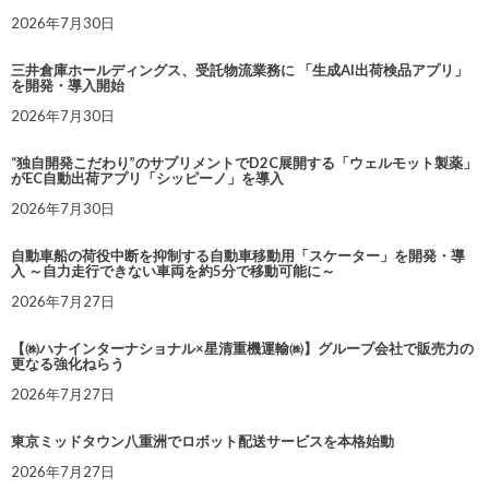
2026年7月30日
三井倉庫ホールディングス、受託物流業務に 「生成AI出荷検品アプリ」
を開発・導入開始
2026年7月30日
“独自開発こだわり”のサプリメントでD2C展開する「ウェルモット製薬」
がEC自動出荷アプリ「シッピーノ」を導入
2026年7月30日
自動車船の荷役中断を抑制する自動車移動用「スケーター」を開発・導
入 ～自力走行できない車両を約5分で移動可能に～
2026年7月27日
【㈱ハナインターナショナル×星清重機運輸㈱】グループ会社で販売力の
更なる強化ねらう
2026年7月27日
東京ミッドタウン八重洲でロボット配送サービスを本格始動
2026年7月27日