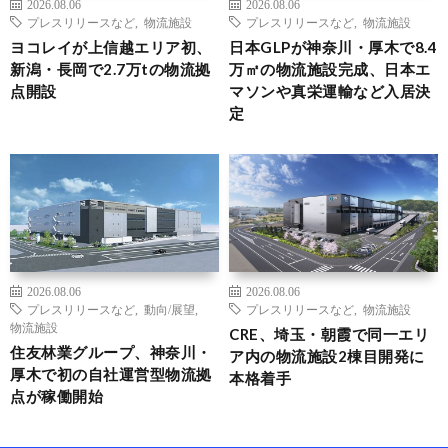
2026.08.06
2026.08.06
プレスリリースなど
,
物流施設
プレスリリースなど
,
物流施設
ヨコレイが上信越エリア初、
日本GLPが神奈川・厚木で8.4
新潟・長岡で2.7万tの物流拠
万㎡の物流施設完成、日本エ
点開設
マソンや真栄運輸など入居決
定
2026.08.06
2026.08.06
プレスリリースなど
,
動向/展望
,
プレスリリースなど
,
物流施設
物流施設
CRE、埼玉・朝霞で同一エリ
住友林業グループ、神奈川・
ア内の物流施設2棟目開発に
厚木で初の自社運営型物流拠
本格着手
点が稼働開始