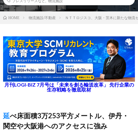
プレスリリースなど
,
物流施設
物流施設/不動産
ＮＴＴロジスコ、大阪・茨木に新たな物流
HOME
月刊LOGI-BIZ 7月号は「未来を創る輸送改革」 先行企業の
生存戦略を徹底取材
延べ床面積3万253平方メートル、伊丹・
関空や大阪港へのアクセスに強み