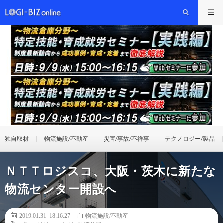
独自取材
物流施設/不動産
災害/事故/不祥事
テクノロジー/製品
ＮＴＴロジスコ、大阪・茨木に新たな
物流センター開設へ
2019.01.31 18:16:27
物流施設/不動産