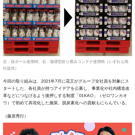
左：段ボール使用時、右：循環型折り畳みコンテナ使用時（いずれも両
社提供）
今回の取り組みは、2021年7月に花王がグループ全社員を対象にス
タートした、各社員が持つアイデアを公募し、事業化や社内構造改
革などにつなげるよう後押しする制度「01KAO」（ゼロワンカオ
ウ）で初めて具現化した施策。脱炭素化への貢献もにらんでいる。
（藤原秀行）