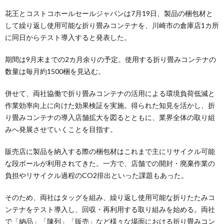
花王とコストコホールセールジャパンは7月19日、製品の梱包材と
して繰り返し使用可能な折り畳みコンテナを、川崎市の倉庫店1カ所
に同日からテスト導入すると発表した。
期間は9月末までの2カ月余りの予定。使用する折り畳みコンテナの
数量は毎月約1500梱を見込む。
併せて、両社協働で折り畳みコンテナの活用による環境負荷低減と
作業効率向上に向けた効果検証を実施。得られた知見を活かし、折
り畳みコンテナの導入店舗拡大を図るとともに、業界全体の取り組
みへ発展させていくことを目指す。
販売店に製品を納入する際の梱包材はこれまで主にリサイクル可能
な段ボールが利用されてきた。一方で、店舗での開封・廃棄作業の
負担やリサイクル過程のCO2排出といった課題もあった。
そのため、両社はタッグを組み、繰り返し使用可能な折りたたみコ
ンテナをテスト導入し、回収・再利用する取り組みを始める。両社
で「納品」「陳列」「販売」など様々な場面における折り畳みコン