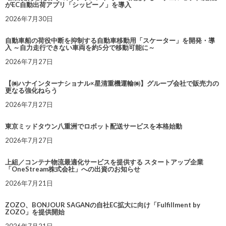
がEC自動出荷アプリ「シッピーノ」を導入
2026年7月30日
自動車船の荷役中断を抑制する自動車移動用「スケーター」を開発・導
入 ～自力走行できない車両を約5分で移動可能に～
2026年7月27日
【㈱ハナインターナショナル×星清重機運輸㈱】グループ会社で販売力の
更なる強化ねらう
2026年7月27日
東京ミッドタウン八重洲でロボット配送サービスを本格始動
2026年7月27日
上組／コンテナ物流最適化サービスを提供する スタートアップ企業
「OneStream株式会社」への出資のお知らせ
2026年7月21日
ZOZO、BONJOUR SAGANの自社EC拡大に向け「Fulfillment by
ZOZO」を提供開始
2026年7月21日