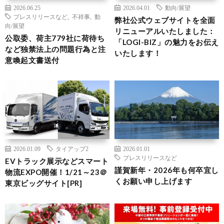
2026.06.25
2026.04.01
動向/展望
プレスリリースなど
,
不祥事
,
動
弊社公式ウェブサイトを全面
向/展望
リニューアルいたしました：
公取委、荷主779社に荷待ち
「LOGI-BIZ」の魅力をお伝え
など独禁法上の問題行為と注
いたします！
意喚起文書送付
2026.01.09
タイアップ2
2026.01.01
プレスリリースなど
EVトラック展示などスマート
謹賀新年・2026年も何卒宜し
物流EXPO開催！1/21～23＠
くお願い申し上げます
東京ビッグサイト[PR]