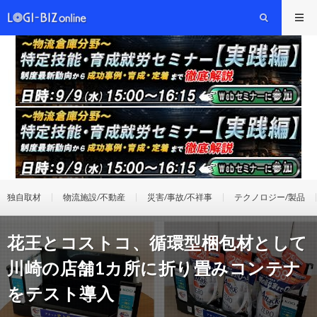
独自取材
物流施設/不動産
災害/事故/不祥事
テクノロジー/製品
花王とコストコ、循環型梱包材として
川崎の店舗1カ所に折り畳みコンテナ
をテスト導入