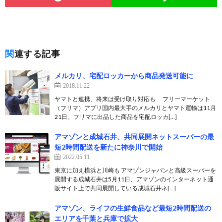
関連する記事
メルカリ、宅配ロッカーから商品発送可能に
2018.11.22
ヤマトと連携、将来は受け取り対応も フリーマーケット
（フリマ）アプリ国内最大手のメルカリとヤマト運輸は11月
21日、フリマに出品した商品を宅配ロッカ[…]
アマゾンと成城石井、共同展開ネットスーパーの最
短2時間配送を新たに神奈川で開始
2022.05.11
東京に加え横浜と川崎も アマゾンジャパンと高級スーパーを
展開する成城石井は5月11日、アマゾンのインターネット通
販サイト上で共同展開している成城石井ネ[…]
アマゾン、ライフの生鮮食品など最短2時間配送の
エリアを千葉と兵庫で拡大