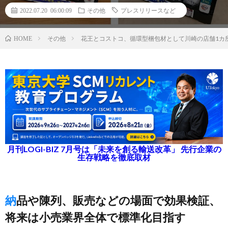
2022.07.20 06:00:09
その他
プレスリリースなど
その他
花王とコストコ、循環型梱包材として川崎の店舗1カ
HOME
月刊LOGI-BIZ 7月号は「未来を創る輸送改革」 先行企業の
生存戦略を徹底取材
納品や陳列、販売などの場面で効果検証、
将来は小売業界全体で標準化目指す