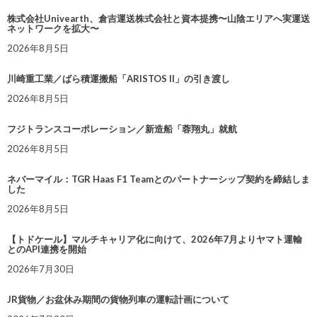
株式会社Univearth、倉吉運送株式会社と資本提携〜山陰エリアへ実運送
ネットワークを拡大〜
2026年8月5日
川崎重工業／ばら積運搬船「ARISTOS II」の引き渡し
2026年8月5日
フジトランスコーポレーション／新造船「蓉翔丸」就航
2026年8月5日
ネバーマイル：TGR Haas F1 Teamとのパートナーシップ契約を締結しま
した
2026年8月5日
【トドケール】マルチキャリア化に向けて、2026年7月よりヤマト運輸
とのAPI連携を開始
2026年7月30日
JR貨物／お盆休み期間の貨物列車の運転計画について