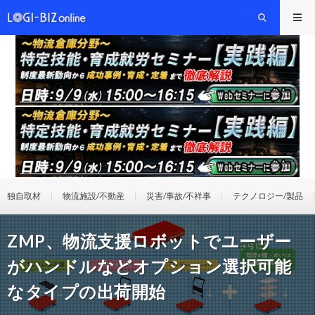
独自取材
物流施設/不動産
災害/事故/不祥事
テクノロジー/製品
ZMP、物流支援ロボットでユーザー
がハンドルなどオプション選択可能
なタイプの出荷開始