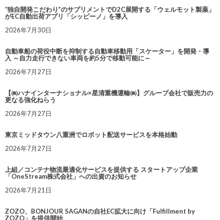
“独自開発こだわり”のサプリメントでD2C展開する「ウェルモット製薬」
がEC自動出荷アプリ「シッピーノ」を導入
2026年7月30日
自動車船の荷役中断を抑制する自動車移動用「スケーター」を開発・導
入 ～自力走行できない車両を約5分で移動可能に～
2026年7月27日
【㈱ハナインターナショナル×星清重機運輸㈱】グループ会社で販売力の
更なる強化ねらう
2026年7月27日
東京ミッドタウン八重洲でロボット配送サービスを本格始動
2026年7月27日
上組／コンテナ物流最適化サービスを提供する スタートアップ企業
「OneStream株式会社」への出資のお知らせ
2026年7月21日
ZOZO、BONJOUR SAGANの自社EC拡大に向け「Fulfillment by
ZOZO」を提供開始