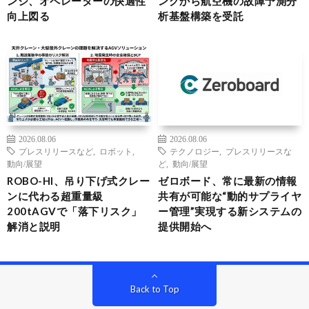
ンジ、オペレーターの快適性
ングから航空機の故障予測分
向上図る
析基盤構築を受託
2026.08.06
2026.08.06
プレスリリースなど
,
ロボット
,
テクノロジー
,
プレスリリースな
動向/展望
ど
,
動向/展望
ROBO-HI、吊り下げ式クレー
ゼロボード、常に最新の情報
ンに代わる超重量級
共有が可能な“動的サプライヤ
200tAGVで「落下リスク」
ー管理”実現する新システムの
解消と説明
提供開始へ
Back to Top