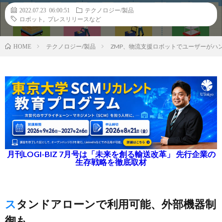
2022.07.23 06:00:51
テクノロジー/製品
ロボット
,
プレスリリースなど
テクノロジー/製品
ZMP、物流支援ロボットでユーザーがハ
HOME
月刊LOGI-BIZ 7月号は「未来を創る輸送改革」 先行企業の
生存戦略を徹底取材
スタンドアローンで利用可能、外部機器制
御も