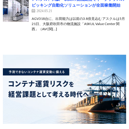
ピッキング自動化ソリューションが全面稼働開始
2024.05.21
AGV318台に、出荷能力は以前の3.8倍見込む アスクルは5月
21日、大阪府吹田市の物流施設「ASKUL Value Center 関
西」（AVC関[…]