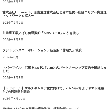
2026年8月5日
株式会社Univearth、倉吉運送株式会社と資本提携〜山陰エリアへ実運送
ネットワークを拡大〜
2026年8月5日
川崎重工業／ばら積運搬船「ARISTOS II」の引き渡し
2026年8月5日
フジトランスコーポレーション／新造船「蓉翔丸」就航
2026年8月5日
ネバーマイル：TGR Haas F1 Teamとのパートナーシップ契約を締結しま
した
2026年8月5日
【トドケール】マルチキャリア化に向けて、2026年7月よりヤマト運輸
とのAPI連携を開始
2026年7月30日
JR貨物／お盆休み期間の貨物列車の運転計画について