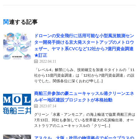
関連する記事
ドローンの安全飛行に活用可能な小型風況観測セン
ター開発手掛ける京大発スタートアップのメトロウ
ェザー、ヤマト系CVCなど12社から7億円資金調達
★訂正
2022.04.11
「レベル4」解禁にらみ、技術確立を加速 ※タイトルの「11
社から11億円資金調達」は「12社から7億円資金調達」の誤
りでした。関係各位に深くおわび申し[…]
商船三井参加の豪ニューキャッスル港クリーンエネ
ルギー地区建設プロジェクトが本格始動
2023.07.14
グリーン「水素・アンモニア」の海上輸送で協業 商船三井は
7月13日、同社も参加している世界最大の石炭輸出港、オー
ストラリアのニューキャッスルの「クリー[…]
アスクル、大阪・吹田の物流拠点でギークプラスの