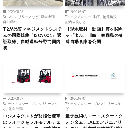
2026.08.08
2026.08.07
プレスリリースなど
,
動向/展望
,
テクノロジー
,
動画
,
物流施設
,
自動運転
記者会見など
T2が品質マネジメントシステ
【現地取材・動画】霞ヶ関キ
ムの国際規格「ISO9001」認
ャピタル、川崎・東扇島の冷
証取得、自動運転分野で国内
凍自動倉庫を公開
初
2026.08.07
2026.08.07
テクノロジー
,
プレスリリースな
テクノロジー
,
プレスリリースな
ど
,
動向/展望
ど
ロジスネクストが防爆仕様車
量子技術のエー・スター・ク
のフォークをフルモデルチェ
ォンタム、JALエンジニアリ