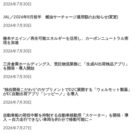
2026年7月30日
JAL／2026年8月前半 燃油サーチャージ適用額のお知らせ(変更)
2026年7月30日
椿本チエイン／再生可能エネルギーを活用し、カーボンニュートラル実
現を加速
2026年7月30日
三井倉庫ホールディングス、受託物流業務に 「生成AI出荷検品アプリ」
を開発・導入開始
2026年7月30日
“独自開発こだわり”のサプリメントでD2C展開する「ウェルモット製薬」
がEC自動出荷アプリ「シッピーノ」を導入
2026年7月30日
自動車船の荷役中断を抑制する自動車移動用「スケーター」を開発・導
入 ～自力走行できない車両を約5分で移動可能に～
2026年7月27日