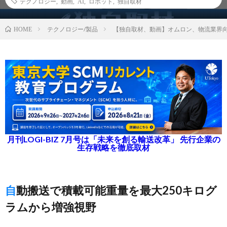
テクノロジー
,
動画
,
AI
,
ロボット
,
独自取材
テクノロジー/製品
【独自取材、動画】オムロン、物流業界
HOME
月刊LOGI-BIZ 7月号は「未来を創る輸送改革」 先行企業の
生存戦略を徹底取材
自動搬送で積載可能重量を最大250キログ
ラムから増強視野