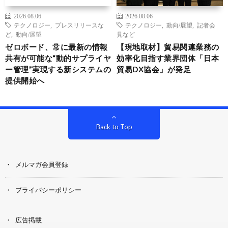
2026.08.06
2026.08.06
テクノロジー
,
プレスリリースな
テクノロジー
,
動向/展望
,
記者会
ど
,
動向/展望
見など
ゼロボード、常に最新の情報
【現地取材】貿易関連業務の
共有が可能な“動的サプライヤ
効率化目指す業界団体「日本
ー管理”実現する新システムの
貿易DX協会」が発足
提供開始へ
Back to Top
メルマガ会員登録
プライバシーポリシー
広告掲載