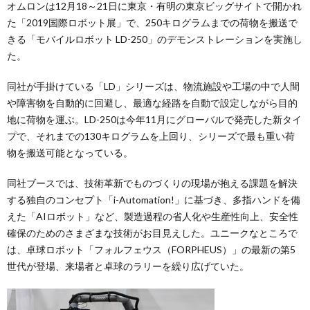
オムロンは12月18～21日に東京・有明の東京ビッグサイトで開かれ
た「2019国際ロボット展」で、250キログラムまでの荷物を搬送で
きる「モバイルロボット LD-250」のデモンストレーションを実施し
た。
同社が手掛けている「LD」シリーズは、物流施設や工場の中で人間
や障害物を自動的に回避し、最適な経路を自動で設定しながら目的
地に荷物を運ぶ。LD-250は今年11月にグローバルで発売した新タイ
プで、それまでの130キログラムを上回り、シリーズで最も重い荷
物を搬送可能となっている。
同社ブースでは、技術革新でものづくりの現場が抱える課題を解決
する独自のコンセプト「i-Automation!」に基づき、多指ハンドを備
えた「AIロボット」など、製造過程の省人化や生産性向上、安全性
確保のためのさまざまな技術がお目見えした。ユニークなところで
は、卓球ロボット「フォルフェウス（FORPHEUS）」の最新の第5
世代が登場、来場者と卓球のラリーを繰り広げていた。