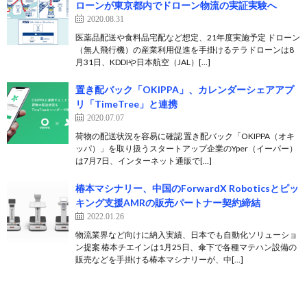
ローンが東京都内でドローン物流の実証実験へ
2020.08.31
医薬品配送や食料品宅配など想定、21年度実施予定 ドローン
（無人飛行機）の産業利用促進を手掛けるテラドローンは8
月31日、KDDIや日本航空（JAL）[…]
置き配バック「OKIPPA」、カレンダーシェアアプ
リ「TimeTree」と連携
2020.07.07
荷物の配送状況を容易に確認 置き配バック「OKIPPA（オキ
ッパ）」を取り扱うスタートアップ企業のYper（イーパー）
は7月7日、インターネット通販で[…]
椿本マシナリー、中国のForwardX Roboticsとピッ
キング支援AMRの販売パートナー契約締結
2022.01.26
物流業界など向けに納入実績、日本でも自動化ソリューショ
ン提案 椿本チエインは1月25日、傘下で各種マテハン設備の
販売などを手掛ける椿本マシナリーが、中[…]