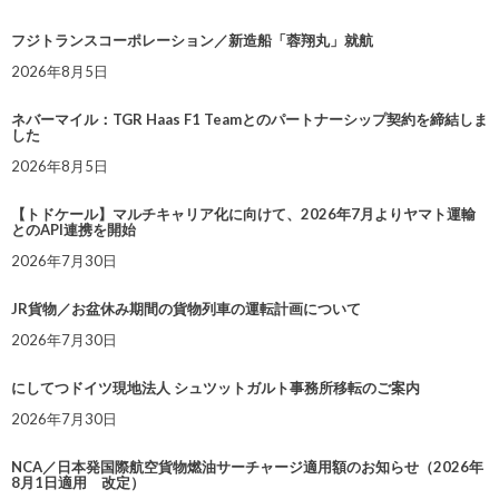
フジトランスコーポレーション／新造船「蓉翔丸」就航
2026年8月5日
ネバーマイル：TGR Haas F1 Teamとのパートナーシップ契約を締結しま
した
2026年8月5日
【トドケール】マルチキャリア化に向けて、2026年7月よりヤマト運輸
とのAPI連携を開始
2026年7月30日
JR貨物／お盆休み期間の貨物列車の運転計画について
2026年7月30日
にしてつドイツ現地法人 シュツットガルト事務所移転のご案内
2026年7月30日
NCA／日本発国際航空貨物燃油サーチャージ適用額のお知らせ（2026年
8月1日適用 改定）