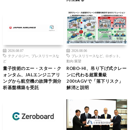
2026.08.07
2026.08.06
テクノロジー
,
プレスリリースな
プレスリリースなど
,
ロボット
,
ど
動向/展望
量子技術のエー・スター・ク
ROBO-HI、吊り下げ式クレー
ォンタム、JALエンジニアリ
ンに代わる超重量級
ングから航空機の故障予測分
200tAGVで「落下リスク」
析基盤構築を受託
解消と説明