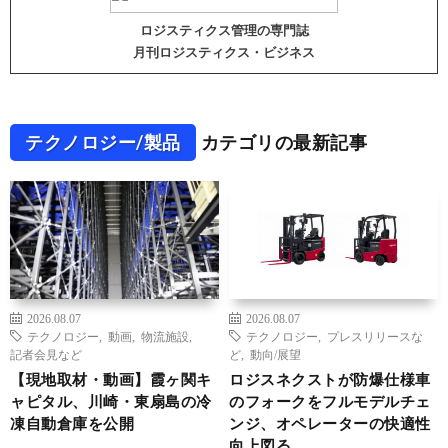
ロジスティクス管理の専門誌
月刊ロジスティクス・ビジネス
テクノロジー/製品
カテゴリの最新記事
2026.08.07
2026.08.07
テクノロジー
,
動画
,
物流施設
,
テクノロジー
,
プレスリリースな
記者会見など
ど
,
動向/展望
【現地取材・動画】霞ヶ関キ
ロジスネクストが防爆仕様車
ャピタル、川崎・東扇島の冷
のフォークをフルモデルチェ
凍自動倉庫を公開
ンジ、オペレーターの快適性
向上図る