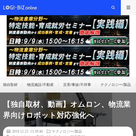
独自取材
物流施設/不動産
災害/事故/不祥事
テクノロジー/製品
【独自取材、動画】オムロン、物流業
界向けロボット対応強化へ
2019.12.23 13:39:40
テクノロジー/製品