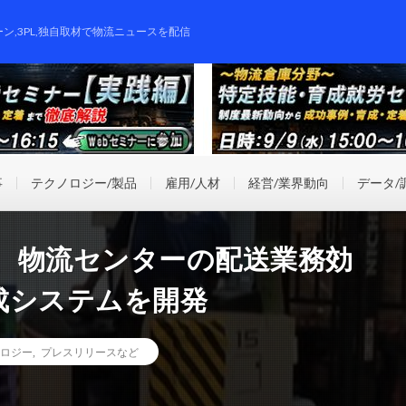
ーン,3PL,独自取材で物流ニュースを配信
事
テクノロジー/製品
雇用/人材
経営/業界動向
データ/
、物流センターの配送業務効
成システムを開発
ロジー
,
プレスリリースなど