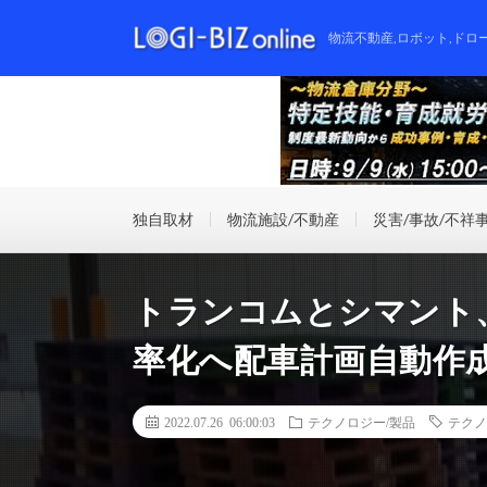
物流不動産,ロボット,ドロ
独自取材
物流施設/不動産
災害/事故/不祥
トランコムとシマント
率化へ配車計画自動作
2022.07.26 06:00:03
テクノロジー/製品
テクノ