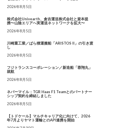
2026年8月5日
株式会社Univearth、倉吉運送株式会社と資本提
携〜山陰エリアへ実運送ネットワークを拡大〜
2026年8月5日
川崎重工業／ばら積運搬船「ARISTOS II」の引き渡
し
2026年8月5日
フジトランスコーポレーション／新造船「蓉翔丸」
就航
2026年8月5日
ネバーマイル：TGR Haas F1 Teamとのパートナー
シップ契約を締結しました
2026年8月5日
【トドケール】マルチキャリア化に向けて、2026
年7月よりヤマト運輸とのAPI連携を開始
2026年7月30日