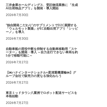
三井倉庫ホールディングス、受託物流業務に 「生成
AI出荷検品アプリ」を開発・導入開始
2026年7月30日
“独自開発こだわり”のサプリメントでD2C展開する
「ウェルモット製薬」がEC自動出荷アプリ「シッピ
ーノ」を導入
2026年7月30日
自動車船の荷役中断を抑制する自動車移動用「スケ
ーター」を開発・導入 ～自力走行できない車両を約
5分で移動可能に～
2026年7月27日
【㈱ハナインターナショナル×星清重機運輸㈱】グ
ループ会社で販売力の更なる強化ねらう
2026年7月27日
東京ミッドタウン八重洲でロボット配送サービスを
本格始動
2026年7月27日