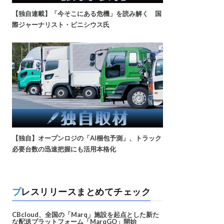
【独自連載】「今そこにある危機」を読み解く 国
際ジャーナリスト・ビニシウス氏
【独自】オープンロジの「AI梱包予測」、トラック
必要台数の迅速把握にも活用本格化
プレスリリースまとめてチェック
CBcloud、全国の「Marq」施設を起点とした新た
な配送プラットフォーム「MarqGO」開始