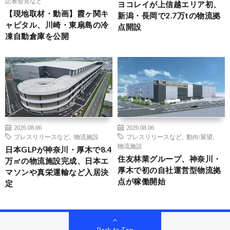
記者会見など
ヨコレイが上信越エリア初、
【現地取材・動画】霞ヶ関キ
新潟・長岡で2.7万tの物流拠
ャピタル、川崎・東扇島の冷
点開設
凍自動倉庫を公開
2026.08.06
2026.08.06
プレスリリースなど
,
物流施設
プレスリリースなど
,
動向/展望
,
物流施設
日本GLPが神奈川・厚木で8.4
住友林業グループ、神奈川・
万㎡の物流施設完成、日本エ
厚木で初の自社運営型物流拠
マソンや真栄運輸など入居決
点が稼働開始
定
Back to Top