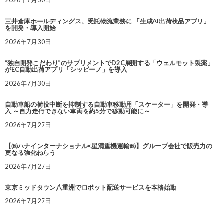
2026年7月30日
三井倉庫ホールディングス、受託物流業務に 「生成AI出荷検品アプリ」
を開発・導入開始
2026年7月30日
“独自開発こだわり”のサプリメントでD2C展開する「ウェルモット製薬」
がEC自動出荷アプリ「シッピーノ」を導入
2026年7月30日
自動車船の荷役中断を抑制する自動車移動用「スケーター」を開発・導
入 ～自力走行できない車両を約5分で移動可能に～
2026年7月27日
【㈱ハナインターナショナル×星清重機運輸㈱】グループ会社で販売力の
更なる強化ねらう
2026年7月27日
東京ミッドタウン八重洲でロボット配送サービスを本格始動
2026年7月27日