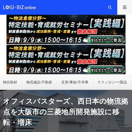
独自取材
物流施設/不動産
災害/事故/不祥事
テクノロジー/製品
オフィスバスターズ、西日本の物流拠
点を大阪市の三菱地所開発施設に移
転・増床