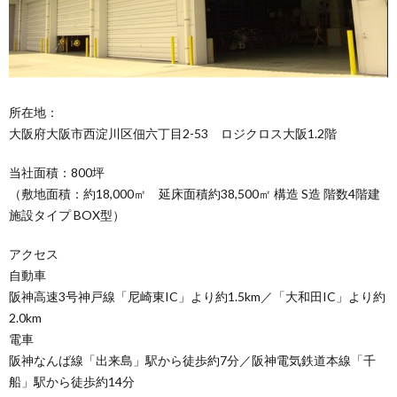
所在地：
大阪府大阪市西淀川区佃六丁目2-53 ロジクロス大阪1.2階
当社面積：800坪
（敷地面積：約18,000㎡ 延床面積約38,500㎡ 構造 S造 階数4階建
施設タイプ BOX型）
アクセス
自動車
阪神高速3号神戸線「尼崎東IC」より約1.5km／「大和田IC」より約
2.0km
電車
阪神なんば線「出来島」駅から徒歩約7分／阪神電気鉄道本線「千
船」駅から徒歩約14分