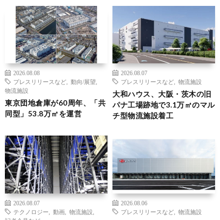
2026.08.08
2026.08.07
プレスリリースなど
,
動向/展望
,
プレスリリースなど
,
物流施設
物流施設
大和ハウス、大阪・茨木の旧
東京団地倉庫が60周年、「共
パナ工場跡地で3.1万㎡のマル
同型」53.8万㎡を運営
チ型物流施設着工
2026.08.07
2026.08.06
テクノロジー
,
動画
,
物流施設
,
プレスリリースなど
,
物流施設