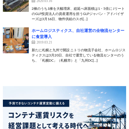
2020.03.16
2棟のうち1棟を大幅増床、総延べ床面積は1・5倍に Jリート
のGLP投資法人の資産運用を担うGLPジャパン・アドバイザ
ーズは3月16日、物件供給のスポ[…]
ホームロジスティクス、自社運営の全物流センター
に食堂導入
2019.03.21
新たに札幌と九州で開設 ニトリの物流子会社、ホームロジス
ティクスは3月20日、自社で運営している物流センターのう
ち、「札幌DC」（札幌市）と「九州DC[…]