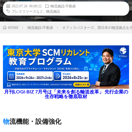
2022.07.26 06:00:22
物流施設/不動産
プレスリリースなど
,
物流施設
物流施設/不動産
オフィスバスターズ、西日本の物流拠点を
HOME
月刊LOGI-BIZ 7月号は「未来を創る輸送改革」 先行企業の
生存戦略を徹底取材
物流機能・設備強化