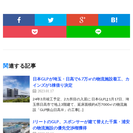
関連する記事
日本GLPが埼玉・日高で6.7万㎡の物流施設着工、カ
インズが1棟借り決定
2023.01.17
24年3月竣工予定、2カ所目の入居に 日本GLPは1月17日、埼
玉県日高市で地上3階建て、延床面積約6万7000㎡の物流施
設「GLP狭山日高Ⅲ」の工事[…]
JリートのGLP、スポンサーが建て替えた千葉・浦安
の物流施設の優先交渉権獲得