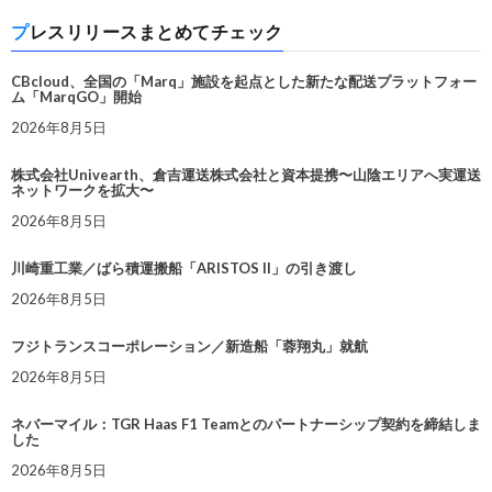
プレスリリースまとめてチェック
CBcloud、全国の「Marq」施設を起点とした新たな配送プラットフォー
ム「MarqGO」開始
2026年8月5日
株式会社Univearth、倉吉運送株式会社と資本提携〜山陰エリアへ実運送
ネットワークを拡大〜
2026年8月5日
川崎重工業／ばら積運搬船「ARISTOS II」の引き渡し
2026年8月5日
フジトランスコーポレーション／新造船「蓉翔丸」就航
2026年8月5日
ネバーマイル：TGR Haas F1 Teamとのパートナーシップ契約を締結しま
した
2026年8月5日