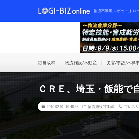
物流不動産,ロボット,ドロ
独自取材
物流施設/不動産
災害/事故/不祥
ＣＲＥ、埼玉・飯能で
2019.02.01 19:48:38
物流施設/不動産
プレスリ