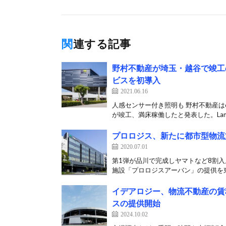
関連する記事
野村不動産が埼玉・越谷で竣工
ビスを初導入
2021.06.16
人感センサー付き照明も 野村不動産は6
が竣工、満床稼働したと発表した。Land
プロロジス、新たに都市型物流
2020.07.01
第1弾が品川で完成しヤマトなど8割入
施設「プロロジスアーバン」の提供を東
イデアロジー、物流不動産の賃
スの提供開始
2024.10.02