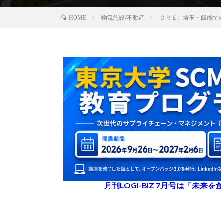
物流施設/不動産
ＣＲＥ、埼玉・飯能で
HOME
月刊LOGI-BIZ 7月号は「未