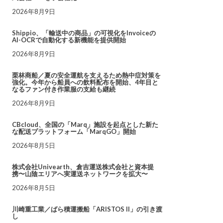
2026年8月9日
Shippio、「輸送中の商品」の可視化をInvoiceの
AI-OCRで自動化する新機能を提供開始
2026年8月9日
栗林商船／夏の安全運航を支えるため熱中症対策を
強化。今年から船員への飲料配布を開始、4年目と
なるファン付き作業服の支給も継続
2026年8月9日
CBcloud、全国の「Marq」施設を起点とした新た
な配送プラットフォーム「MarqGO」開始
2026年8月5日
株式会社Univearth、倉吉運送株式会社と資本提
携〜山陰エリアへ実運送ネットワークを拡大〜
2026年8月5日
川崎重工業／ばら積運搬船「ARISTOS II」の引き渡
し