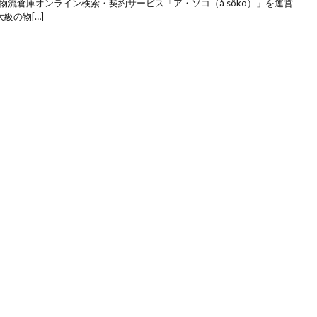
物流倉庫オンライン検索・契約サービス「ア・ソコ（à sôko）」を運営
級の物[…]