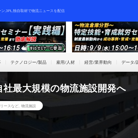
ーン,3PL,独自取材で物流ニュースを配信
事
テクノロジー/製品
雇用/人材
経営/業界動向
データ/
自社最大規模の物流施設開発へ
リースなど
,
物流施設