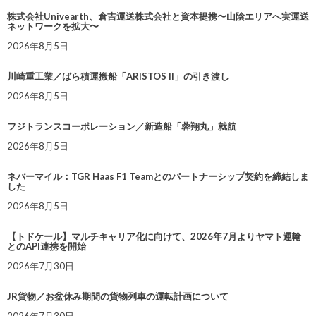
株式会社Univearth、倉吉運送株式会社と資本提携〜山陰エリアへ実運送
ネットワークを拡大〜
2026年8月5日
川崎重工業／ばら積運搬船「ARISTOS II」の引き渡し
2026年8月5日
フジトランスコーポレーション／新造船「蓉翔丸」就航
2026年8月5日
ネバーマイル：TGR Haas F1 Teamとのパートナーシップ契約を締結しま
した
2026年8月5日
【トドケール】マルチキャリア化に向けて、2026年7月よりヤマト運輸
とのAPI連携を開始
2026年7月30日
JR貨物／お盆休み期間の貨物列車の運転計画について