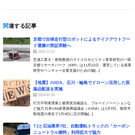
関連する記事
京都で自律走行型ロボットによるテイクアウトフー
ド運搬の実証実験へ
2022.11.23
芝浦工業大・新熊教授のマイクロモビリティ変革研究の一環
京都リサーチパーク（KRP）は11月22日、運営している産業
研究やベンチャー企業支援のための施[…]
【地震】JUIDA、石川・輪島でドローン活用した医
薬品配送を実施
2024.01.10
行方不明者捜索と被害状況確認も、ブルーイノベーションな
ど協力 日本UAS産業振興協議会（JUIDA）は1月9日、能登半
島地震の発生で1月4日に石川県輪[…]
T2と石油業界7社、自動運転トラックの「カーボン
ニュートラル燃料」利用拡大で協力