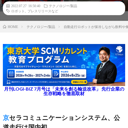
2022.07.27 16:50:40
テクノロジー/製品
ロボット
,
プレスリリースなど
テクノロジー/製品
自動走行ロボットが保冷しながら飲料や
HOME
月刊LOGI-BIZ 7月号は「未来を創る輸送改革」 先行企業の
生存戦略を徹底取材
京セラコミュニケーションシステム、公
道走行は国内初