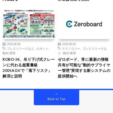
2026.08.06
2026.08.06
プレスリリースなど
,
ロボット
,
テクノロジー
,
プレスリリースな
動向/展望
ど
,
動向/展望
ROBO-HI、吊り下げ式クレー
ゼロボード、常に最新の情報
ンに代わる超重量級
共有が可能な“動的サプライヤ
200tAGVで「落下リスク」
ー管理”実現する新システムの
解消と説明
提供開始へ
Back to Top