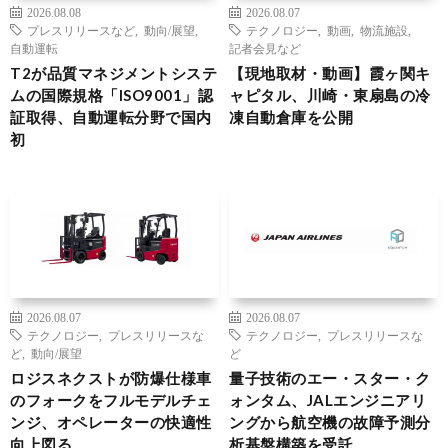
2026.08.08
2026.08.07
プレスリリースなど
,
動向/展望
,
テクノロジー
,
動画
,
物流施設
,
自動運転
記者会見など
T2が品質マネジメントシステ
【現地取材・動画】霞ヶ関キ
ムの国際規格「ISO9001」認
ャピタル、川崎・東扇島の冷
証取得、自動運転分野で国内
凍自動倉庫を公開
初
2026.08.07
2026.08.07
テクノロジー
,
プレスリリースな
テクノロジー
,
プレスリリースな
ど
,
動向/展望
ど
ロジスネクストが防爆仕様車
量子技術のエー・スター・ク
のフォークをフルモデルチェ
ォンタム、JALエンジニアリ
ンジ、オペレーターの快適性
ングから航空機の故障予測分
向上図る
析基盤構築を受託