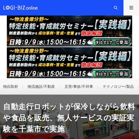
独自取材
物流施設/不動産
災害/事故/不祥事
テクノロジー/製品
自動走行ロボットが保冷しながら飲料
や食品を販売、無人サービスの実証実
験を千葉市で実施