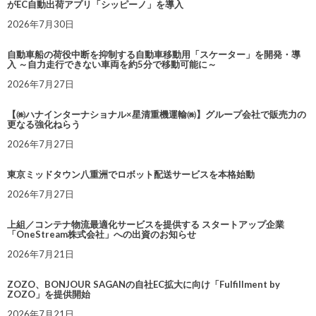
がEC自動出荷アプリ「シッピーノ」を導入
2026年7月30日
自動車船の荷役中断を抑制する自動車移動用「スケーター」を開発・導
入 ～自力走行できない車両を約5分で移動可能に～
2026年7月27日
【㈱ハナインターナショナル×星清重機運輸㈱】グループ会社で販売力の
更なる強化ねらう
2026年7月27日
東京ミッドタウン八重洲でロボット配送サービスを本格始動
2026年7月27日
上組／コンテナ物流最適化サービスを提供する スタートアップ企業
「OneStream株式会社」への出資のお知らせ
2026年7月21日
ZOZO、BONJOUR SAGANの自社EC拡大に向け「Fulfillment by
ZOZO」を提供開始
2026年7月21日