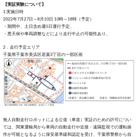
【実証実験について】
1.実施日時
2022年7月27日～8月10日 10時～18時（予定）
・期間中、土日含め週5日運行予定。
・悪天候や車両調整などにより走行中止の可能性あり。
2．走行予定エリア
千葉県千葉市美浜区若葉3丁目の一部区画
無人自動走行ロボットによる公道（車道）実証のための許可につい
ては、関東運輸局から車両の自動走行や近接・遠隔監視での運転操
作が可能となるように保安基準緩和認定を受け、千葉県警察から自