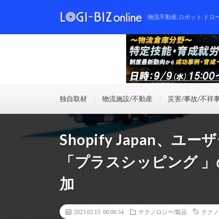
物流不動産,ロボット,ドロ
独自取材
物流施設/不動産
災害/事故/不祥
Shopify Japan
「プラスシッピング 
加
2023.02.15 06:00:54
テクノロジー/製品
テクノ