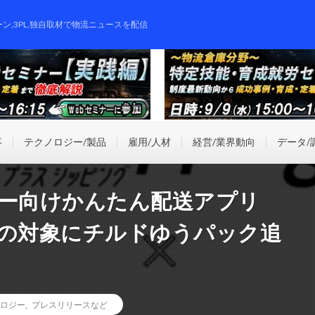
ーン,3PL,独自取材で物流ニュースを配信
事
テクノロジー/製品
雇用/人材
経営/業界動向
データ/
、ユーザー向けかんたん配送アプリ
」の対象にチルドゆうパック追
ロジー
,
プレスリリースなど