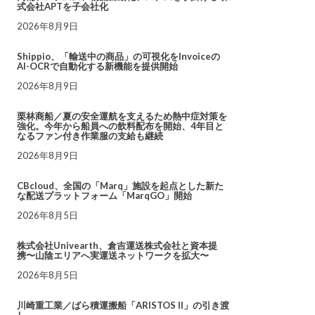
式会社APTを子会社化
2026年8月9日
Shippio、「輸送中の商品」の可視化をInvoiceの
AI-OCRで自動化する新機能を提供開始
2026年8月9日
栗林商船／夏の安全運航を支えるため熱中症対策を
強化。今年から船員への飲料配布を開始、4年目と
なるファン付き作業服の支給も継続
2026年8月9日
CBcloud、全国の「Marq」施設を起点とした新た
な配送プラットフォーム「MarqGO」開始
2026年8月5日
株式会社Univearth、倉吉運送株式会社と資本提
携〜山陰エリアへ実運送ネットワークを拡大〜
2026年8月5日
川崎重工業／ばら積運搬船「ARISTOS II」の引き渡