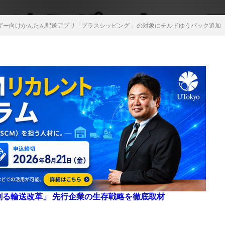
an、ユーザー向けかんたん配送アプリ「プラスシッピング 」の対象にチルドゆうパック追加
来を創る輸送改革」 先行企業の生存戦略を徹底取材