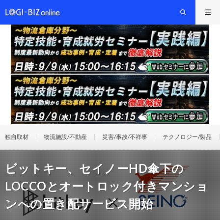
独自取材
物流施設/不動産
災害/事故/不祥事
テクノロジー/製品
ビットキー、セイノーHD傘下の
LOCCOとオートロック付きマンショ
ンへの置き配サービス開始