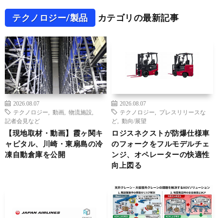
テクノロジー/製品
カテゴリの最新記事
2026.08.07
2026.08.07
テクノロジー
,
動画
,
物流施設
,
テクノロジー
,
プレスリリースな
記者会見など
ど
,
動向/展望
【現地取材・動画】霞ヶ関キ
ロジスネクストが防爆仕様車
ャピタル、川崎・東扇島の冷
のフォークをフルモデルチェ
凍自動倉庫を公開
ンジ、オペレーターの快適性
向上図る