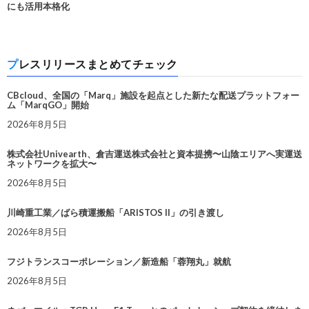
にも活用本格化
プレスリリースまとめてチェック
CBcloud、全国の「Marq」施設を起点とした新たな配送プラットフォー
ム「MarqGO」開始
2026年8月5日
株式会社Univearth、倉吉運送株式会社と資本提携〜山陰エリアへ実運送
ネットワークを拡大〜
2026年8月5日
川崎重工業／ばら積運搬船「ARISTOS II」の引き渡し
2026年8月5日
フジトランスコーポレーション／新造船「蓉翔丸」就航
2026年8月5日