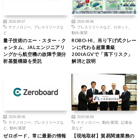
2026.08.07
2026.08.06
テクノロジー
,
プレスリリースな
プレスリリースなど
,
ロボット
,
ど
動向/展望
量子技術のエー・スター・ク
ROBO-HI、吊り下げ式クレー
ォンタム、JALエンジニアリ
ンに代わる超重量級
ングから航空機の故障予測分
200tAGVで「落下リスク」
析基盤構築を受託
解消と説明
2026.08.06
2026.08.06
テクノロジー
,
プレスリリースな
テクノロジー
,
動向/展望
,
記者会
ど
,
動向/展望
見など
ゼロボード、常に最新の情報
【現地取材】貿易関連業務の