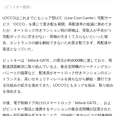
（ビットキー提供）
LOCCOはこれまでにもシェア型LCC（Low-Cost Carrier）宅配サー
ビス「OCCO」を通じて置き配を展開。再配達率の低減に努めてき
たが、オートロック付きマンション宛の荷物は、受取人が不在かつ
宅配ボックスに空きがない・荷物が大きくて入らないといった場
合、エントランスの鍵を解錠できないため置き配できず、再配達や
返送となっていた。
ビットキーは「bitlock GATE」の受注が約6000棟に達しており、再
配達課題解決に取り組んでいる上、集合玄関機のリーディングカン
パニーとの協業など、配達員がオートロック付きマンションのエン
トランスを、高いセキュリティレベルを保ちながら解錠・通行でき
る仕組みの拡大を進めてきた。LOCCOともタッグを組み、取り組み
を強化する。
今後、電子制御ドア向けのスマートロック「bitlock GATE」、およ
びビットキー製品と連携するマンションの集合玄関機が設置された
物件へ対応範囲を拡大することで、2024年に本サービスの対象物件