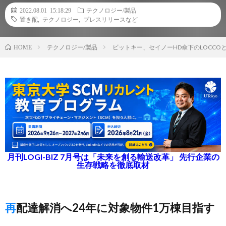
2022.08.01 15:18:29
テクノロジー/製品
置き配
,
テクノロジー
,
プレスリリースなど
テクノロジー/製品
ビットキー、セイノーHD傘下のLOCC
HOME
月刊LOGI-BIZ 7月号は「未来を創る輸送改革」 先行企業の
生存戦略を徹底取材
再配達解消へ24年に対象物件1万棟目指す