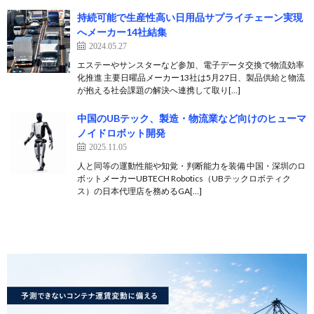
持続可能で生産性高い日用品サプライチェーン実現
へメーカー14社結集
2024.05.27
エステーやサンスターなど参加、電子データ交換で物流効率
化推進 主要日曜品メーカー13社は5月27日、製品供給と物流
が抱える社会課題の解決へ連携して取り[…]
中国のUBテック、製造・物流業など向けのヒューマ
ノイドロボット開発
2025.11.05
人と同等の運動性能や知覚・判断能力を装備 中国・深圳のロ
ボットメーカーUBTECH Robotics（UBテックロボティク
ス）の日本代理店を務めるGA[…]