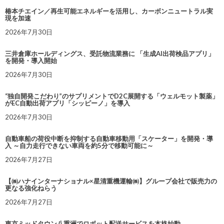
椿本チエイン／再生可能エネルギーを活用し、カーボンニュートラル実
現を加速
2026年7月30日
三井倉庫ホールディングス、受託物流業務に 「生成AI出荷検品アプリ」
を開発・導入開始
2026年7月30日
“独自開発こだわり”のサプリメントでD2C展開する「ウェルモット製薬」
がEC自動出荷アプリ「シッピーノ」を導入
2026年7月30日
自動車船の荷役中断を抑制する自動車移動用「スケーター」を開発・導
入 ～自力走行できない車両を約5分で移動可能に～
2026年7月27日
【㈱ハナインターナショナル×星清重機運輸㈱】グループ会社で販売力の
更なる強化ねらう
2026年7月27日
東京ミッドタウン八重洲でロボット配送サービスを本格始動