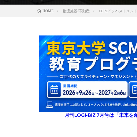
物流施設/不動産
CBREインベストメン
HOME
月刊LOGI-BIZ 7月号は「未