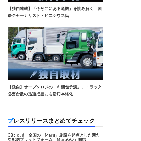
【独自連載】「今そこにある危機」を読み解く 国
際ジャーナリスト・ビニシウス氏
【独自】オープンロジの「AI梱包予測」、トラック
必要台数の迅速把握にも活用本格化
プレスリリースまとめてチェック
CBcloud、全国の「Marq」施設を起点とした新た
な配送プラットフォーム「MarqGO」開始