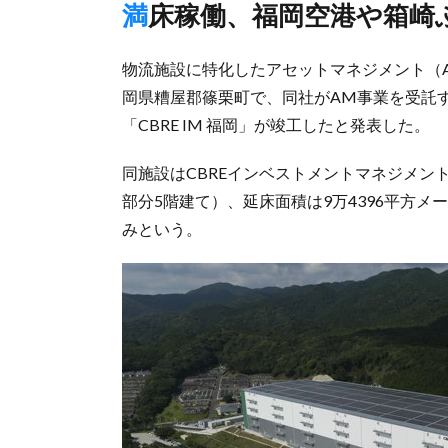
満床稼働、福岡空港や箱崎
物流施設に特化したアセットマネジメント（A
岡県糟屋郡篠栗町で、同社がAM事業を受託
「CBRE IM 福岡」が竣工したと発表した。
同施設はCBREインベストメントマネジメント
部分5階建て）、延床面積は9万4396平方
みという。