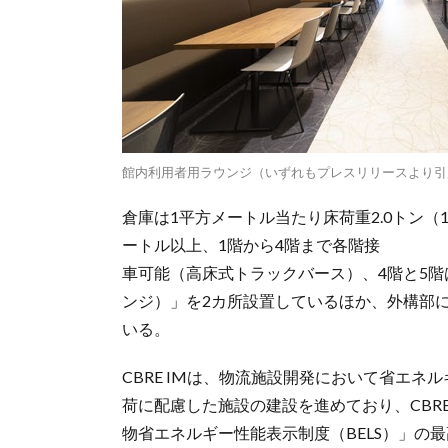
館内利用者用ラウンジ（いずれもプレスリリースより引
倉庫は1平方メートル当たり床荷重2.0トン（1
ートル以上、1階から4階まで各階接
車可能（高床式トラックバース）、4階と5階は
ンジ）」を2カ所設置しているほか、外構部
いる。
CBRE IMは、物流施設開発において省エ
荷に配慮した施設の建設を進めており、CBRE
物省エネルギー性能表示制度（BELS）」の