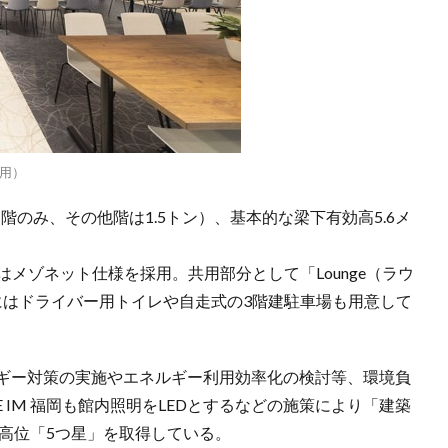
用）
階のみ、その他階は1.5トン）、基本的な梁下有効高5.6メ
メゾネット仕様を採用。共用部分として「Lounge（ラウ
にはドライバー用トイレや自走式の3階建駐車場も用意して
ネルギー対策の実施やエネルギー利用効率化の検討等、環境負
 IM 福岡も館内照明をLEDとするなどの施策により「建築
最高位「5つ星」を取得している。