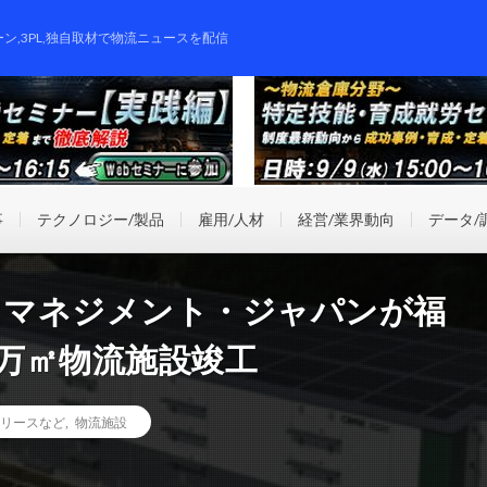
ーン,3PL,独自取材で物流ニュースを配信
事
テクノロジー/製品
雇用/人材
経営/業界動向
データ/
トマネジメント・ジャパンが福
4万㎡物流施設竣工
リースなど
,
物流施設