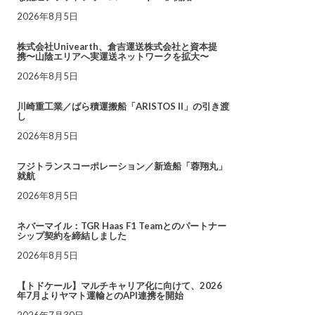
2026年8月5日
株式会社Univearth、倉吉運送株式会社と資本提
携〜山陰エリアへ実運送ネットワークを拡大〜
2026年8月5日
川崎重工業／ばら積運搬船「ARISTOS II」の引き渡
し
2026年8月5日
フジトランスコーポレーション／新造船「蓉翔丸」
就航
2026年8月5日
ネバーマイル：TGR Haas F1 Teamとのパートナー
シップ契約を締結しました
2026年8月5日
【トドケール】マルチキャリア化に向けて、2026
年7月よりヤマト運輸とのAPI連携を開始
2026年7月30日