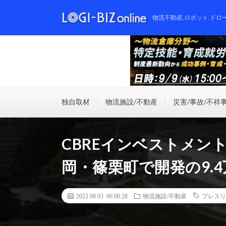
物流不動産,ロボット,ドロ
独自取材
物流施設/不動産
災害/事故/不祥
CBREインベストメン
岡・篠栗町で開発の9.
2022.08.03 06:00:28
物流施設/不動産
プレスリ