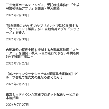
三井倉庫ホールディングス、受託物流業務に 「生成
AI出荷検品アプリ」を開発・導入開始
2026年7月30日
“独自開発こだわり”のサプリメントでD2C展開する
「ウェルモット製薬」がEC自動出荷アプリ「シッピ
ーノ」を導入
2026年7月30日
自動車船の荷役中断を抑制する自動車移動用「スケ
ーター」を開発・導入 ～自力走行できない車両を約
5分で移動可能に～
2026年7月27日
【㈱ハナインターナショナル×星清重機運輸㈱】グ
ループ会社で販売力の更なる強化ねらう
2026年7月27日
東京ミッドタウン八重洲でロボット配送サービスを
本格始動
2026年7月27日