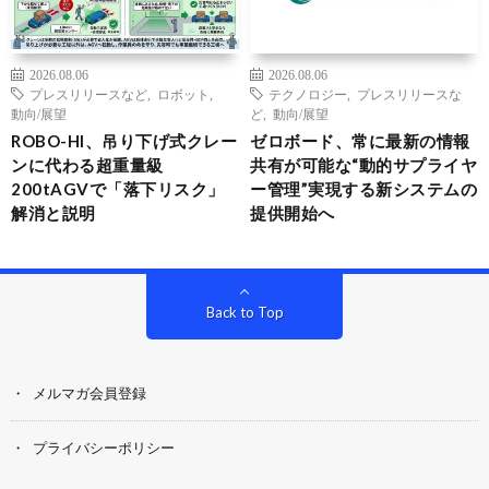
2026.08.06
2026.08.06
プレスリリースなど
,
ロボット
,
テクノロジー
,
プレスリリースな
動向/展望
ど
,
動向/展望
ROBO-HI、吊り下げ式クレー
ゼロボード、常に最新の情報
ンに代わる超重量級
共有が可能な“動的サプライヤ
200tAGVで「落下リスク」
ー管理”実現する新システムの
解消と説明
提供開始へ
Back to Top
メルマガ会員登録
プライバシーポリシー