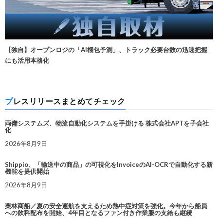
【独自】オープンロジの「AI梱包予測」、トラック必要台数の迅速把握
にも活用本格化
プレスリリースまとめてチェック
両備システムズ、物流自動化システムを手掛ける 株式会社APTを子会社
化
2026年8月9日
Shippio、「輸送中の商品」の可視化をInvoiceのAI-OCRで自動化する新
機能を提供開始
2026年8月9日
栗林商船／夏の安全運航を支えるため熱中症対策を強化。今年から船員
への飲料配布を開始、4年目となるファン付き作業服の支給も継続