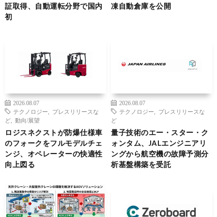
証取得、自動運転分野で国内
凍自動倉庫を公開
初
2026.08.07
2026.08.07
テクノロジー
,
プレスリリースな
テクノロジー
,
プレスリリースな
ど
,
動向/展望
ど
ロジスネクストが防爆仕様車
量子技術のエー・スター・ク
のフォークをフルモデルチェ
ォンタム、JALエンジニアリ
ンジ、オペレーターの快適性
ングから航空機の故障予測分
向上図る
析基盤構築を受託