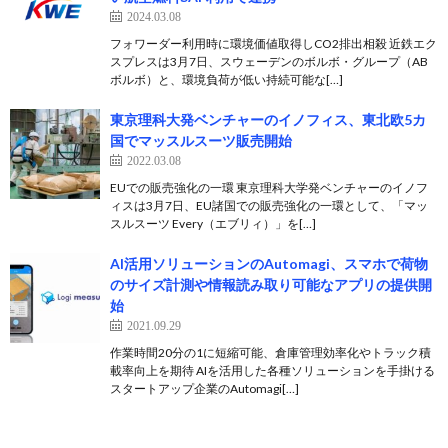
2024.03.08
フォワーダー利用時に環境価値取得しCO2排出相殺 近鉄エク
スプレスは3月7日、スウェーデンのボルボ・グループ（AB
ボルボ）と、環境負荷が低い持続可能な[…]
東京理科大発ベンチャーのイノフィス、東北欧5カ
国でマッスルスーツ販売開始
2022.03.08
EUでの販売強化の一環 東京理科大学発ベンチャーのイノフ
ィスは3月7日、EU諸国での販売強化の一環として、「マッ
スルスーツ Every（エブリィ）」を[…]
AI活用ソリューションのAutomagi、スマホで荷物
のサイズ計測や情報読み取り可能なアプリの提供開
始
2021.09.29
作業時間20分の1に短縮可能、倉庫管理効率化やトラック積
載率向上を期待 AIを活用した各種ソリューションを手掛ける
スタートアップ企業のAutomagi[…]