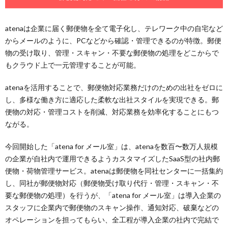
atenaは企業に届く郵便物を全て電子化し、テレワーク中の自宅など
からメールのように、PCなどから確認・管理できるのが特徴。郵便
物の受け取り、管理・スキャン・不要な郵便物の処理をどこからで
もクラウド上で一元管理することが可能。
atenaを活用することで、郵便物対応業務だけのための出社をゼロに
し、多様な働き方に適応した柔軟な出社スタイルを実現できる。郵
便物の対応・管理コストを削減、対応業務を効率化することにもつ
ながる。
今回開始した「atena for メール室」は、atenaを数百〜数万人規模
の企業が自社内で運用できるようカスタマイズしたSaaS型の社内郵
便物・荷物管理サービス。atenaは郵便物を同社センターに一括集約
し、同社が郵便物対応（郵便物受け取り代行・管理・スキャン・不
要な郵便物の処理）を行うが、「atena for メール室」は導入企業の
スタッフに企業内で郵便物のスキャン操作、通知対応、破棄などの
オペレーションを担ってもらい、全工程が導入企業の社内で完結で