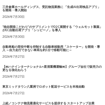
三井倉庫ホールディングス、受託物流業務に 「生成AI出荷検品アプリ」
を開発・導入開始
2026年7月30日
“独自開発こだわり”のサプリメントでD2C展開する「ウェルモット製薬」
がEC自動出荷アプリ「シッピーノ」を導入
2026年7月30日
自動車船の荷役中断を抑制する自動車移動用「スケーター」を開発・導
入 ～自力走行できない車両を約5分で移動可能に～
2026年7月27日
【㈱ハナインターナショナル×星清重機運輸㈱】グループ会社で販売力の
更なる強化ねらう
2026年7月27日
東京ミッドタウン八重洲でロボット配送サービスを本格始動
2026年7月27日
上組／コンテナ物流最適化サービスを提供する スタートアップ企業