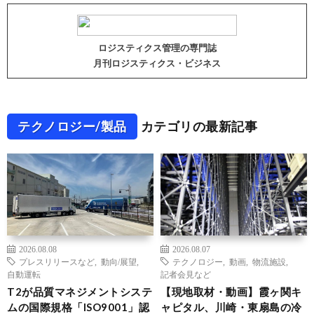
ロジスティクス管理の専門誌
月刊ロジスティクス・ビジネス
テクノロジー/製品
カテゴリの最新記事
2026.08.08
2026.08.07
プレスリリースなど
,
動向/展望
,
テクノロジー
,
動画
,
物流施設
,
自動運転
記者会見など
T2が品質マネジメントシステ
【現地取材・動画】霞ヶ関キ
ムの国際規格「ISO9001」認
ャピタル、川崎・東扇島の冷