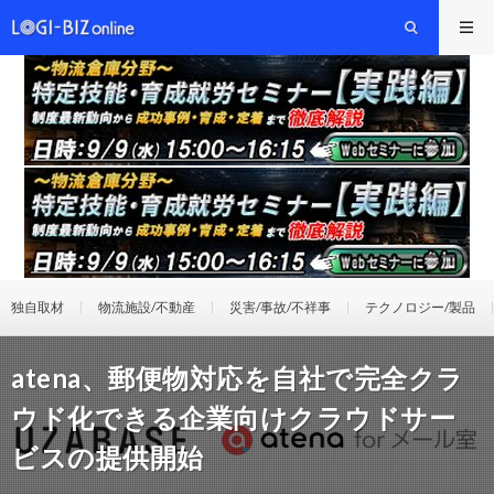
独自取材
物流施設/不動産
災害/事故/不祥事
テクノロジー/製品
atena、郵便物対応を自社で完全クラ
ウド化できる企業向けクラウドサー
ビスの提供開始