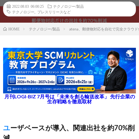
2022.08.03 06:00:25
テクノロジー/製品
テクノロジー
,
プレスリリースなど
テクノロジー/製品
atena、郵便物対応を自社で完全クラ
HOME
月刊LOGI-BIZ 7月号は「未来を創る輸送改革」 先行企業の
生存戦略を徹底取材
ユーザベースが導入、関連出社を約70%削
減