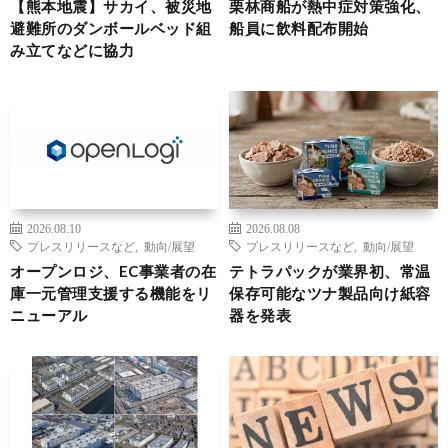
【熊本地震】サカイ、被災地
栗林商船が熱中症対策強化、
避難所のダンボールベッド組
船員に飲料配布開始
み立てなどに協力
2026.08.10
2026.08.08
プレスリリースなど
,
動向/展望
プレスリリースなど
,
動向/展望
オープンロジ、EC事業者の在
テトラパックが業界初、常温
庫一元管理支援する機能をリ
保存可能なツナ製品向け紙容
ニューアル
器を発表