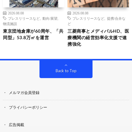
2026.08.08
2026.08.08
プレスリリースなど
,
動向/展望
,
プレスリリースなど
,
提携/合弁な
物流施設
ど
東京団地倉庫が60周年、「共
三菱商事とメディパルHD、医
同型」53.8万㎡を運営
療機関の経営効率化支援で連
携強化
Back to Top
メルマガ会員登録
プライバシーポリシー
広告掲載