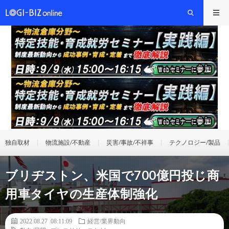
独自取材
物流施設/不動産
災害/事故/不祥事
テクノロジー/製品
ブリヂストン、米国で700億円投じ商
用車タイヤの生産体制強化
2022.08.27 08:11:09
経営/業界動向