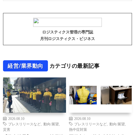
ロジスティクス管理の専門誌
月刊ロジスティクス・ビジネス
経営/業界動向
カテゴリの最新記事
2026.08.10
2026.08.10
プレスリリースなど
,
動向/展望
,
プレスリリースなど
,
動向/展望
,
災害
熱中症対策