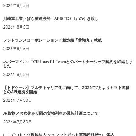
2026年8月5日
川崎重工業／ばら積運搬船「ARISTOS II」の引き渡し
2026年8月5日
フジトランスコーポレーション／新造船「蓉翔丸」就航
2026年8月5日
ネバーマイル：TGR Haas F1 Teamとのパートナーシップ契約を締結しま
した
2026年8月5日
【トドケール】マルチキャリア化に向けて、2026年7月よりヤマト運輸
とのAPI連携を開始
2026年7月30日
JR貨物／お盆休み期間の貨物列車の運転計画について
2026年7月30日
にしてつドイツ現地法人 シュツットガルト事務所移転のご案内