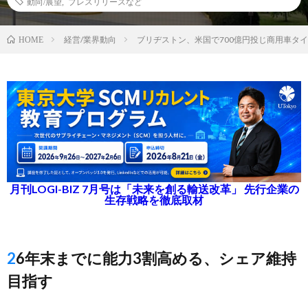
動向/展望
,
プレスリリースなど
経営/業界動向
ブリヂストン、米国で700億円投じ商用車タ
HOME
月刊LOGI-BIZ 7月号は「未来を創る輸送改革」 先行企業の
生存戦略を徹底取材
26年末までに能力3割高める、シェア維持
目指す