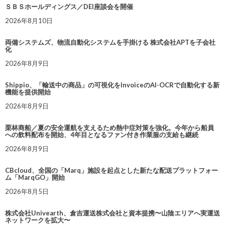
ＳＢＳホールディングス／DEI座談会を開催
2026年8月10日
両備システムズ、物流自動化システムを手掛ける 株式会社APTを子会社
化
2026年8月9日
Shippio、「輸送中の商品」の可視化をInvoiceのAI-OCRで自動化する新
機能を提供開始
2026年8月9日
栗林商船／夏の安全運航を支えるため熱中症対策を強化。今年から船員
への飲料配布を開始、4年目となるファン付き作業服の支給も継続
2026年8月9日
CBcloud、全国の「Marq」施設を起点とした新たな配送プラットフォー
ム「MarqGO」開始
2026年8月5日
株式会社Univearth、倉吉運送株式会社と資本提携〜山陰エリアへ実運送
ネットワークを拡大〜