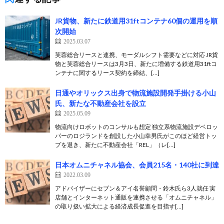
JR貨物、新たに鉄道用31ftコンテナ60個の運用を順
次開始
2025.03.07
芙蓉総合リースと連携、モーダルシフト需要などに対応 JR貨
物と芙蓉総合リースは3月3日、新たに増備する鉄道用31ftコ
ンテナに関するリース契約を締結、[…]
日通やオリックス出身で物流施設開発手掛ける小山
氏、新たな不動産会社を設立
2025.05.09
物流向けロボットのコンサルも想定 独立系物流施設デベロッ
パーのロジランドを創設した小山幸男氏がこのほど経営トッ
プを退き、新たに不動産会社「REL」（レ[…]
日本オムニチャネル協会、会員215名・140社に到達
2022.03.09
アドバイザーにセブン＆アイ名誉顧問・鈴木氏ら3人就任 実
店舗とインターネット通販を連携させる「オムニチャネル」
の取り扱い拡大による経済成長促進を目指す[…]