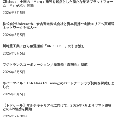
CBcloud、全国の「Marq」施設を起点とした新たな配送プラットフォー
ム「MarqGO」開始
2026年8月5日
株式会社Univearth、倉吉運送株式会社と資本提携〜山陰エリアへ実運送
ネットワークを拡大〜
2026年8月5日
川崎重工業／ばら積運搬船「ARISTOS II」の引き渡し
2026年8月5日
フジトランスコーポレーション／新造船「蓉翔丸」就航
2026年8月5日
ネバーマイル：TGR Haas F1 Teamとのパートナーシップ契約を締結しま
した
2026年8月5日
【トドケール】マルチキャリア化に向けて、2026年7月よりヤマト運輸
とのAPI連携を開始
2026年7月30日