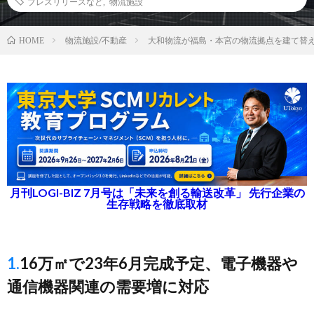
プレスリリースなど
,
物流施設
物流施設/不動産
大和物流が福島・本宮の物流拠点を建て替え
HOME
月刊LOGI-BIZ 7月号は「未来を創る輸送改革」 先行企業の
生存戦略を徹底取材
1.16万㎡で23年6月完成予定、電子機器や
通信機器関連の需要増に対応