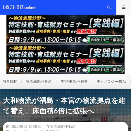
独自取材
物流施設/不動産
災害/事故/不祥事
テクノロジー/製品
大和物流が福島・本宮の物流拠点を建
て替え、床面積6倍に拡張へ
2022.09.02 06:00:39
物流施設/不動産