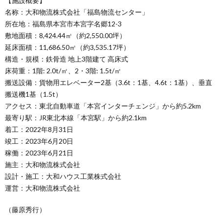
【施設概要】
名称：大和物流株式会社「福島物流センター」
所在地：福島県本宮市本宮字名郷12-3
敷地面積：8,424.44㎡（約2,550.00坪）
延床面積：11,686.50㎡（約3,535.17坪）
構造・規模：鉄骨造 地上3階建て 高床式
床荷重：1階: 2.0t/㎡、2・3階: 1.5t/㎡
搬送設備：貨物用エレベーター2基（3.6t：1基、4.6t：1基）、垂直
搬送機1基（1.5t）
アクセス：東北自動車道「本宮インターチェンジ」から約5.2km
最寄り駅：JR東北本線「本宮駅」から約2.1km
着工：2022年8月31日
竣工：2023年6月20日
稼働：2023年6月21日
施主：大和物流株式会社
設計・施工：大和ハウス工業株式会社
運営：大和物流株式会社
（藤原秀行）