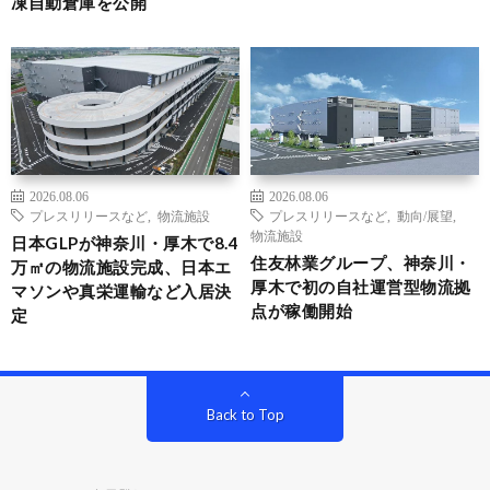
凍自動倉庫を公開
2026.08.06
2026.08.06
プレスリリースなど
,
物流施設
プレスリリースなど
,
動向/展望
,
物流施設
日本GLPが神奈川・厚木で8.4
住友林業グループ、神奈川・
万㎡の物流施設完成、日本エ
厚木で初の自社運営型物流拠
マソンや真栄運輸など入居決
点が稼働開始
定
Back to Top