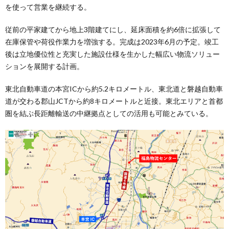
を使って営業を継続する。
従前の平家建てから地上3階建てにし、延床面積を約6倍に拡張して
在庫保管や荷役作業力を増強する。完成は2023年6月の予定。竣工
後は立地優位性と充実した施設仕様を生かした幅広い物流ソリュー
ションを展開する計画。
東北自動車道の本宮ICから約5.2キロメートル、東北道と磐越自動車
道が交わる郡山JCTから約8キロメートルと近接。東北エリアと首都
圏を結ぶ長距離輸送の中継拠点としての活用も可能とみている。