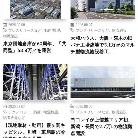
2026.08.08
2026.08.07
プレスリリースなど
,
動向/展望
,
プレスリリースなど
,
物流施設
物流施設
大和ハウス、大阪・茨木の旧
東京団地倉庫が60周年、「共
パナ工場跡地で3.1万㎡のマル
同型」53.8万㎡を運営
チ型物流施設着工
2026.08.07
2026.08.06
テクノロジー
,
動画
,
物流施設
,
プレスリリースなど
,
物流施設
記者会見など
ヨコレイが上信越エリア初、
【現地取材・動画】霞ヶ関キ
新潟・長岡で2.7万tの物流拠
ャピタル、川崎・東扇島の冷
点開設