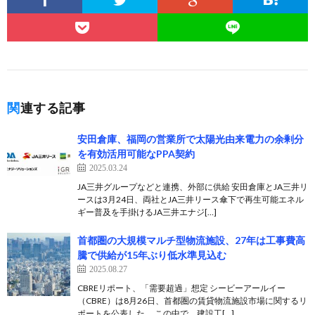
関連する記事
安田倉庫、福岡の営業所で太陽光由来電力の余剰分
を有効活用可能なPPA契約
2025.03.24
JA三井グループなどと連携、外部に供給 安田倉庫とJA三井リ
ースは3月24日、両社とJA三井リース傘下で再生可能エネル
ギー普及を手掛けるJA三井エナジ[…]
首都圏の大規模マルチ型物流施設、27年は工事費高
騰で供給が15年ぶり低水準見込む
2025.08.27
CBREリポート、「需要超過」想定 シービーアールイー
（CBRE）は8月26日、首都圏の賃貸物流施設市場に関するリ
ポートを公表した。 この中で、建設工[…]