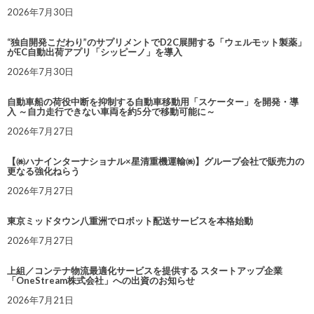
2026年7月30日
“独自開発こだわり”のサプリメントでD2C展開する「ウェルモット製薬」
がEC自動出荷アプリ「シッピーノ」を導入
2026年7月30日
自動車船の荷役中断を抑制する自動車移動用「スケーター」を開発・導
入 ～自力走行できない車両を約5分で移動可能に～
2026年7月27日
【㈱ハナインターナショナル×星清重機運輸㈱】グループ会社で販売力の
更なる強化ねらう
2026年7月27日
東京ミッドタウン八重洲でロボット配送サービスを本格始動
2026年7月27日
上組／コンテナ物流最適化サービスを提供する スタートアップ企業
「OneStream株式会社」への出資のお知らせ
2026年7月21日