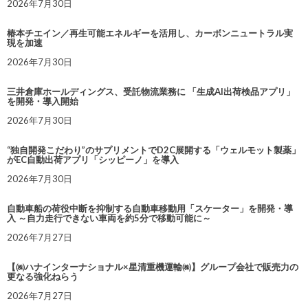
2026年7月30日
椿本チエイン／再生可能エネルギーを活用し、カーボンニュートラル実
現を加速
2026年7月30日
三井倉庫ホールディングス、受託物流業務に 「生成AI出荷検品アプリ」
を開発・導入開始
2026年7月30日
“独自開発こだわり”のサプリメントでD2C展開する「ウェルモット製薬」
がEC自動出荷アプリ「シッピーノ」を導入
2026年7月30日
自動車船の荷役中断を抑制する自動車移動用「スケーター」を開発・導
入 ～自力走行できない車両を約5分で移動可能に～
2026年7月27日
【㈱ハナインターナショナル×星清重機運輸㈱】グループ会社で販売力の
更なる強化ねらう
2026年7月27日