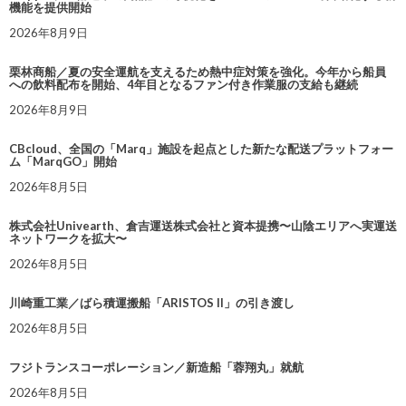
機能を提供開始
2026年8月9日
栗林商船／夏の安全運航を支えるため熱中症対策を強化。今年から船員
への飲料配布を開始、4年目となるファン付き作業服の支給も継続
2026年8月9日
CBcloud、全国の「Marq」施設を起点とした新たな配送プラットフォー
ム「MarqGO」開始
2026年8月5日
株式会社Univearth、倉吉運送株式会社と資本提携〜山陰エリアへ実運送
ネットワークを拡大〜
2026年8月5日
川崎重工業／ばら積運搬船「ARISTOS II」の引き渡し
2026年8月5日
フジトランスコーポレーション／新造船「蓉翔丸」就航
2026年8月5日