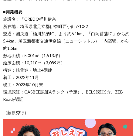
■開発概要
施設名：「CREDO桶川伊奈」
所在地：埼玉県北足立郡伊奈町西小針7-10-2
交通：圏央道「桶川加納IC」より約6.1km、「白岡菖蒲IC」から約
5.4km、埼玉新都市交通伊奈線（ニューシャトル）「内宿駅」から
約1.5km
敷地面積：5,001㎡（1,513坪）
延床面積：10,210㎡（3,089坪）
構造：鉄骨造・地上4階建
着工：2022年11月
竣工：2023年10月末
環境認証：CASBEE認証Aランク（予定）、BELS認証5☆、ZEB
Ready認証
（藤原秀行）