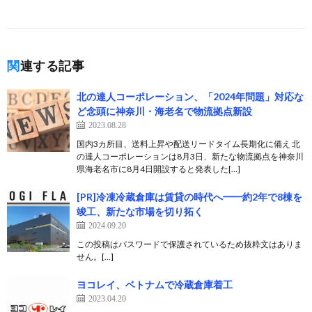
関連する記事
北の達人コーポレーション、「2024年問題」対応な
ど念頭に神奈川・海老名で物流拠点新設
2023.08.28
国内3カ所目、送料上昇や配送リードタイム長期化に備え 北
の達人コーポレーションは8月3日、新たな物流拠点を神奈川
県海老名市に8月4日開設すると発表した[…]
[PR]冷凍冷蔵倉庫は賃貸の時代へ━━約2年で8棟を
竣工、新たな市場を切り拓く
2024.09.20
この投稿はパスワードで保護されているため抜粋文はありま
せん。[…]
ヨコレイ、ベトナムで冷蔵倉庫着工
2023.04.20