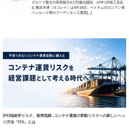
グループ最大の収容能力4.5万t拠点建設、25年1月竣工見込
む 横浜冷凍（ヨコレイ）は4月18日、ベトナムのロンアン省
ベンルック県のフーアンタン工業団[…]
[PR]地政学リスク、港湾混雑…コンテナ運賃の変動リスクへの新しいヘッ
ジ方法「FFA」とは