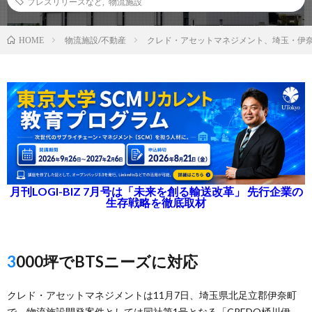
プレスリリースなど
,
物流施設
物流施設/不動産
クレド・アセットマネジメント、埼玉・伊奈
HOME
月刊LOGI-BIZ 7月号は「未来を創る輸送改革」 先行企業の
生存戦略を徹底取材
3000坪でBTSニーズに対応
クレド・アセットマネジメントは11月7日、埼玉県北足立郡伊奈町
で、物流施設開発案件としては同社第1号となる「CREDO桶川伊