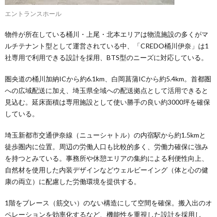
エントランスホール
物件が所在している桶川・上尾・北本エリアは物流施設の多くがマ
ルチテナント型として運営されている中、「CREDO桶川伊奈」は1
社専用で利用できる設計を採用、BTS型のニーズに対応している。
圏央道の桶川加納ICから約6.1km、白岡菖蒲ICから約5.4km。首都圏
への広域配送に加え、埼玉県全域への配送拠点として活用できると
見込む。延床面積は専用施設として使い勝手の良い約3000坪を確保
している。
埼玉新都市交通伊奈線（ニューシャトル）の内宿駅から約1.5kmと
徒歩圏内に位置。周辺の労働人口も比較的多く、労働力確保に強み
を持つとみている。事務所や休憩エリアの集約による利便性向上、
自然材を使用した内装デザインなどウェルビーイング（体と心の健
康の両立）に配慮した労働環境を提供する。
1階をブレース（筋交い）のない構造にして空間を確保。搬入出のオ
ペレーションを効率化するなど、機能性を重視した設計を採用し