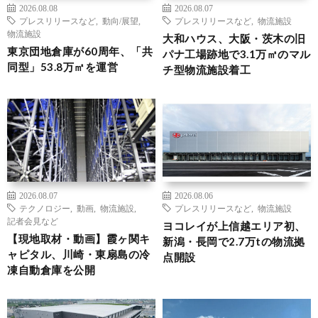
2026.08.08
2026.08.07
プレスリリースなど
,
動向/展望
,
プレスリリースなど
,
物流施設
物流施設
大和ハウス、大阪・茨木の旧
東京団地倉庫が60周年、「共
パナ工場跡地で3.1万㎡のマル
同型」53.8万㎡を運営
チ型物流施設着工
2026.08.07
2026.08.06
テクノロジー
,
動画
,
物流施設
,
プレスリリースなど
,
物流施設
記者会見など
ヨコレイが上信越エリア初、
【現地取材・動画】霞ヶ関キ
新潟・長岡で2.7万tの物流拠
ャピタル、川崎・東扇島の冷
点開設
凍自動倉庫を公開