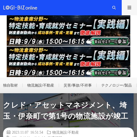
独自取材
物流施設/不動産
災害/事故/不祥事
テクノロジー/製品
クレド・アセットマネジメント、埼
玉・伊奈町で第1号の物流施設が竣工
2023.11.07 16:51:54
物流施設/不動産