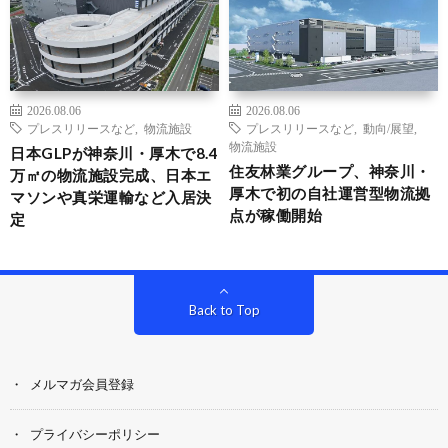
2026.08.06
2026.08.06
プレスリリースなど
,
物流施設
プレスリリースなど
,
動向/展望
,
物流施設
日本GLPが神奈川・厚木で8.4
住友林業グループ、神奈川・
万㎡の物流施設完成、日本エ
厚木で初の自社運営型物流拠
マソンや真栄運輸など入居決
点が稼働開始
定
Back to Top
メルマガ会員登録
プライバシーポリシー