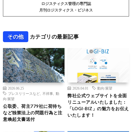
ロジスティクス管理の専門誌
月刊ロジスティクス・ビジネス
その他
カテゴリの最新記事
2026.06.25
2026.04.01
動向/展望
プレスリリースなど
,
不祥事
,
動
弊社公式ウェブサイトを全面
向/展望
リニューアルいたしました：
公取委、荷主779社に荷待ち
「LOGI-BIZ」の魅力をお伝え
など独禁法上の問題行為と注
いたします！
意喚起文書送付