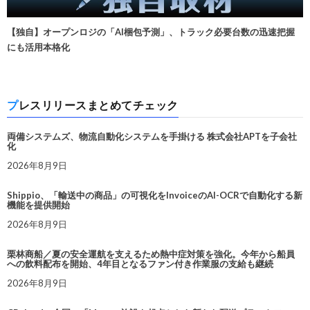
【独自】オープンロジの「AI梱包予測」、トラック必要台数の迅速把握
にも活用本格化
プレスリリースまとめてチェック
両備システムズ、物流自動化システムを手掛ける 株式会社APTを子会社
化
2026年8月9日
Shippio、「輸送中の商品」の可視化をInvoiceのAI-OCRで自動化する新
機能を提供開始
2026年8月9日
栗林商船／夏の安全運航を支えるため熱中症対策を強化。今年から船員
への飲料配布を開始、4年目となるファン付き作業服の支給も継続
2026年8月9日