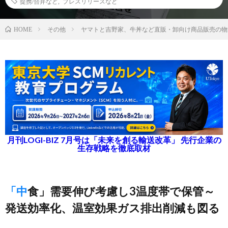
提携/合弁など
,
プレスリリースなど
その他
ヤマトと吉野家、牛丼など直販・卸向け商品販売の物
HOME
月刊LOGI-BIZ 7月号は「未来を創る輸送改革」 先行企業の
生存戦略を徹底取材
「中食」需要伸び考慮し3温度帯で保管～
発送効率化、温室効果ガス排出削減も図る