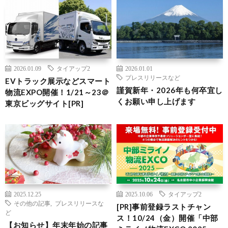
2026.01.09
タイアップ2
2026.01.01
プレスリリースなど
EVトラック展示などスマート
謹賀新年・2026年も何卒宜し
物流EXPO開催！1/21～23＠
くお願い申し上げます
東京ビッグサイト[PR]
2025.12.25
2025.10.06
タイアップ2
その他の記事
,
プレスリリースな
[PR]事前登録ラストチャン
ど
ス！10/24（金）開催「中部
【お知らせ】年末年始の記事