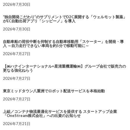
2026年7月30日
“独自開発こだわり”のサプリメントでD2C展開する「ウェルモット製薬」
がEC自動出荷アプリ「シッピーノ」を導入
2026年7月30日
自動車船の荷役中断を抑制する自動車移動用「スケーター」を開発・導
入 ～自力走行できない車両を約5分で移動可能に～
2026年7月27日
【㈱ハナインターナショナル×星清重機運輸㈱】グループ会社で販売力の
更なる強化ねらう
2026年7月27日
東京ミッドタウン八重洲でロボット配送サービスを本格始動
2026年7月27日
上組／コンテナ物流最適化サービスを提供する スタートアップ企業
「OneStream株式会社」への出資のお知らせ
2026年7月21日