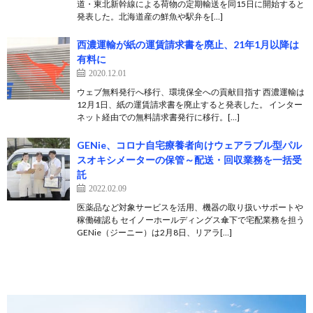
道・東北新幹線による荷物の定期輸送を同15日に開始すると
発表した。北海道産の鮮魚や駅弁を[…]
西濃運輸が紙の運賃請求書を廃止、21年1月以降は
有料に
2020.12.01
ウェブ無料発行へ移行、環境保全への貢献目指す 西濃運輸は
12月1日、紙の運賃請求書を廃止すると発表した。 インター
ネット経由での無料請求書発行に移行。[…]
GENie、コロナ自宅療養者向けウェアラブル型パル
スオキシメーターの保管～配送・回収業務を一括受
託
2022.02.09
医薬品など対象サービスを活用、機器の取り扱いサポートや
稼働確認も セイノーホールディングス傘下で宅配業務を担う
GENie（ジーニー）は2月8日、リアラ[…]