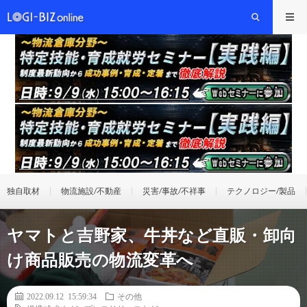
独自取材
物流施設/不動産
災害/事故/不祥事
テクノロジー/製品
ヤマトと吉野家、牛丼など直販・卸向
け商品販売の物流変革へ
2022.09.12 15:59:34
その他