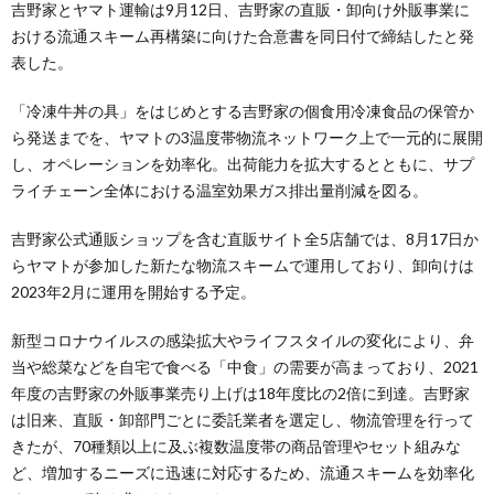
吉野家とヤマト運輸は9月12日、吉野家の直販・卸向け外販事業に
おける流通スキーム再構築に向けた合意書を同日付で締結したと発
表した。
「冷凍牛丼の具」をはじめとする吉野家の個食用冷凍食品の保管か
ら発送までを、ヤマトの3温度帯物流ネットワーク上で一元的に展開
し、オペレーションを効率化。出荷能力を拡大するとともに、サプ
ライチェーン全体における温室効果ガス排出量削減を図る。
吉野家公式通販ショップを含む直販サイト全5店舗では、8月17日か
らヤマトが参加した新たな物流スキームで運用しており、卸向けは
2023年2月に運用を開始する予定。
新型コロナウイルスの感染拡大やライフスタイルの変化により、弁
当や総菜などを自宅で食べる「中食」の需要が高まっており、2021
年度の吉野家の外販事業売り上げは18年度比の2倍に到達。吉野家
は旧来、直販・卸部門ごとに委託業者を選定し、物流管理を行って
きたが、70種類以上に及ぶ複数温度帯の商品管理やセット組みな
ど、増加するニーズに迅速に対応するため、流通スキームを効率化