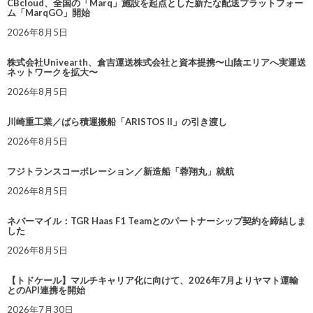
CBcloud、全国の「Marq」施設を起点とした新たな配送プラットフォー
ム「MarqGO」開始
2026年8月5日
株式会社Univearth、倉吉運送株式会社と資本提携〜山陰エリアへ実運送
ネットワークを拡大〜
2026年8月5日
川崎重工業／ばら積運搬船「ARISTOS II」の引き渡し
2026年8月5日
フジトランスコーポレーション／新造船「蓉翔丸」就航
2026年8月5日
ネバーマイル：TGR Haas F1 Teamとのパートナーシップ契約を締結しま
した
2026年8月5日
【トドケール】マルチキャリア化に向けて、2026年7月よりヤマト運輸
とのAPI連携を開始
2026年7月30日