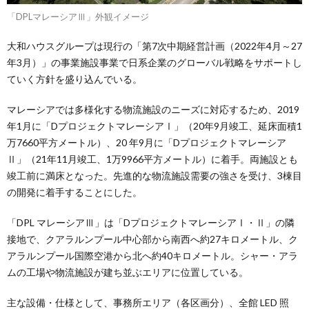
「DPLマレーシアⅢ」外観イメージ
大和ハウスグループは現行の「第7次中期経営計画（2022年4月～27
年3月）」の事業施設事業で日系企業のグローバル戦略をサポートし
ていく方針を盛り込んでいる。
マレーシアでは多様化する物流施設のニーズに対応するため、2019
年1月に「DプロジェクトマレーシアⅠ」（20年9月竣工、延床面積1
万7660平方メートル）、20 年9月に「Dプロジェクトマレーシア
Ⅱ」（21年11月竣工、1万9966平方メートル）に着手。両施設とも
竣工前に満床となった。先進的な物流施設需要の強さを受け、3棟目
の開発に着手することにした。
「DPL マレーシアⅢ」は「DプロジェクトマレーシアⅠ・Ⅱ」の隣
接地で、クアラルンプール中心部から南西へ約27キロメートル、ク
アラルンプール国際空港から北へ約40キロメートル。シャー・アラ
ムの工場や物流施設が建ち並ぶエリアに位置している。
主な設備・仕様として、事務所エリア（各区画分）、全館 LED 照