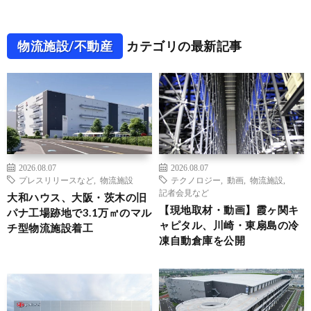
物流施設/不動産
カテゴリの最新記事
2026.08.07
2026.08.07
プレスリリースなど
,
物流施設
テクノロジー
,
動画
,
物流施設
,
記者会見など
大和ハウス、大阪・茨木の旧
【現地取材・動画】霞ヶ関キ
パナ工場跡地で3.1万㎡のマル
ャピタル、川崎・東扇島の冷
チ型物流施設着工
凍自動倉庫を公開