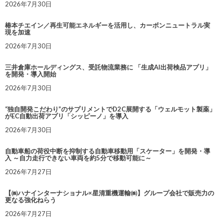
2026年7月30日
椿本チエイン／再生可能エネルギーを活用し、カーボンニュートラル実
現を加速
2026年7月30日
三井倉庫ホールディングス、受託物流業務に 「生成AI出荷検品アプリ」
を開発・導入開始
2026年7月30日
“独自開発こだわり”のサプリメントでD2C展開する「ウェルモット製薬」
がEC自動出荷アプリ「シッピーノ」を導入
2026年7月30日
自動車船の荷役中断を抑制する自動車移動用「スケーター」を開発・導
入 ～自力走行できない車両を約5分で移動可能に～
2026年7月27日
【㈱ハナインターナショナル×星清重機運輸㈱】グループ会社で販売力の
更なる強化ねらう
2026年7月27日