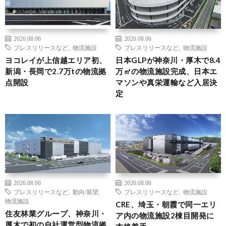
2026.08.06
2026.08.06
プレスリリースなど
,
物流施設
プレスリリースなど
,
物流施設
ヨコレイが上信越エリア初、
日本GLPが神奈川・厚木で8.4
新潟・長岡で2.7万tの物流拠
万㎡の物流施設完成、日本エ
点開設
マソンや真栄運輸など入居決
定
2026.08.06
2026.08.06
プレスリリースなど
,
動向/展望
,
プレスリリースなど
,
物流施設
物流施設
CRE、埼玉・朝霞で同一エリ
住友林業グループ、神奈川・
ア内の物流施設2棟目開発に
厚木で初の自社運営型物流拠