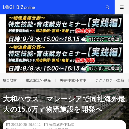
独自取材
物流施設/不動産
災害/事故/不祥事
テクノロジー/製品
大和ハウス、マレーシアで同社海外最
大の15.6万㎡物流施設を開発へ
2022.09.20 20:36:12
物流施設/不動産