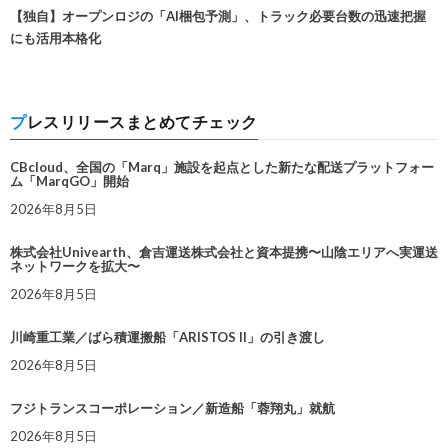
【独自】オープンロジの「AI梱包予測」、トラック必要台数の迅速把握
にも活用本格化
プレスリリースまとめてチェック
CBcloud、全国の「Marq」施設を起点とした新たな配送プラットフォー
ム「MarqGO」開始
2026年8月5日
株式会社Univearth、倉吉運送株式会社と資本提携〜山陰エリアへ実運送
ネットワークを拡大〜
2026年8月5日
川崎重工業／ばら積運搬船「ARISTOS II」の引き渡し
2026年8月5日
フジトランスコーポレーション／新造船「蓉翔丸」就航
2026年8月5日