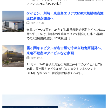
ァッションEC「ZOZOT[…]
ケイヒン、川崎・東扇島エリアのESR大規模物流施
設に新拠点開設へ
2023.12.28
倉庫スペース3万㎡、24年1月1日稼働開始予定 ケイヒンは12
月27日、ESRが川崎市の東扇島エリアで開発した地上9階建
ての大規模物流施設「ESR東扇[…]
霞ヶ関キャピタルが名古屋で冷凍自動倉庫開発へ、
東急不動産やダイビルなど参画
2024.07.31
2.1万㎡、26年春竣工見込む 商船三井傘下のダイビルは7月
30日、霞ヶ関キャピタルがプロジェクトマネジメント
（PM）を担うSPC（特定目的会社）への[…]