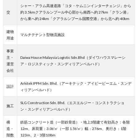
シャー・アラム高速道路「コタ・ケムニンインターチェンジ」から
交
約 3.5kmクアラルンプール中心部から南西へ約 27km「クラン港」
から東へ約 24km「クアラルンプール国際空港」から北へ約 40km
建物
マルチテナント型物流施設
用途
事業
主・
Daiwa House Malaysia Logistic Sdn.Bhd（ダイワハウスマレーシ
運営
ア・ロジスティック・スンディリアンベルハド）
会社
Arkitek IPPM Sdn. Bhd.（アーキテック・アイピーピーエム・スンデ
設計
ィリアンベルハド）
SLG Construction Sdn. Bhd.（エスエルジー・コンストラクショ
施工
ン・スンディリアンベルハド）
構
鉄筋コンクリート造（一部鉄骨造）・地上3階建て有効高さ：各階
造・
12m、床荷重：3.0t/㎡（一部 1.5t/㎡）幅：276m、奥行き：1階
階数
123m、2・3階108m