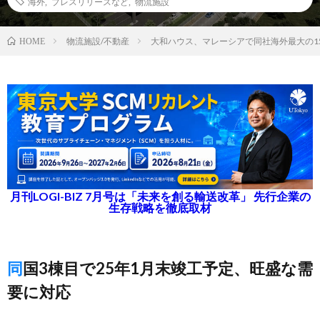
海外
,
プレスリリースなど
,
物流施設
物流施設/不動産
大和ハウス、マレーシアで同社海外最大の15
HOME
月刊LOGI-BIZ 7月号は「未来を創る輸送改革」 先行企業の
生存戦略を徹底取材
同国3棟目で25年1月末竣工予定、旺盛な需
要に対応