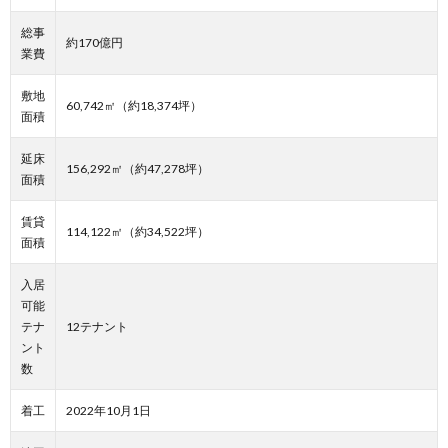
総事
約170億円
業費
敷地
60,742㎡（約18,374坪）
面積
延床
156,292㎡（約47,278坪）
面積
賃貸
114,122㎡（約34,522坪）
面積
入居
可能
テナ
12テナント
ント
数
着工
2022年10月1日