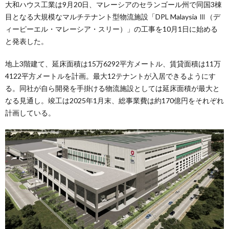
大和ハウス工業は9月20日、マレーシアのセランゴール州で同国3棟
目となる大規模なマルチテナント型物流施設「DPL Malaysia Ⅲ（デ
ィーピーエル・マレーシア・スリー）」の工事を10月1日に始める
と発表した。
地上3階建て、延床面積は15万6292平方メートル、賃貸面積は11万
4122平方メートルを計画。最大12テナントが入居できるようにす
る。同社が自ら開発を手掛ける物流施設としては延床面積が最大と
なる見通し。竣工は2025年1月末、総事業費は約170億円をそれぞれ
計画している。