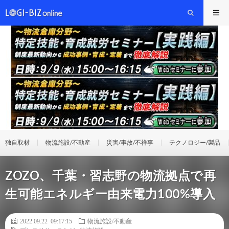
独自取材
物流施設/不動産
災害/事故/不祥事
テクノロジー/製品
ZOZO、千葉・習志野の物流拠点で再
生可能エネルギー由来電力100%導入
2022.09.22 09:17:15
物流施設/不動産