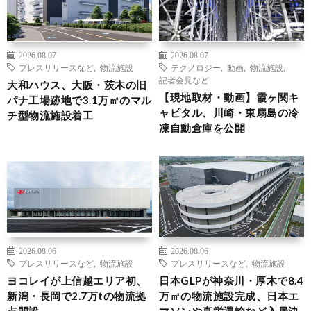
2026.08.07
2026.08.07
プレスリリースなど
,
物流施設
テクノロジー
,
動画
,
物流施設
,
記者会見など
大和ハウス、大阪・茨木の旧
【現地取材・動画】霞ヶ関キ
パナ工場跡地で3.1万㎡のマル
ャピタル、川崎・東扇島の冷
チ型物流施設着工
凍自動倉庫を公開
2026.08.06
2026.08.06
プレスリリースなど
,
物流施設
プレスリリースなど
,
物流施設
ヨコレイが上信越エリア初、
日本GLPが神奈川・厚木で8.4
新潟・長岡で2.7万tの物流拠
万㎡の物流施設完成、日本エ