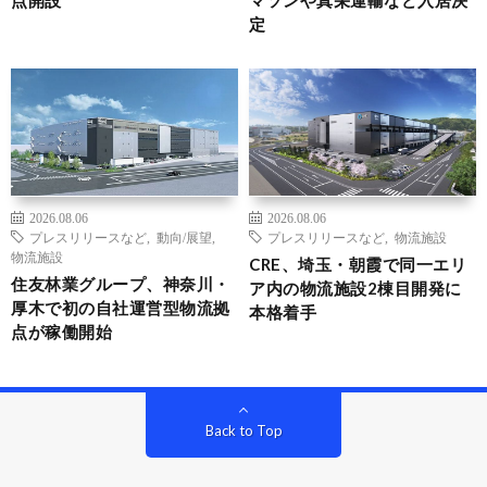
点開設
マソンや真栄運輸など入居決
定
2026.08.06
2026.08.06
プレスリリースなど
,
動向/展望
,
プレスリリースなど
,
物流施設
物流施設
CRE、埼玉・朝霞で同一エリ
住友林業グループ、神奈川・
ア内の物流施設2棟目開発に
厚木で初の自社運営型物流拠
本格着手
点が稼働開始
Back to Top