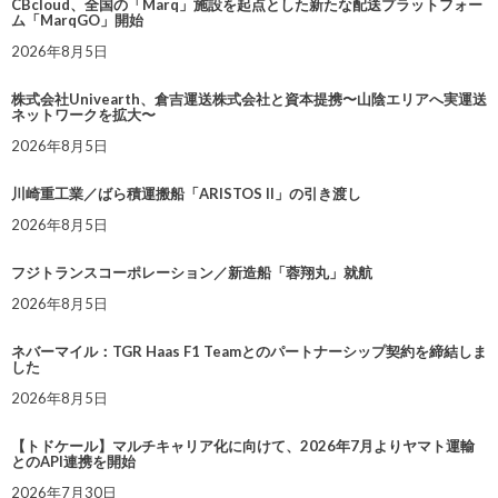
CBcloud、全国の「Marq」施設を起点とした新たな配送プラットフォー
ム「MarqGO」開始
2026年8月5日
株式会社Univearth、倉吉運送株式会社と資本提携〜山陰エリアへ実運送
ネットワークを拡大〜
2026年8月5日
川崎重工業／ばら積運搬船「ARISTOS II」の引き渡し
2026年8月5日
フジトランスコーポレーション／新造船「蓉翔丸」就航
2026年8月5日
ネバーマイル：TGR Haas F1 Teamとのパートナーシップ契約を締結しま
した
2026年8月5日
【トドケール】マルチキャリア化に向けて、2026年7月よりヤマト運輸
とのAPI連携を開始
2026年7月30日