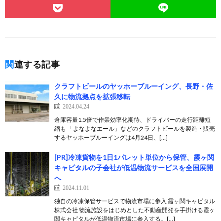
関連する記事
クラフトビールのヤッホーブルーイング、長野・佐
久に物流拠点を拡張移転
2024.04.24
倉庫容量1.5倍で作業効率化期待、ドライバーの走行距離短
縮も 「よなよなエール」などのクラフトビールを製造・販売
するヤッホーブルーイングは4月24日、[…]
[PR]冷凍貨物を1日1パレット単位から保管、霞ヶ関
キャピタルの子会社が低温物流サービスを全国展開
へ
2024.11.01
独自の冷凍保管サービスで物流市場に参入 霞ヶ関キャピタル
株式会社 物流施設をはじめとした不動産開発を手掛ける霞ヶ
関キャピタルが低温物流市場に参入する。[…]