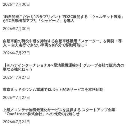
2026年7月30日
“独自開発こだわり”のサプリメントでD2C展開する「ウェルモット製薬」
がEC自動出荷アプリ「シッピーノ」を導入
2026年7月30日
自動車船の荷役中断を抑制する自動車移動用「スケーター」を開発・導
入 ～自力走行できない車両を約5分で移動可能に～
2026年7月27日
【㈱ハナインターナショナル×星清重機運輸㈱】グループ会社で販売力の
更なる強化ねらう
2026年7月27日
東京ミッドタウン八重洲でロボット配送サービスを本格始動
2026年7月27日
上組／コンテナ物流最適化サービスを提供する スタートアップ企業
「OneStream株式会社」への出資のお知らせ
2026年7月21日