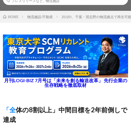
プレスリリースなど
,
物流施設
物流施設/不動産
ZOZO、千葉・習志野の物流拠点で再生可能
HOME
月刊LOGI-BIZ 7月号は「未来を創る輸送改革」 先行企業の
生存戦略を徹底取材
「全体の8割以上」中間目標を2年前倒しで
達成