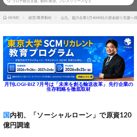
コロナ経営支援
,
動向/展望
,
プレスリリースなど
経営/業界動向
山九、協力企業1万4000社の資金繰り支援へ
HOME
月刊LOGI-BIZ 7月号は「未来を創る輸送改革」 先行企業の
生存戦略を徹底取材
国内初、「ソーシャルローン」で原資120
億円調達