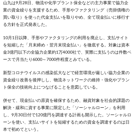
山九は9月28日、物流や化学プラント保全などの主力事業で協力企
業の資金繰りを支援するため、手形やファクタリング（売掛債権の
買い取り）を使った代金支払いを取りやめ、全て現金払いに移行す
る方針を正式発表した。
10月1日以降、手形やファクタリングの利用を廃止し、支払サイト
を短縮した「月末締め・翌月末現金払い」を徹底する。対象は資本
金3億円以下の全協力企業約1万4000社で、実際に支払うのは件数ベ
ースで月当たり6000～7000件程度とみている。
新型コロナウイルスの感染拡大などで経営環境が厳しい協力企業の
資金繰り改善を後押しし、物流ネットワークの維持・強化やプラン
ト保全の技術向上につなげることを意図している。
併せて、現金払いの原資を確保するため、融資対象を社会的課題の
解決・緩和に資する事業に限定した「ソーシャルローン」を利用
し、9月30日付で120億円を調達する計画も開示した。ソーシャルロ
ーンを使い、支払いサイトを短縮するための資金を調達するのは日
本で初めてという。