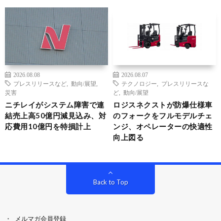
2026.08.08
2026.08.07
プレスリリースなど
,
動向/展望
,
テクノロジー
,
プレスリリースな
災害
ど
,
動向/展望
ニチレイがシステム障害で連
ロジスネクストが防爆仕様車
結売上高50億円減見込み、対
のフォークをフルモデルチェ
応費用10億円を特損計上
ンジ、オペレーターの快適性
向上図る
Back to Top
メルマガ会員登録