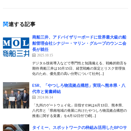
関連する記事
商船三井、アドバイザリーボードに世界最大級の船
舶管理会社シナジー・マリン・グループのウンニ会
長が就任
2025.10.15
デジタル技術導入などで専門性と知識備える、戦略的助言を
期待 商船三井は10月15日、経営戦略の策定とリスク管理強
化のため、優先度の高い分野について社外[…]
ESR、「やつしろ物流拠点構想」実現へ熊本県・⼋
代市と覚書締結
2024.06.14
「九州のゲートウェイ化」⽬指す ESRは6月13日、熊本県、
八代市と「県南地域の発展に向けたやつしろ物流拠点構想の
推進に関する覚書」を6月12日付で締[…]
タイミー、スポットワークの枠組み活用したBPOサ