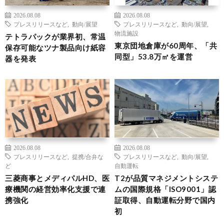
2026.08.08
2026.08.08
プレスリリースなど
,
動向/展望
プレスリリースなど
,
動向/展望
,
物流施設
テトラパックが業界初、常温
東京団地倉庫が60周年、「共
保存可能なツナ製品向け紙容
同型」53.8万㎡を運営
器を発表
2026.08.08
2026.08.08
プレスリリースなど
,
提携/合弁な
プレスリリースなど
,
動向/展望
,
ど
自動運転
三菱商事とメディパルHD、医
T2が品質マネジメントシステ
療機関の経営効率化支援で連
ムの国際規格「ISO9001」認
携強化
証取得、自動運転分野で国内
初