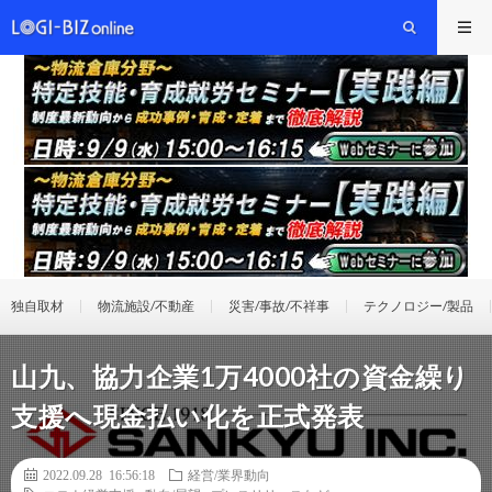
独自取材
物流施設/不動産
災害/事故/不祥事
テクノロジー/製品
山九、協力企業1万4000社の資金繰り
支援へ現金払い化を正式発表
2022.09.28 16:56:18
経営/業界動向