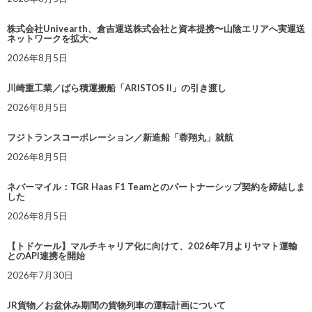
株式会社Univearth、倉吉運送株式会社と資本提携〜山陰エリアへ実運送
ネットワークを拡大〜
2026年8月5日
川崎重工業／ばら積運搬船「ARISTOS II」の引き渡し
2026年8月5日
フジトランスコーポレーション／新造船「蓉翔丸」就航
2026年8月5日
ネバーマイル：TGR Haas F1 Teamとのパートナーシップ契約を締結しま
した
2026年8月5日
【トドケール】マルチキャリア化に向けて、2026年7月よりヤマト運輸
とのAPI連携を開始
2026年7月30日
JR貨物／お盆休み期間の貨物列車の運転計画について