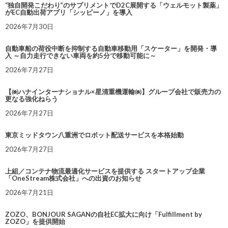
“独自開発こだわり”のサプリメントでD2C展開する「ウェルモット製薬」
がEC自動出荷アプリ「シッピーノ」を導入
2026年7月30日
自動車船の荷役中断を抑制する自動車移動用「スケーター」を開発・導
入 ～自力走行できない車両を約5分で移動可能に～
2026年7月27日
【㈱ハナインターナショナル×星清重機運輸㈱】グループ会社で販売力の
更なる強化ねらう
2026年7月27日
東京ミッドタウン八重洲でロボット配送サービスを本格始動
2026年7月27日
上組／コンテナ物流最適化サービスを提供する スタートアップ企業
「OneStream株式会社」への出資のお知らせ
2026年7月21日
ZOZO、BONJOUR SAGANの自社EC拡大に向け「Fulfillment by
ZOZO」を提供開始