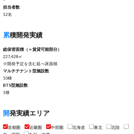
担当者数
12名
累積開発実績
総保管面積（＝賃貸可能部分）
227,428㎡
※開発予定を含む延べ床面積
マルチテナント型施設数
10棟
BTS型施設数
1棟
開発実績エリア
首都圏
近畿圏
中部圏
北海道
東北
北陸