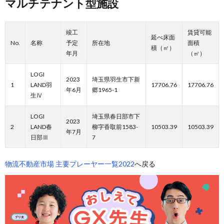
マルチテナント型施設
竣工
賃貸可能
延べ床面
No.
名称
予定
所在地
面積
積（㎡）
年月
（㎡）
LOGI
2023
埼玉県羽生市下新
1
LAND羽
17706.76
17706.76
年6月
郷1965-1
生Ⅳ
LOGI
埼玉県春日部市下
2023
2
LAND春
柳字香取前1583-
10503.39
10503.39
年7月
日部Ⅲ
7
物流不動産市場 主要プレーヤー一覧2022
へ戻る