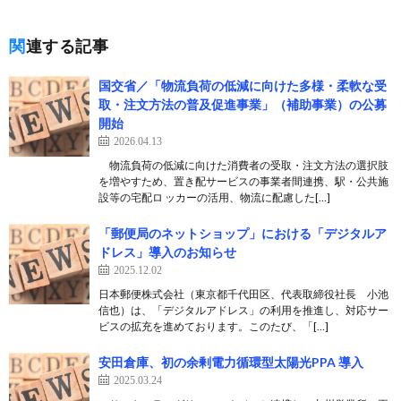
関連する記事
国交省／「物流負荷の低減に向けた多様・柔軟な受
取・注文方法の普及促進事業」（補助事業）の公募
開始
2026.04.13
物流負荷の低減に向けた消費者の受取・注文方法の選択肢
を増やすため、置き配サービスの事業者間連携、駅・公共施
設等の宅配ロ ッカーの活用、物流に配慮した[…]
「郵便局のネットショップ」における「デジタルア
ドレス」導入のお知らせ
2025.12.02
日本郵便株式会社（東京都千代田区、代表取締役社長 小池
信也）は、「デジタルアドレス」の利用を推進し、対応サー
ビスの拡充を進めております。このたび、「[…]
安田倉庫、初の余剰電力循環型太陽光PPA 導入
2025.03.24