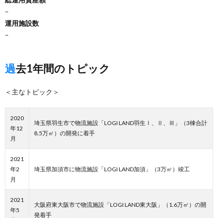
–
運用施設数
–
過去1年間のトピック
＜主なトピック＞
2020
埼玉県羽生市で物流施設「LOGI LAND羽生Ⅰ、Ⅱ、Ⅲ」（3棟合計
年12
8.5万㎡）の開発に着手
月
2021
年2
埼玉県加須市に物流施設「LOGI LAND加須」（3万㎡）竣工
月
2021
大阪府東大阪市で物流施設「LOGI LAND東大阪」（1.6万㎡）の開
年5
発着手