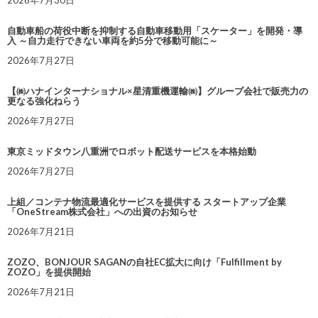
2026年7月30日
自動車船の荷役中断を抑制する自動車移動用「スケーター」を開発・導
入 ～自力走行できない車両を約5分で移動可能に～
2026年7月27日
【㈱ハナインターナショナル×星清重機運輸㈱】グループ会社で販売力の
更なる強化ねらう
2026年7月27日
東京ミッドタウン八重洲でロボット配送サービスを本格始動
2026年7月27日
上組／コンテナ物流最適化サービスを提供する スタートアップ企業
「OneStream株式会社」への出資のお知らせ
2026年7月21日
ZOZO、BONJOUR SAGANの自社EC拡大に向け「Fulfillment by
ZOZO」を提供開始
2026年7月21日