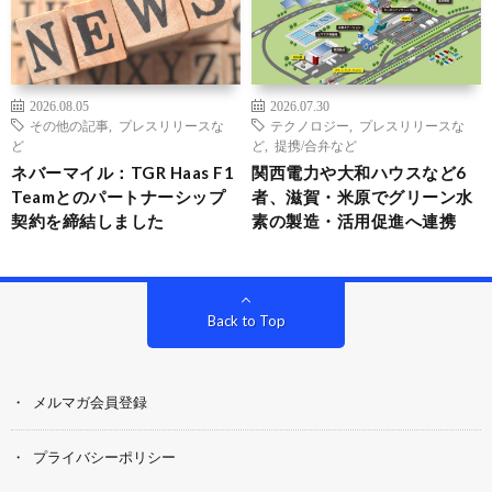
2026.08.05
2026.07.30
その他の記事
,
プレスリリースな
テクノロジー
,
プレスリリースな
ど
ど
,
提携/合弁など
ネバーマイル：TGR Haas F1
関西電力や大和ハウスなど6
Teamとのパートナーシップ
者、滋賀・米原でグリーン水
契約を締結しました
素の製造・活用促進へ連携
Back to Top
メルマガ会員登録
プライバシーポリシー