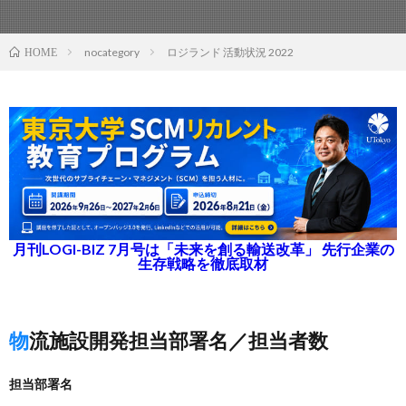
nocategory
ロジランド 活動状況 2022
HOME
月刊LOGI-BIZ 7月号は「未来を創る輸送改革」 先行企業の
生存戦略を徹底取材
物流施設開発担当部署名／担当者数
担当部署名
–