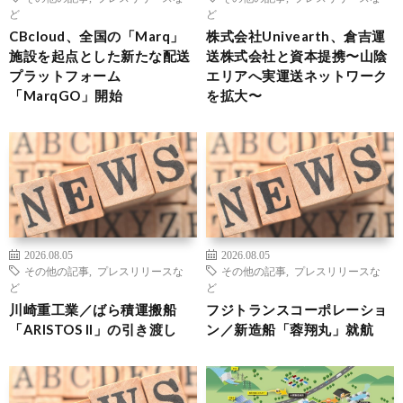
ど
ど
CBcloud、全国の「Marq」
株式会社Univearth、倉吉運
施設を起点とした新たな配送
送株式会社と資本提携〜山陰
プラットフォーム
エリアへ実運送ネットワーク
「MarqGO」開始
を拡大〜
2026.08.05
2026.08.05
その他の記事
,
プレスリリースな
その他の記事
,
プレスリリースな
ど
ど
川崎重工業／ばら積運搬船
フジトランスコーポレーショ
「ARISTOS II」の引き渡し
ン／新造船「蓉翔丸」就航