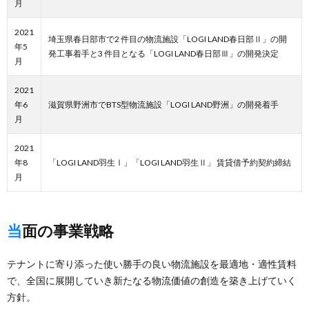
月
2021
埼玉県春日部市で2 件目の物流施設「LOGI LAND春日部Ⅱ」の開
年5
発工事着手と3 件目となる「LOGI LAND春日部Ⅲ」の開発決定
月
2021
年6
滋賀県野洲市でBTS型物流施設「LOGI LAND野洲」の開発着手
月
2021
年8
「LOGI LAND羽生Ⅰ」「LOGI LAND羽生Ⅱ」 賃貸借予約契約締結
月
当面の事業戦略
テナントに寄り添った使い勝手の良い物流施設を最適地・適性賃料
で、全国に展開していき新たなる物流価値の創造を築き上げていく
方針。