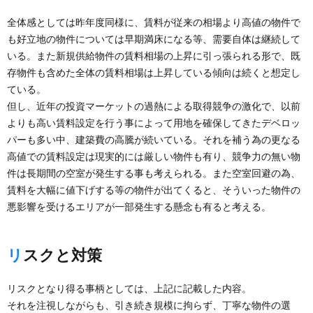
全体感としては昨年度同様に、賃料が従来の相場より高値の物件で
も好立地の物件については早期満床になる等、需要自体は継続して
いる。また新規供給物件の賃料相場の上昇に引っ張られる形で、既
存物件も含めた全体の賃料相場は上昇している傾向は続くと想定し
ている。
但し、近年の投資マーケットの過熱による取得競争の激化で、以前
よりも高い賃料設定を行う事によって用地を確保してきたデベロッ
パーも多い中、建築費の高騰が続いている。それを補う為の更なる
高値での賃料設定は現実的には厳しい物件も有り、競争力の無い物
件は長期間の空室が発生する事も考えられる。また空室回避の為、
賃料を大幅に値下げする等の物件が出てくると、そういった物件の
悪影響を受けるエリアが一部発生する懸念も有ると考える。
リスクと対策
リスクとなり得る事柄としては、上記に記載した内容。
それを注視しながらも、引き続き規模に拘らず、丁寧な物件の選