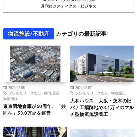
月刊ロジスティクス・ビジネス
物流施設/不動産
カテゴリの最新記事
2026.08.08
2026.08.07
プレスリリースなど
,
動向/展望
,
プレスリリースなど
,
物流施設
物流施設
大和ハウス、大阪・茨木の旧
東京団地倉庫が60周年、「共
パナ工場跡地で3.1万㎡のマル
同型」53.8万㎡を運営
チ型物流施設着工