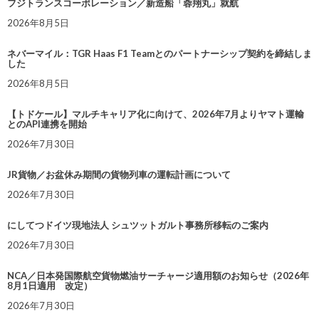
フジトランスコーポレーション／新造船「蓉翔丸」就航
2026年8月5日
ネバーマイル：TGR Haas F1 Teamとのパートナーシップ契約を締結しま
した
2026年8月5日
【トドケール】マルチキャリア化に向けて、2026年7月よりヤマト運輸
とのAPI連携を開始
2026年7月30日
JR貨物／お盆休み期間の貨物列車の運転計画について
2026年7月30日
にしてつドイツ現地法人 シュツットガルト事務所移転のご案内
2026年7月30日
NCA／日本発国際航空貨物燃油サーチャージ適用額のお知らせ（2026年
8月1日適用 改定）
2026年7月30日