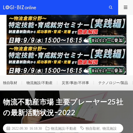
独自取材
物流施設/不動産
災害/事故/不祥事
テクノロジー/製品
物流不動産市場 主要プレーヤー25社
の最新活動状況ｰ2022
2022.09.30 16:18:30
物流施設/不動産
独自取材
,
物流施設