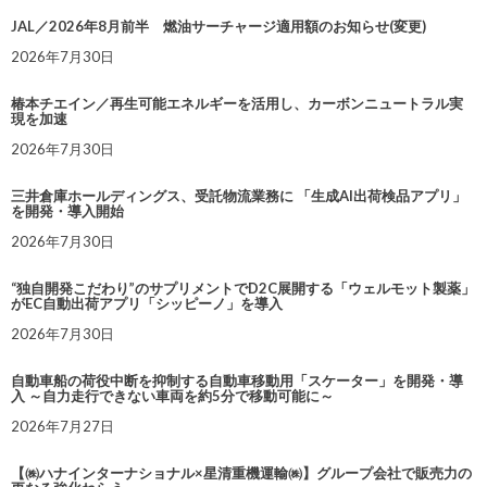
JAL／2026年8月前半 燃油サーチャージ適用額のお知らせ(変更)
2026年7月30日
椿本チエイン／再生可能エネルギーを活用し、カーボンニュートラル実
現を加速
2026年7月30日
三井倉庫ホールディングス、受託物流業務に 「生成AI出荷検品アプリ」
を開発・導入開始
2026年7月30日
“独自開発こだわり”のサプリメントでD2C展開する「ウェルモット製薬」
がEC自動出荷アプリ「シッピーノ」を導入
2026年7月30日
自動車船の荷役中断を抑制する自動車移動用「スケーター」を開発・導
入 ～自力走行できない車両を約5分で移動可能に～
2026年7月27日
【㈱ハナインターナショナル×星清重機運輸㈱】グループ会社で販売力の