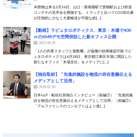
JR貨物は来る2月26日、山口・新南陽駅で貨物駅および鉄道
コンテナの見学会を開催する。 トラックと比べてCO2排出量
が圧倒的に少なく大量輸送が可能な鉄[…]
【動画】ラピュタロボティクス、東京・木場で400
㎡のAMRデモ空間併設した新オフィス公開
2022.06.28
「1人の作業スタッフと複数機」が協働の効果確認可能 ラピ
ュタロボティクスは6月28日、東京都江東区木場に開設した
新たなオフィス「木場支社」をメディアに[…]
【独自取材】「先進的施設を物流の存在意義伝える
メディアとして活用」
2020.02.10
日本GLP・帖佐社長独占インタビュー（前編①） 「先進的施
設を物流の存在意義伝えるメディアとして活用」（前編①）
「アルファリンクのコンセプトはより進[…]