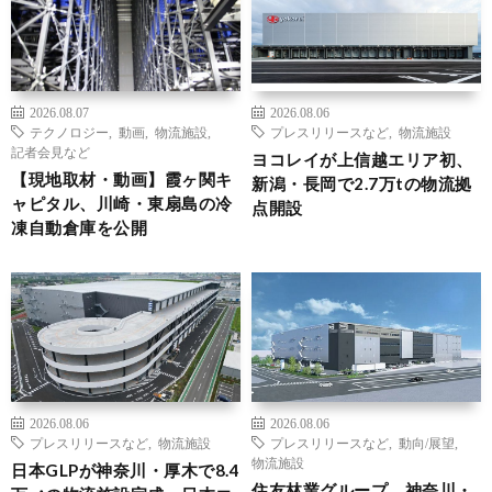
2026.08.07
2026.08.06
テクノロジー
,
動画
,
物流施設
,
プレスリリースなど
,
物流施設
記者会見など
ヨコレイが上信越エリア初、
【現地取材・動画】霞ヶ関キ
新潟・長岡で2.7万tの物流拠
ャピタル、川崎・東扇島の冷
点開設
凍自動倉庫を公開
2026.08.06
2026.08.06
プレスリリースなど
,
物流施設
プレスリリースなど
,
動向/展望
,
物流施設
日本GLPが神奈川・厚木で8.4
住友林業グループ、神奈川・