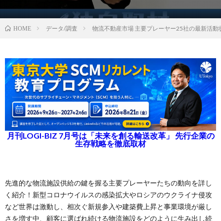
データ/調査
物流不動産市場 主要プレーヤー25社の最新活動状
HOME
月刊LOGI-BIZ 7月号は「未来を創る輸送改革」 先行企業の
生存戦略を徹底取材
先進的な物流施設供給の鍵を握る主要プレーヤーたちの動向を詳し
く紹介！新型コロナウイルスの感染拡大やロシアのウクライナ侵攻
など世界は激動し、相次ぐ新規参入や建築費上昇と事業環境が厳し
さを増す中、顧客に選ばれ続ける物流施設をどのように生み出し続