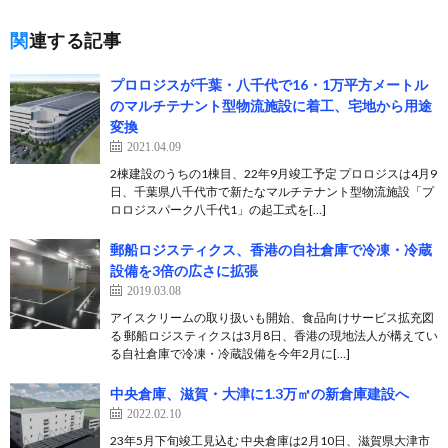
関連する記事
プロロジスが千葉・八千代で16・1万平方メートル
のマルチテナント型物流施設に着工、宅地から用途
変換
2021.04.09
2棟建設のうちの1棟目、22年9月竣工予定 プロロジスは4月9
日、千葉県八千代市で新たなマルチテナント型物流施設「プ
ロロジスパーク八千代1」の起工式を[…]
郵船ロジスティクス、香港の自社倉庫で冷凍・冷蔵
設備を3倍の広さに拡張
2019.03.08
アイスクリームの取り扱いも開始、食品向けサービス拡充図
る 郵船ロジスティクスは3月8日、香港の現地法人が構えてい
る自社倉庫で冷凍・冷蔵設備を今年2月に[…]
中央倉庫、滋賀・大津に1.3万㎡の新倉庫建設へ
2022.02.10
23年5月下旬竣工見込む 中央倉庫は2月10日、滋賀県大津市