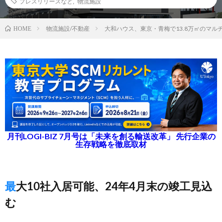
プレスリリースなど
,
物流施設
物流施設/不動産
大和ハウス、東京・青梅で13.8万㎡のマル
HOME
月刊LOGI-BIZ 7月号は「未来を創る輸送改革」 先行企業の
生存戦略を徹底取材
最大10社入居可能、24年4月末の竣工見込
む