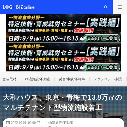
独自取材
物流施設/不動産
災害/事故/不祥事
テクノロジー/製品
大和ハウス、東京・青梅で13.8万㎡の
マルチテナント型物流施設着工
2022.10.01 06:00:07
物流施設/不動産