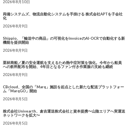
2026年8月10日
両備システムズ、物流自動化システムを手掛ける 株式会社APTを子会社
化
2026年8月9日
Shippio、「輸送中の商品」の可視化をInvoiceのAI-OCRで自動化する新
機能を提供開始
2026年8月9日
栗林商船／夏の安全運航を支えるため熱中症対策を強化。今年から船員
への飲料配布を開始、4年目となるファン付き作業服の支給も継続
2026年8月9日
CBcloud、全国の「Marq」施設を起点とした新たな配送プラットフォー
ム「MarqGO」開始
2026年8月5日
株式会社Univearth、倉吉運送株式会社と資本提携〜山陰エリアへ実運送
ネットワークを拡大〜
2026年8月5日