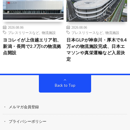
2026.08.06
2026.08.06
プレスリリースなど
,
物流施設
プレスリリースなど
,
物流施設
ヨコレイが上信越エリア初、
日本GLPが神奈川・厚木で8.4
新潟・長岡で2.7万tの物流拠
万㎡の物流施設完成、日本エ
点開設
マソンや真栄運輸など入居決
定
Back to Top
メルマガ会員登録
プライバシーポリシー