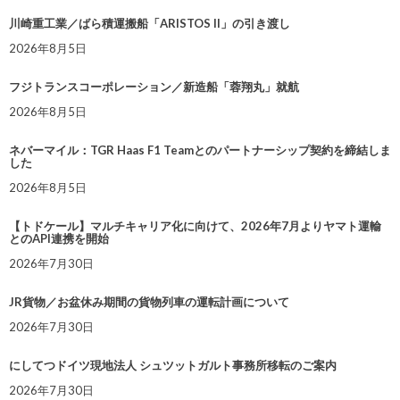
川崎重工業／ばら積運搬船「ARISTOS II」の引き渡し
2026年8月5日
フジトランスコーポレーション／新造船「蓉翔丸」就航
2026年8月5日
ネバーマイル：TGR Haas F1 Teamとのパートナーシップ契約を締結しま
した
2026年8月5日
【トドケール】マルチキャリア化に向けて、2026年7月よりヤマト運輸
とのAPI連携を開始
2026年7月30日
JR貨物／お盆休み期間の貨物列車の運転計画について
2026年7月30日
にしてつドイツ現地法人 シュツットガルト事務所移転のご案内
2026年7月30日