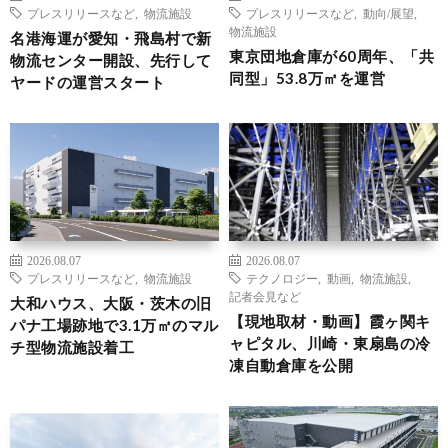
プレスリリースなど
,
物流施設
プレスリリースなど
,
動向/展望
,
物流施設
名港海運が愛知・飛島村で新
東京団地倉庫が60周年、「共
物流センター開設、先行して
同型」53.8万㎡を運営
ヤードの運営スタート
2026.08.07
2026.08.07
プレスリリースなど
,
物流施設
テクノロジー
,
動画
,
物流施設
,
記者会見など
大和ハウス、大阪・茨木の旧
【現地取材・動画】霞ヶ関キ
パナ工場跡地で3.1万㎡のマル
ャピタル、川崎・東扇島の冷
チ型物流施設着工
凍自動倉庫を公開