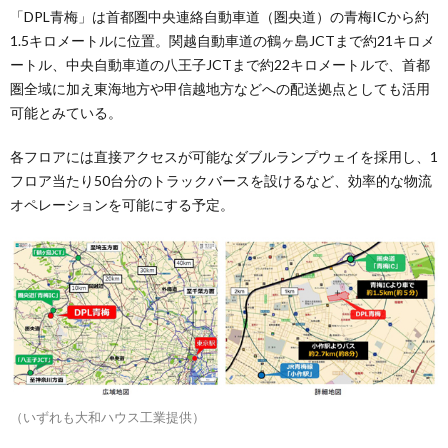
「DPL青梅」は首都圏中央連絡自動車道（圏央道）の青梅ICから約
1.5キロメートルに位置。関越自動車道の鶴ヶ島JCTまで約21キロメ
ートル、中央自動車道の八王子JCTまで約22キロメートルで、首都
圏全域に加え東海地方や甲信越地方などへの配送拠点としても活用
可能とみている。
各フロアには直接アクセスが可能なダブルランプウェイを採用し、1
フロア当たり50台分のトラックバースを設けるなど、効率的な物流
オペレーションを可能にする予定。
（いずれも大和ハウス工業提供）