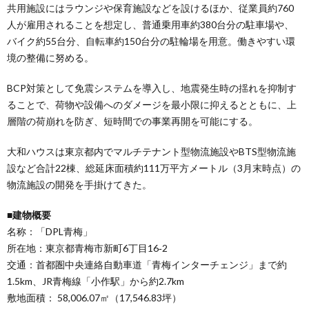
共用施設にはラウンジや保育施設などを設けるほか、従業員約760
人が雇用されることを想定し、普通乗用車約380台分の駐車場や、
バイク約55台分、自転車約150台分の駐輪場を用意。働きやすい環
境の整備に努める。
BCP対策として免震システムを導入し、地震発生時の揺れを抑制す
ることで、荷物や設備へのダメージを最小限に抑えるとともに、上
層階の荷崩れを防ぎ、短時間での事業再開を可能にする。
大和ハウスは東京都内でマルチテナント型物流施設やBTS型物流施
設など合計22棟、総延床面積約111万平方メートル（3月末時点）の
物流施設の開発を手掛けてきた。
■建物概要
名称：「DPL青梅」
所在地：東京都青梅市新町6丁目16‐2
交通：首都圏中央連絡自動車道「青梅インターチェンジ」まで約
1.5km、JR青梅線「小作駅」から約2.7km
敷地面積： 58,006.07㎡（17,546.83坪）