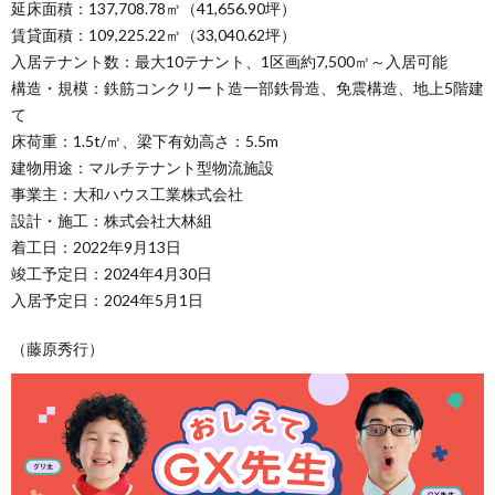
延床面積：137,708.78㎡（41,656.90坪）
賃貸面積：109,225.22㎡（33,040.62坪）
入居テナント数：最大10テナント、1区画約7,500㎡～入居可能
構造・規模：鉄筋コンクリート造一部鉄骨造、免震構造、地上5階建
て
床荷重：1.5t/㎡、梁下有効高さ：5.5m
建物用途：マルチテナント型物流施設
事業主：大和ハウス工業株式会社
設計・施工：株式会社大林組
着工日：2022年9月13日
竣工予定日：2024年4月30日
入居予定日：2024年5月1日
（藤原秀行）