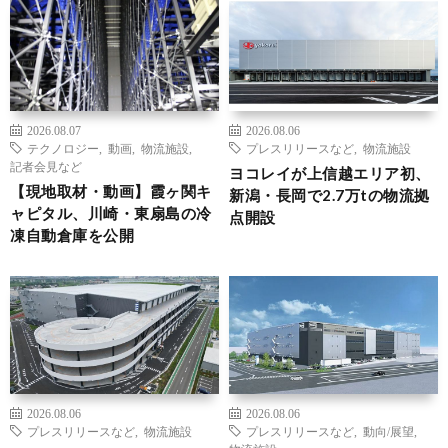
2026.08.07
2026.08.06
テクノロジー
,
動画
,
物流施設
,
プレスリリースなど
,
物流施設
記者会見など
ヨコレイが上信越エリア初、
【現地取材・動画】霞ヶ関キ
新潟・長岡で2.7万tの物流拠
ャピタル、川崎・東扇島の冷
点開設
凍自動倉庫を公開
2026.08.06
2026.08.06
プレスリリースなど
,
物流施設
プレスリリースなど
,
動向/展望
,