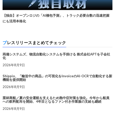
【独自】オープンロジの「AI梱包予測」、トラック必要台数の迅速把握
にも活用本格化
プレスリリースまとめてチェック
両備システムズ、物流自動化システムを手掛ける 株式会社APTを子会社
化
2026年8月9日
Shippio、「輸送中の商品」の可視化をInvoiceのAI-OCRで自動化する新
機能を提供開始
2026年8月9日
栗林商船／夏の安全運航を支えるため熱中症対策を強化。今年から船員
への飲料配布を開始、4年目となるファン付き作業服の支給も継続
2026年8月9日