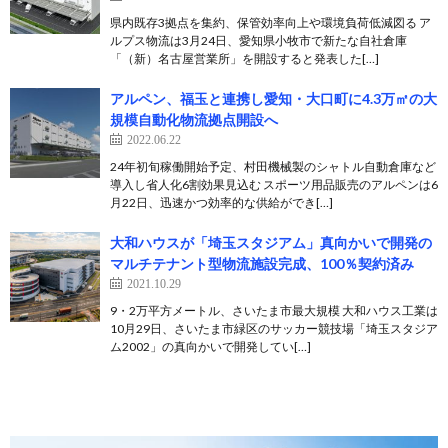
県内既存3拠点を集約、保管効率向上や環境負荷低減図る ア
ルプス物流は3月24日、愛知県小牧市で新たな自社倉庫
「（新）名古屋営業所」を開設すると発表した[…]
アルペン、福玉と連携し愛知・大口町に4.3万㎡の大
規模自動化物流拠点開設へ
2022.06.22
24年初旬稼働開始予定、村田機械製のシャトル自動倉庫など
導入し省人化6割効果見込む スポーツ用品販売のアルペンは6
月22日、迅速かつ効率的な供給ができ[…]
大和ハウスが「埼玉スタジアム」真向かいで開発の
マルチテナント型物流施設完成、100％契約済み
2021.10.29
9・2万平方メートル、さいたま市最大規模 大和ハウス工業は
10月29日、さいたま市緑区のサッカー競技場「埼玉スタジア
ム2002」の真向かいで開発してい[…]