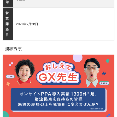
備
営
業
開
2022年9月28日
始
日
（藤原秀行）