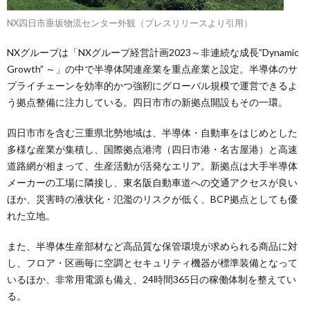
NX四日市垂坂物流センター外観（プレスリリースより引用）
NXグループは「NXグループ経営計画2023～非連続な成長”Dynamic
Growth” ～」の中で半導体関連産業を重点産業と設定。半導体のサ
プライチェーンを効率的かつ強靭にグローバル規模で運営できるよ
う拠点整備に注力している。四日市市の新拠点開設もその一環。
四日市市を含む三重県北勢地域は、半導体・自動車をはじめとした
多様な産業が集積し、国際拠点港湾（四日市港・名古屋港）と高速
道路網が相まって、生産活動が活発なエリア。新拠点は大手半導体
メーカーの工場に隣接し、東名阪自動車道への交通アクセスが良い
ほか、災害時の液状化・氾濫のリスクが低く、BCP拠点としても優
れた立地。
また、半導体生産部材など高品質な保管環境が求められる商品に対
し、フロア・区画毎に空調とセキュリティ機器が標準装備となって
いるほか、非常用電源も備え、24時間365日の稼働体制を整えてい
る。