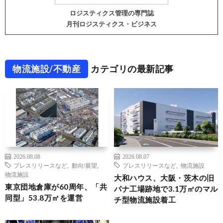
ロジスティクス管理の専門誌
月刊ロジスティクス・ビジネス
物流施設/不動産
カテゴリの最新記事
2026.08.08
2026.08.07
プレスリリースなど
,
動向/展望
,
プレスリリースなど
,
物流施設
物流施設
大和ハウス、大阪・茨木の旧
東京団地倉庫が60周年、「共
パナ工場跡地で3.1万㎡のマル
同型」53.8万㎡を運営
チ型物流施設着工