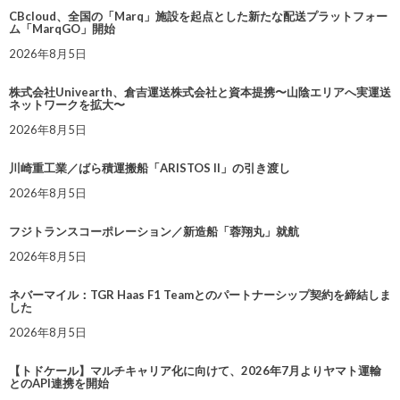
CBcloud、全国の「Marq」施設を起点とした新たな配送プラットフォー
ム「MarqGO」開始
2026年8月5日
株式会社Univearth、倉吉運送株式会社と資本提携〜山陰エリアへ実運送
ネットワークを拡大〜
2026年8月5日
川崎重工業／ばら積運搬船「ARISTOS II」の引き渡し
2026年8月5日
フジトランスコーポレーション／新造船「蓉翔丸」就航
2026年8月5日
ネバーマイル：TGR Haas F1 Teamとのパートナーシップ契約を締結しま
した
2026年8月5日
【トドケール】マルチキャリア化に向けて、2026年7月よりヤマト運輸
とのAPI連携を開始