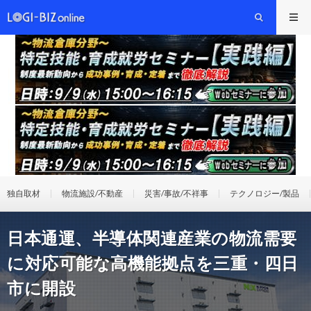
独自取材
物流施設/不動産
災害/事故/不祥事
テクノロジー/製品
日本通運、半導体関連産業の物流需要
に対応可能な高機能拠点を三重・四日
市に開設