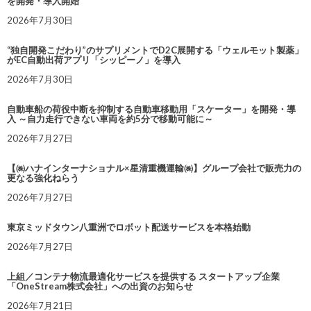
を開発・導入開始
2026年7月30日
“独自開発こだわり”のサプリメントでD2C展開する「ウェルモット製薬」
がEC自動出荷アプリ「シッピーノ」を導入
2026年7月30日
自動車船の荷役中断を抑制する自動車移動用「スケーター」を開発・導
入 ～自力走行できない車両を約5分で移動可能に～
2026年7月27日
【㈱ハナインターナショナル×星清重機運輸㈱】グループ会社で販売力の
更なる強化ねらう
2026年7月27日
東京ミッドタウン八重洲でロボット配送サービスを本格始動
2026年7月27日
上組／コンテナ物流最適化サービスを提供する スタートアップ企業
「OneStream株式会社」への出資のお知らせ
2026年7月21日