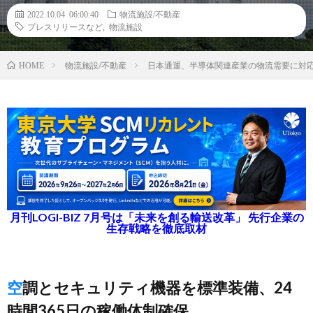
2022.10.04 06:00:40
物流施設/不動産
プレスリリースなど
,
物流施設
物流施設/不動産
日本通運、半導体関連産業の物流需要に対
HOME
月刊LOGI-BIZ 7月号は「未来を創る輸送改革」 先行企業の
生存戦略を徹底取材
空調とセキュリティ機器を標準装備、24
時間365日の稼働体制確保