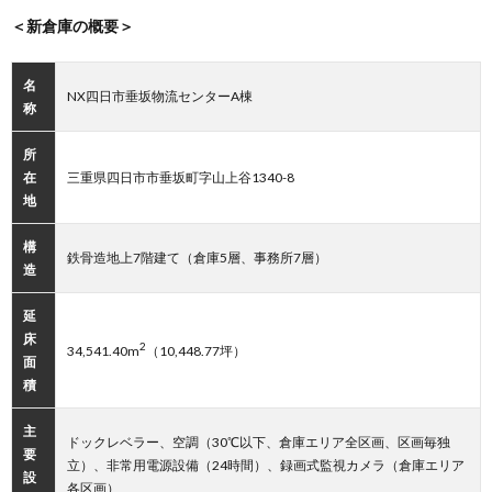
＜新倉庫の概要＞
名
NX四日市垂坂物流センターA棟
称
所
在
三重県四日市市垂坂町字山上谷1340-8
地
構
鉄骨造地上7階建て（倉庫5層、事務所7層）
造
延
床
2
34,541.40m
（10,448.77坪）
面
積
主
ドックレベラー、空調（30℃以下、倉庫エリア全区画、区画毎独
要
立）、非常用電源設備（24時間）、録画式監視カメラ（倉庫エリア
設
各区画）