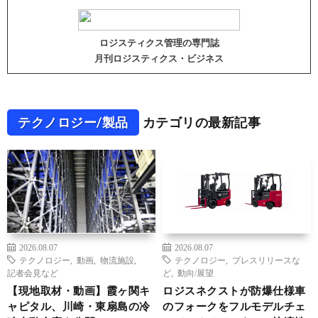
ロジスティクス管理の専門誌
月刊ロジスティクス・ビジネス
テクノロジー/製品
カテゴリの最新記事
2026.08.07
2026.08.07
テクノロジー
,
動画
,
物流施設
,
テクノロジー
,
プレスリリースな
記者会見など
ど
,
動向/展望
【現地取材・動画】霞ヶ関キ
ロジスネクストが防爆仕様車
ャピタル、川崎・東扇島の冷
のフォークをフルモデルチェ