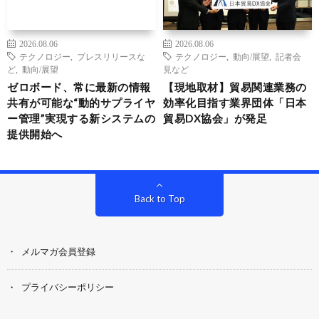
2026.08.06
2026.08.06
テクノロジー
,
プレスリリースな
テクノロジー
,
動向/展望
,
記者会
ど
,
動向/展望
見など
ゼロボード、常に最新の情報
【現地取材】貿易関連業務の
共有が可能な“動的サプライヤ
効率化目指す業界団体「日本
ー管理”実現する新システムの
貿易DX協会」が発足
提供開始へ
Back to Top
メルマガ会員登録
プライバシーポリシー