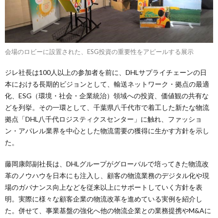
会場のロビーに設置された、ESG投資の重要性をアピールする展示
ジレ社長は100人以上の参加者を前に、DHLサプライチェーンの日
本における長期的ビジョンとして、輸送ネットワーク・拠点の最適
化、ESG（環境・社会・企業統治）領域への投資、価値観の共有な
どを列挙。その一環として、千葉県八千代市で着工した新たな物流
拠点「DHL八千代ロジスティクスセンター」に触れ、ファッショ
ン・アパレル業界を中心とした物流需要の獲得に生かす方針を示し
た。
藤岡康郎副社長は、DHLグループがグローバルで培ってきた物流改
革のノウハウを日本にも注入し、顧客の物流業務のデジタル化や現
場のガバナンス向上などを従来以上にサポートしていく方針を表
明。実際に様々な顧客企業の物流改革を進めている実例を紹介し
た。併せて、事業基盤の強化へ他の物流企業との業務提携やM&Aに