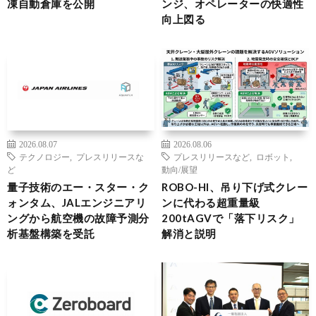
凍自動倉庫を公開
ンジ、オペレーターの快適性
向上図る
2026.08.07
2026.08.06
テクノロジー
,
プレスリリースな
プレスリリースなど
,
ロボット
,
ど
動向/展望
量子技術のエー・スター・ク
ROBO-HI、吊り下げ式クレー
ォンタム、JALエンジニアリ
ンに代わる超重量級
ングから航空機の故障予測分
200tAGVで「落下リスク」
析基盤構築を受託
解消と説明