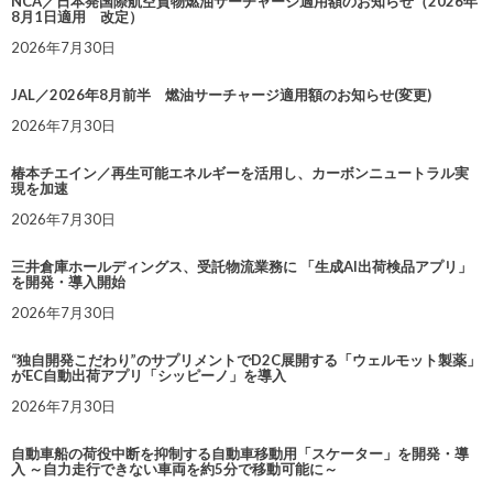
NCA／日本発国際航空貨物燃油サーチャージ適用額のお知らせ（2026年
8月1日適用 改定）
2026年7月30日
JAL／2026年8月前半 燃油サーチャージ適用額のお知らせ(変更)
2026年7月30日
椿本チエイン／再生可能エネルギーを活用し、カーボンニュートラル実
現を加速
2026年7月30日
三井倉庫ホールディングス、受託物流業務に 「生成AI出荷検品アプリ」
を開発・導入開始
2026年7月30日
“独自開発こだわり”のサプリメントでD2C展開する「ウェルモット製薬」
がEC自動出荷アプリ「シッピーノ」を導入
2026年7月30日
自動車船の荷役中断を抑制する自動車移動用「スケーター」を開発・導
入 ～自力走行できない車両を約5分で移動可能に～