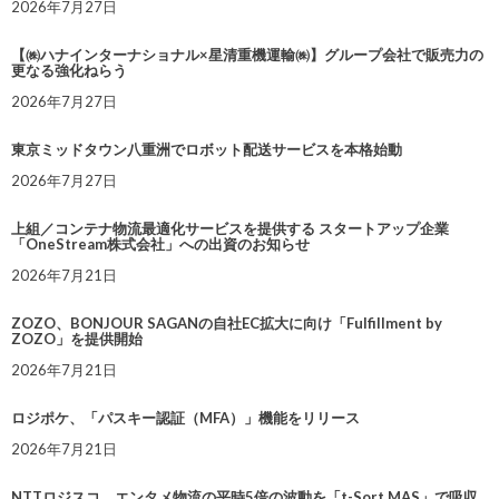
2026年7月27日
【㈱ハナインターナショナル×星清重機運輸㈱】グループ会社で販売力の
更なる強化ねらう
2026年7月27日
東京ミッドタウン八重洲でロボット配送サービスを本格始動
2026年7月27日
上組／コンテナ物流最適化サービスを提供する スタートアップ企業
「OneStream株式会社」への出資のお知らせ
2026年7月21日
ZOZO、BONJOUR SAGANの自社EC拡大に向け「Fulfillment by
ZOZO」を提供開始
2026年7月21日
ロジポケ、「パスキー認証（MFA）」機能をリリース
2026年7月21日
NTTロジスコ、エンタメ物流の平時5倍の波動を「t-Sort MAS」で吸収