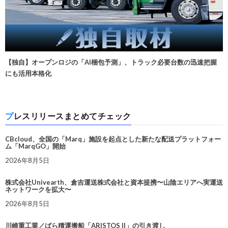
【独自】オープンロジの「AI梱包予測」、トラック必要台数の迅速把握
にも活用本格化
プレスリリースまとめてチェック
CBcloud、全国の「Marq」施設を起点とした新たな配送プラットフォー
ム「MarqGO」開始
2026年8月5日
株式会社Univearth、倉吉運送株式会社と資本提携〜山陰エリアへ実運送
ネットワークを拡大〜
2026年8月5日
川崎重工業／ばら積運搬船「ARISTOS II」の引き渡し