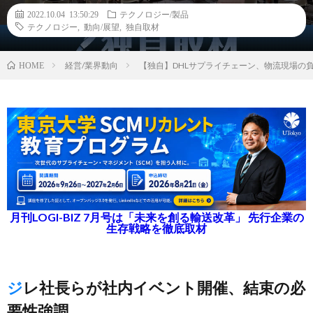
2022.10.04 13:50:29
テクノロジー/製品
テクノロジー
,
動向/展望
,
独自取材
経営/業界動向
【独自】DHLサプライチェーン、物流現場の
HOME
月刊LOGI-BIZ 7月号は「未来を創る輸送改革」 先行企業の
生存戦略を徹底取材
ジレ社長らが社内イベント開催、結束の必
要性強調