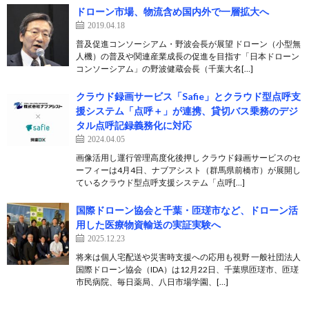
ドローン市場、物流含め国内外で一層拡大へ
2019.04.18
普及促進コンソーシアム・野波会長が展望 ドローン（小型無
人機）の普及や関連産業成長の促進を目指す「日本ドローン
コンソーシアム」の野波健蔵会長（千葉大名[…]
クラウド録画サービス「Safie」とクラウド型点呼支
援システム「点呼＋」が連携、貸切バス乗務のデジ
タル点呼記録義務化に対応
2024.04.05
画像活用し運行管理高度化後押し クラウド録画サービスのセ
ーフィーは4月4日、ナブアシスト（群馬県前橋市）が展開し
ているクラウド型点呼支援システム「点呼[…]
国際ドローン協会と千葉・匝瑳市など、ドローン活
用した医療物資輸送の実証実験へ
2025.12.23
将来は個人宅配送や災害時支援への応用も視野 一般社団法人
国際ドローン協会（IDA）は12月22日、千葉県匝瑳市、匝瑳
市民病院、毎日薬局、八日市場学園、[…]