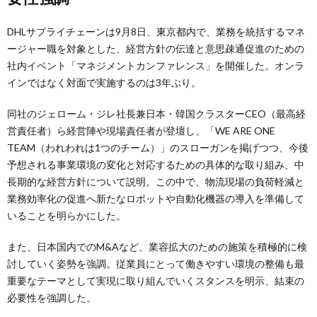
DHLサプライチェーンは9月8日、東京都内で、業務を統括するマネ
ージャー職を対象とした、経営方針の伝達と意思疎通促進のための
社内イベント「マネジメントカンファレンス」を開催した。オンラ
インではなく対面で実施するのは3年ぶり。
同社のジェローム・ジレ社長兼日本・韓国クラスターCEO（最高経
営責任者）ら経営陣や現場責任者が登壇し、「WE ARE ONE
TEAM（われわれは1つのチーム）」のスローガンを掲げつつ、今後
予想される事業環境の変化と対応するための具体的な取り組み、中
長期的な経営方針について説明。この中で、物流現場の負荷軽減と
業務効率化の促進へ新たなロボットや自動化機器の導入を準備して
いることを明らかにした。
また、日本国内でのM&Aなど、業容拡大のための施策を積極的に検
討していく姿勢を強調。従業員にとって働きやすい環境の整備も最
重要なテーマとして実現に取り組んでいくスタンスを明示、結束の
必要性を強調した。