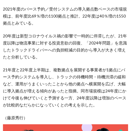
2021年度のバース予約／受付システムの導入拠点数ベースの市場規
模は、前年度比69％増の1100拠点と推計。22年度は40％増の1550
拠点とみている。
20年度は新型コロナウイルス禍の影響で一時的に停滞したが、21年
度以降は物流事業に対する投資意欲の回復、「2024年問題」を意識
したトラックドライバーへの負担軽減の目的から導入が大きく増え
たと分析している。
21年度と22年度上半期は、複数拠点を展開する事業者が1拠点にバ
ース予約システムを導入し、トラックの待機時間・待機渋滞の緩和
など、運用がうまくいったことから他の拠点へ横展開を広げ、大幅
に導入拠点が増える傾向があったと指摘。同市場規模は24年度にか
けて今後も伸びていくと予測する一方、24年度以降は増加のペース
が比較的なだらかになっていくとの考えを示した。
（藤原秀行）