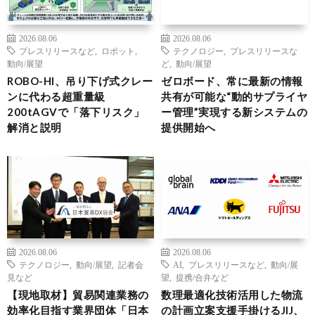
2026.08.06
2026.08.06
プレスリリースなど
,
ロボット
,
テクノロジー
,
プレスリリースな
動向/展望
ど
,
動向/展望
ROBO-HI、吊り下げ式クレー
ゼロボード、常に最新の情報
ンに代わる超重量級
共有が可能な“動的サプライヤ
200tAGVで「落下リスク」
ー管理”実現する新システムの
解消と説明
提供開始へ
2026.08.06
2026.08.06
テクノロジー
,
動向/展望
,
記者会
AI
,
プレスリリースなど
,
動向/展
見など
望
,
提携/合弁など
【現地取材】貿易関連業務の
数理最適化技術活用した物流
効率化目指す業界団体「日本
の計画立案支援手掛けるJIJ、