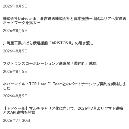
2026年8月5日
株式会社Univearth、倉吉運送株式会社と資本提携〜山陰エリアへ実運送
ネットワークを拡大〜
2026年8月5日
川崎重工業／ばら積運搬船「ARISTOS II」の引き渡し
2026年8月5日
フジトランスコーポレーション／新造船「蓉翔丸」就航
2026年8月5日
ネバーマイル：TGR Haas F1 Teamとのパートナーシップ契約を締結しま
した
2026年8月5日
【トドケール】マルチキャリア化に向けて、2026年7月よりヤマト運輸
とのAPI連携を開始
2026年7月30日