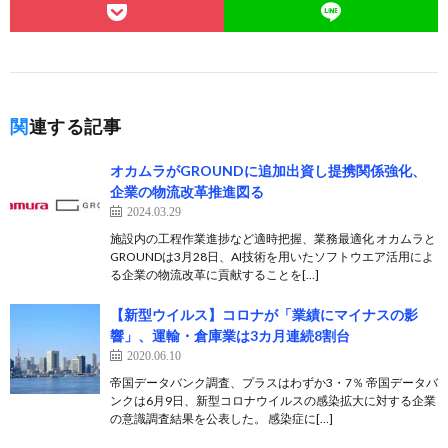
関連する記事
オカムラがGROUNDに追加出資し提携関係強化、
企業の物流改革推進図る
2024.03.29
施設内の工程作業進捗など適時把握、業務最適化 オカムラと
GROUNDは3月28日、AI技術を用いたソフトウエア活用によ
る企業の物流改革に貢献することを[…]
【新型ウイルス】コロナが「業績にマイナスの影
響」、運輸・倉庫業は3カ月連続8割台
2020.06.10
帝国データバンク調査、プラスはわずか3・7％ 帝国データバ
ンクは6月9日、新型コロナウイルスの感染拡大に対する企業
の意識調査結果を公表した。 感染症に[…]