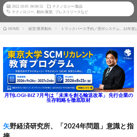
2022.10.05 06:00:52
テクノロジー/製品
テクノロジー
,
動向/展望
,
プレスリリースなど
経営/業界動向
トラックバース予約／受付システム、22年度は
HOME
月刊LOGI-BIZ 7月号は「未来を創る輸送改革」 先行企業の
生存戦略を徹底取材
矢野経済研究所、「2024年問題」意識と指
摘