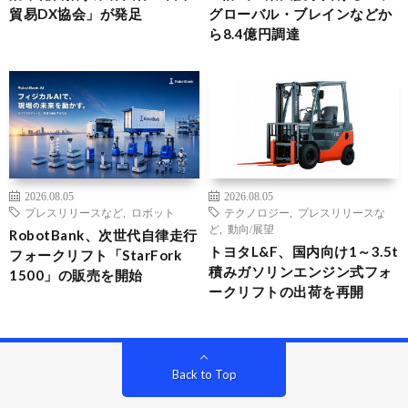
貿易DX協会」が発足
グローバル・ブレインなどか
ら8.4億円調達
2026.08.05
2026.08.05
プレスリリースなど
,
ロボット
テクノロジー
,
プレスリリースな
ど
,
動向/展望
RobotBank、次世代自律走行
トヨタL&F、国内向け1～3.5t
フォークリフト「StarFork
積みガソリンエンジン式フォ
1500」の販売を開始
ークリフトの出荷を再開
Back to Top