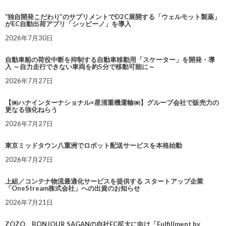
“独自開発こだわり”のサプリメントでD2C展開する「ウェルモット製薬」
がEC自動出荷アプリ「シッピーノ」を導入
2026年7月30日
自動車船の荷役中断を抑制する自動車移動用「スケーター」を開発・導
入 ～自力走行できない車両を約5分で移動可能に～
2026年7月27日
【㈱ハナインターナショナル×星清重機運輸㈱】グループ会社で販売力の
更なる強化ねらう
2026年7月27日
東京ミッドタウン八重洲でロボット配送サービスを本格始動
2026年7月27日
上組／コンテナ物流最適化サービスを提供する スタートアップ企業
「OneStream株式会社」への出資のお知らせ
2026年7月21日
ZOZO、BONJOUR SAGANの自社EC拡大に向け「Fulfillment by