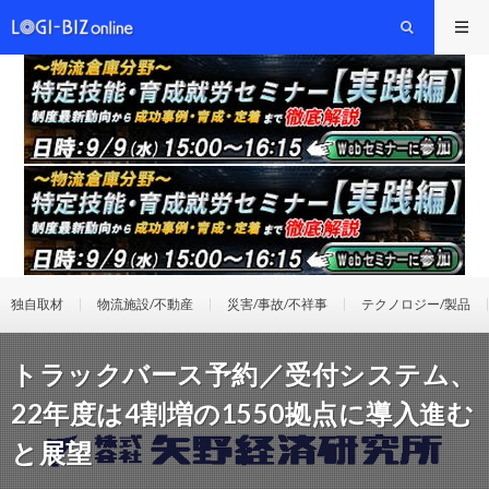
独自取材
物流施設/不動産
災害/事故/不祥事
テクノロジー/製品
トラックバース予約／受付システム、
22年度は4割増の1550拠点に導入進む
と展望