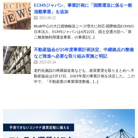
ECMSジャパン、事業計画に「国際運送に係る一般
混載事業」を追加
2021.06.22
BtoB中心の大口貨物輸送ニーズ増大に対応 国際物流ECMSの
日本法人、ECMSジャパンは6月22日、国土交通大臣へ「第
二種貨物利用運送事業」の事業計[…]
不動産協会が25年度事業計画決定、中継拠点の整備
など推進へ必要な取り組み実施と明記
2025.03.24
老朽化施設の再構築促進なども、政策要望を取りまとめへ 不
動産協会は3月17日、2025年度の事業計画を決定した。 この
中で、「不動産業の事業環境整備」[…]