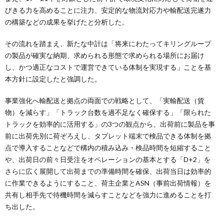
びきる力を高めることに注力、安定的な物流対応力や輸配送完遂力
の構築などの成果を挙げたと分析した。
その流れを踏まえ、新たな中計は「将来にわたってキリングループ
の製品が確実な納期、求められる形態で求められる場所にお届け
し、かつ適正なコストで運営できている体制を実現する」ことを基
本方針に設定したと強調した。
事業強化へ輸配送と拠点の両面での戦略として、「実輸配送（貨
物）を減らす」「トラック台数を過不足なく確保する」「限られた
トラックを効率的に活用する」の3つの観点から、出荷前に製品を事
前に出荷先別に荷ぞろえし、タブレット端末で検品できる体制を拠
点で導入することなどで構内の積み込み・検品時間を短縮すること
や、出荷日の前々日受注をオペレーションの基本とする「D+2」を
さらに広く展開して出荷までの準備時間を確保、出荷当日は効率的
に作業できるようにすること、荷主企業とASN（事前出荷情報）を
共有し相手先で待機時間を減らすことなどを強力に進めることを打
ち出した。