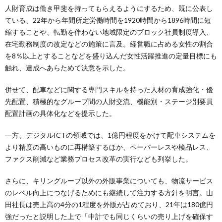
人財育成は働き甲斐を持ってもらえるようにするため、既に公表し
ている、22年から年間所定労働時間を1920時間から1896時間に短
縮することや、転勤を伴わない地域限定のブロック社員制度導入、
在宅勤務制度の改定などの施策に言及。経営職に占める女性の割合
を8％以上とすることなどを盛り込んだ女性活躍推進の定量目標にも
触れ、達成へあらためて決意を示した。
併せて、配車などに関する専門スキルを持った人材の育成強化・優
先配置、積極的なグループ間の人財交流、機能別・ステージ別要員
配置計画の具体化などを提示した。
一方、デジタルICTの領域では、1億円程度をかけて配車システムを
より精度の高いものに再構築するほか、ペーパーレスや検品レス、
ファクス削減など業務プロセス改革の実行なども列挙した。
さらに、キリングループ以外の外販事業についても、物流サービス
のレベル向上につなげるためにも継続して注力する方針を明言。山
田社長は売上高の4分の1程度を外販が占めており、21年は180億円
強だったと説明した上で「中計でも同じくらいの売り上げを確保す