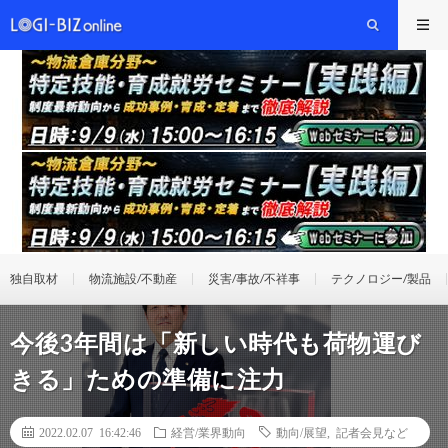
独自取材
物流施設/不動産
災害/事故/不祥事
テクノロジー/製品
今後3年間は「新しい時代も荷物運び
きる」ための準備に注力
2022.02.07 16:42:46
経営/業界動向
動向/展望
,
記者会見など