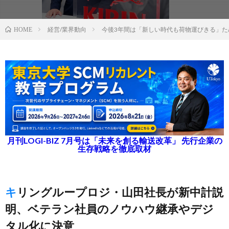
経営/業界動向
今後3年間は「新しい時代も荷物運びきる」た
HOME
月刊LOGI-BIZ 7月号は「未来を創る輸送改革」 先行企業の
生存戦略を徹底取材
キリングループロジ・山田社長が新中計説
明、ベテラン社員のノウハウ継承やデジ
タル化に決意