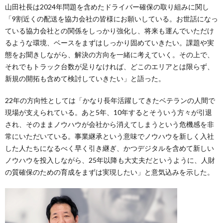
山田社長は2024年問題を含めたドライバー確保の取り組みに関し
「9割近くの配送を協力会社の皆様にお願いしている。お世話になっ
ている協力会社との関係をしっかり強化し、将来も運んでいただけ
るような環境、ベースをまずはしっかり固めていきたい。課題や実
態をお聞きしながら、解決の方向を一緒に考えていく。その上で、
それでもトラック台数が足りなければ、どこのエリアとは限らず、
新規の開拓も含めて検討していきたい」と語った。
22年の方向性としては「かなり長年活躍してきたベテランの人間で
現場が支えられている。あと5年、10年するとそういう方々が引退
され、そのままノウハウが会社から消えてしまうという危機感を非
常にいただいている。事業継承という意味でノウハウを新しく入社
した人たちになるべく早く引き継ぎ、かつデジタルを含めて新しい
ノウハウを投入しながら、25年以降も大丈夫だというように、人財
の質確保のための育成をまずは実現したい」と意気込みを示した。