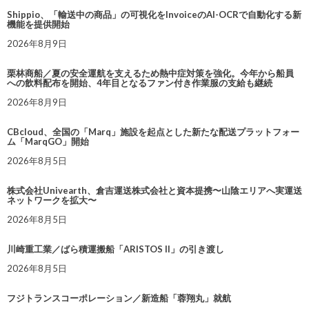
Shippio、「輸送中の商品」の可視化をInvoiceのAI-OCRで自動化する新
機能を提供開始
2026年8月9日
栗林商船／夏の安全運航を支えるため熱中症対策を強化。今年から船員
への飲料配布を開始、4年目となるファン付き作業服の支給も継続
2026年8月9日
CBcloud、全国の「Marq」施設を起点とした新たな配送プラットフォー
ム「MarqGO」開始
2026年8月5日
株式会社Univearth、倉吉運送株式会社と資本提携〜山陰エリアへ実運送
ネットワークを拡大〜
2026年8月5日
川崎重工業／ばら積運搬船「ARISTOS II」の引き渡し
2026年8月5日
フジトランスコーポレーション／新造船「蓉翔丸」就航