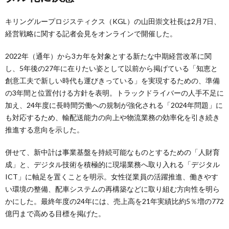
キリングループロジスティクス（KGL）の山田崇文社長は2月7日、
経営戦略に関する記者会見をオンラインで開催した。
2022年（通年）から3カ年を対象とする新たな中期経営改革に関
し、5年後の27年に在りたい姿として以前から掲げている「知恵と
創意工夫で新しい時代も運びきっている」を実現するための、準備
の3年間と位置付ける方針を表明。トラックドライバーの人手不足に
加え、24年度に長時間労働への規制が強化される「2024年問題」に
も対応するため、輸配送能力の向上や物流業務の効率化を引き続き
推進する意向を示した。
併せて、新中計は事業基盤を持続可能なものとするための「人財育
成」と、デジタル技術を積極的に現場業務へ取り入れる「デジタル
ICT」に軸足を置くことを明示。女性従業員の活躍推進、働きやす
い環境の整備、配車システムの再構築などに取り組む方向性を明ら
かにした。最終年度の24年には、売上高を21年実績比約5％増の772
億円まで高める目標を掲げた。