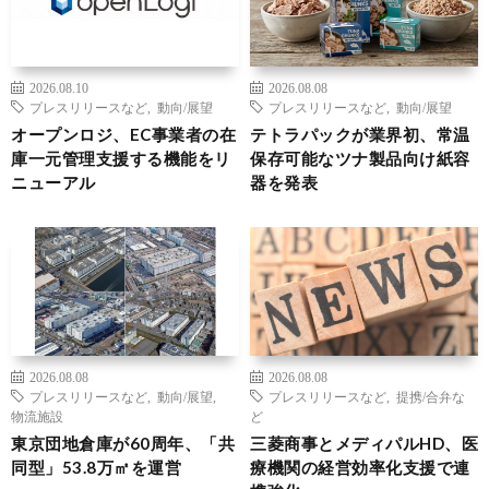
2026.08.10
2026.08.08
プレスリリースなど
,
動向/展望
プレスリリースなど
,
動向/展望
オープンロジ、EC事業者の在
テトラパックが業界初、常温
庫一元管理支援する機能をリ
保存可能なツナ製品向け紙容
ニューアル
器を発表
2026.08.08
2026.08.08
プレスリリースなど
,
動向/展望
,
プレスリリースなど
,
提携/合弁な
物流施設
ど
東京団地倉庫が60周年、「共
三菱商事とメディパルHD、医
同型」53.8万㎡を運営
療機関の経営効率化支援で連