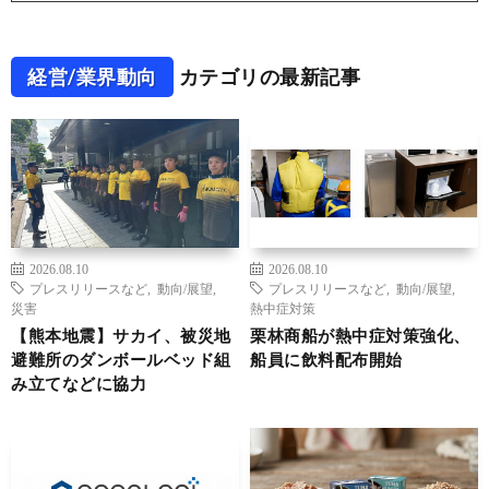
経営/業界動向
カテゴリの最新記事
2026.08.10
2026.08.10
プレスリリースなど
,
動向/展望
,
プレスリリースなど
,
動向/展望
,
災害
熱中症対策
【熊本地震】サカイ、被災地
栗林商船が熱中症対策強化、
避難所のダンボールベッド組
船員に飲料配布開始
み立てなどに協力