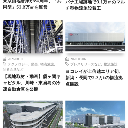
東京団地倉庫が60周年、「共
パナ工場跡地で3.1万㎡のマル
同型」53.8万㎡を運営
チ型物流施設着工
2026.08.07
2026.08.06
テクノロジー
,
動画
,
物流施設
,
プレスリリースなど
,
物流施設
記者会見など
ヨコレイが上信越エリア初、
【現地取材・動画】霞ヶ関キ
新潟・長岡で2.7万tの物流拠
ャピタル、川崎・東扇島の冷
点開設
凍自動倉庫を公開