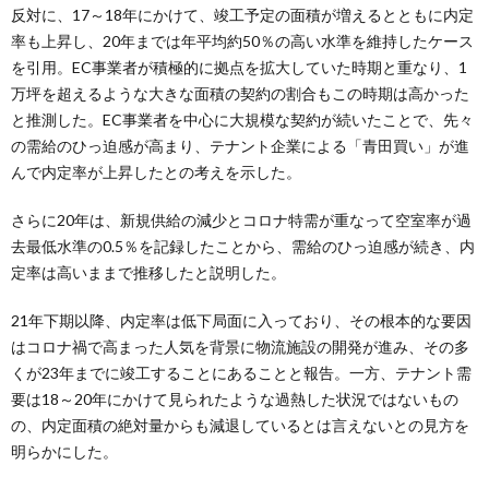
反対に、17～18年にかけて、竣工予定の面積が増えるとともに内定
率も上昇し、20年までは年平均約50％の高い水準を維持したケース
を引用。EC事業者が積極的に拠点を拡大していた時期と重なり、1
万坪を超えるような大きな面積の契約の割合もこの時期は高かった
と推測した。EC事業者を中心に大規模な契約が続いたことで、先々
の需給のひっ迫感が高まり、テナント企業による「青田買い」が進
んで内定率が上昇したとの考えを示した。
さらに20年は、新規供給の減少とコロナ特需が重なって空室率が過
去最低水準の0.5％を記録したことから、需給のひっ迫感が続き、内
定率は高いままで推移したと説明した。
21年下期以降、内定率は低下局面に入っており、その根本的な要因
はコロナ禍で高まった人気を背景に物流施設の開発が進み、その多
くが23年までに竣工することにあることと報告。一方、テナント需
要は18～20年にかけて見られたような過熱した状況ではないもの
の、内定面積の絶対量からも減退しているとは言えないとの見方を
明らかにした。