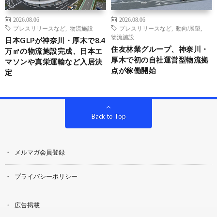
2026.08.06
2026.08.06
プレスリリースなど
,
物流施設
プレスリリースなど
,
動向/展望
,
物流施設
日本GLPが神奈川・厚木で8.4
住友林業グループ、神奈川・
万㎡の物流施設完成、日本エ
厚木で初の自社運営型物流拠
マソンや真栄運輸など入居決
点が稼働開始
定
Back to Top
メルマガ会員登録
プライバシーポリシー
広告掲載