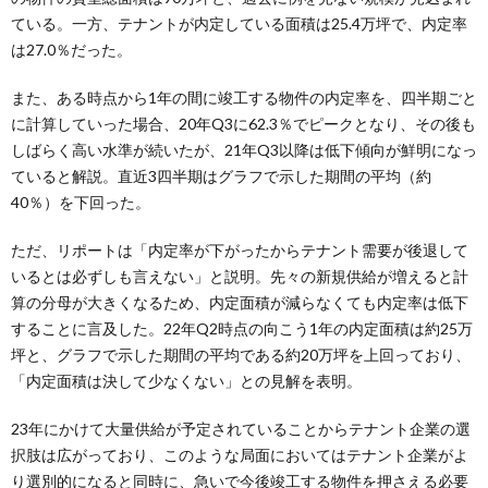
ている。一方、テナントが内定している面積は25.4万坪で、内定率
は27.0％だった。
また、ある時点から1年の間に竣工する物件の内定率を、四半期ごと
に計算していった場合、20年Q3に62.3％でピークとなり、その後も
しばらく高い水準が続いたが、21年Q3以降は低下傾向が鮮明になっ
ていると解説。直近3四半期はグラフで示した期間の平均（約
40％）を下回った。
ただ、リポートは「内定率が下がったからテナント需要が後退して
いるとは必ずしも言えない」と説明。先々の新規供給が増えると計
算の分母が大きくなるため、内定面積が減らなくても内定率は低下
することに言及した。22年Q2時点の向こう1年の内定面積は約25万
坪と、グラフで示した期間の平均である約20万坪を上回っており、
「内定面積は決して少なくない」との見解を表明。
23年にかけて大量供給が予定されていることからテナント企業の選
択肢は広がっており、このような局面においてはテナント企業がよ
り選別的になると同時に、急いで今後竣工する物件を押さえる必要