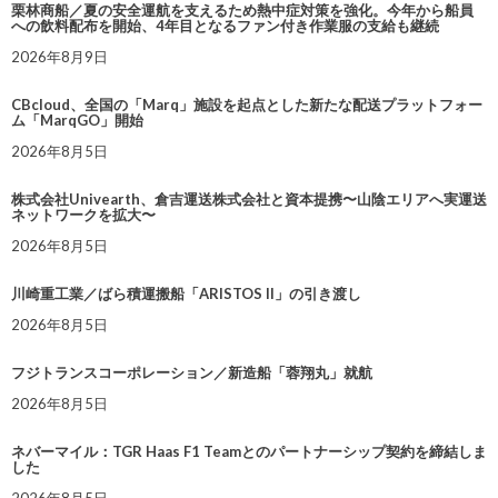
栗林商船／夏の安全運航を支えるため熱中症対策を強化。今年から船員
への飲料配布を開始、4年目となるファン付き作業服の支給も継続
2026年8月9日
CBcloud、全国の「Marq」施設を起点とした新たな配送プラットフォー
ム「MarqGO」開始
2026年8月5日
株式会社Univearth、倉吉運送株式会社と資本提携〜山陰エリアへ実運送
ネットワークを拡大〜
2026年8月5日
川崎重工業／ばら積運搬船「ARISTOS II」の引き渡し
2026年8月5日
フジトランスコーポレーション／新造船「蓉翔丸」就航
2026年8月5日
ネバーマイル：TGR Haas F1 Teamとのパートナーシップ契約を締結しま
した