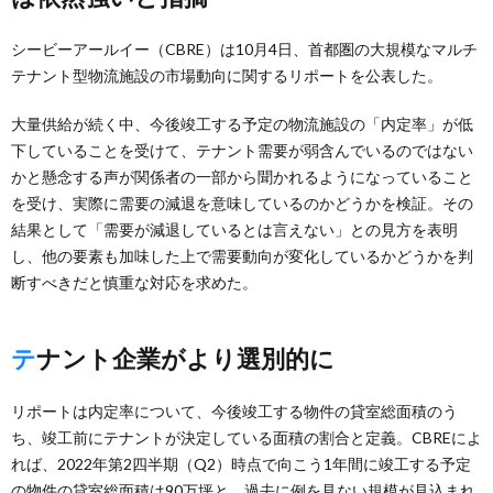
シービーアールイー（CBRE）は10月4日、首都圏の大規模なマルチ
テナント型物流施設の市場動向に関するリポートを公表した。
大量供給が続く中、今後竣工する予定の物流施設の「内定率」が低
下していることを受けて、テナント需要が弱含んでいるのではない
かと懸念する声が関係者の一部から聞かれるようになっていること
を受け、実際に需要の減退を意味しているのかどうかを検証。その
結果として「需要が減退しているとは言えない」との見方を表明
し、他の要素も加味した上で需要動向が変化しているかどうかを判
断すべきだと慎重な対応を求めた。
テナント企業がより選別的に
リポートは内定率について、今後竣工する物件の貸室総面積のう
ち、竣工前にテナントが決定している面積の割合と定義。CBREによ
れば、2022年第2四半期（Q2）時点で向こう1年間に竣工する予定
の物件の貸室総面積は90万坪と、過去に例を見ない規模が見込まれ