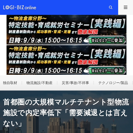
独自取材
物流施設/不動産
災害/事故/不祥事
テクノロジー/製品
首都圏の大規模マルチテナント型物流
施設で内定率低下「需要減退とは言え
ない」