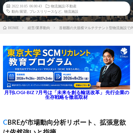
2022.10.05 06:00:43
物流施設/不動産
動向/展望
,
プレスリリースなど
,
物流施設
経営/業界動向
首都圏の大規模マルチテナント型物流施設で
HOME
月刊LOGI-BIZ 7月号は「未来を創る輸送改革」 先行企業の
生存戦略を徹底取材
CBREが市場動向分析リポート、拡張意欲
は依然強いと指摘