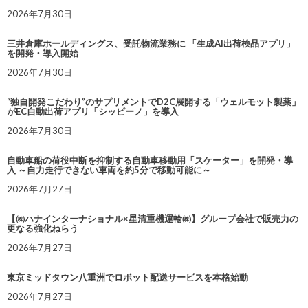
2026年7月30日
三井倉庫ホールディングス、受託物流業務に 「生成AI出荷検品アプリ」
を開発・導入開始
2026年7月30日
“独自開発こだわり”のサプリメントでD2C展開する「ウェルモット製薬」
がEC自動出荷アプリ「シッピーノ」を導入
2026年7月30日
自動車船の荷役中断を抑制する自動車移動用「スケーター」を開発・導
入 ～自力走行できない車両を約5分で移動可能に～
2026年7月27日
【㈱ハナインターナショナル×星清重機運輸㈱】グループ会社で販売力の
更なる強化ねらう
2026年7月27日
東京ミッドタウン八重洲でロボット配送サービスを本格始動
2026年7月27日