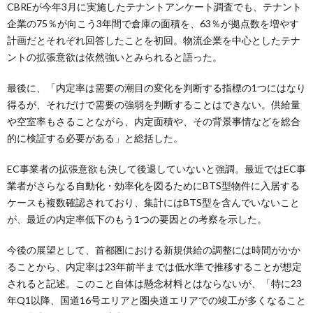
CBREが今年3月に実施したテナントアンケート調査でも、テナント
企業の75％が向こう3年間で倉庫の面積を、63％が拠点数を増やす
計画だとそれぞれ回答したことを初回。物流企業を中心としたテナ
ントの拡張意欲は依然強いとみられると語った。
最後に、「内定率は需要の潮目の変化を判断する指標の1つにはなり
得るが、それだけで需要の強弱を判断することはできない。供給量
や空室率もさることながら、内定面積や、その背景事情などを総合
的に検証する必要がある」と総括した。
EC事業者の拡張意欲も決して後退していないと強調。最近ではEC事
業者がさらなる自動化・効率化を図るためにBTS型物件に入居する
ケースも複数確認されており、集計にはBTS型を含んでいないこと
が、最近の内定率低下のもう1つの要因との考察を示した。
今後の展望として、首都圏における新規供給の調整には時間がかか
ることから、内定率は23年前半までは低水準で推移することが想定
されると記述。このこと自体は懸念材料とはならないが、「特に23
年Q1以降、国道16号エリアと圏央道エリアでの竣工が多くなること