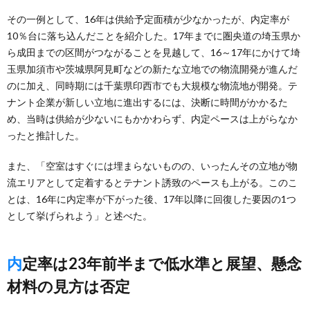
その一例として、16年は供給予定面積が少なかったが、内定率が
10％台に落ち込んだことを紹介した。17年までに圏央道の埼玉県か
ら成田までの区間がつながることを見越して、16～17年にかけて埼
玉県加須市や茨城県阿見町などの新たな立地での物流開発が進んだ
のに加え、同時期には千葉県印西市でも大規模な物流地が開発。テ
ナント企業が新しい立地に進出するには、決断に時間がかかるた
め、当時は供給が少ないにもかかわらず、内定ペースは上がらなか
ったと推計した。
また、「空室はすぐには埋まらないものの、いったんその立地が物
流エリアとして定着するとテナント誘致のペースも上がる。このこ
とは、16年に内定率が下がった後、17年以降に回復した要因の1つ
として挙げられよう」と述べた。
内定率は23年前半まで低水準と展望、懸念
材料の見方は否定