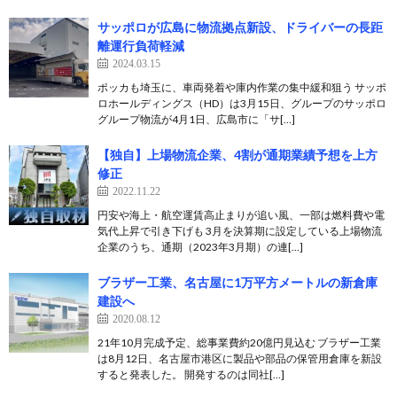
サッポロが広島に物流拠点新設、ドライバーの長距
離運行負荷軽減
2024.03.15
ポッカも埼玉に、車両発着や庫内作業の集中緩和狙う サッポ
ロホールディングス（HD）は3月15日、グループのサッポロ
グループ物流が4月1日、広島市に「サ[…]
【独自】上場物流企業、4割が通期業績予想を上方
修正
2022.11.22
円安や海上・航空運賃高止まりが追い風、一部は燃料費や電
気代上昇で引き下げも 3月を決算期に設定している上場物流
企業のうち、通期（2023年3月期）の連[…]
ブラザー工業、名古屋に1万平方メートルの新倉庫
建設へ
2020.08.12
21年10月完成予定、総事業費約20億円見込む ブラザー工業
は8月12日、名古屋市港区に製品や部品の保管用倉庫を新設
すると発表した。 開発するのは同社[…]