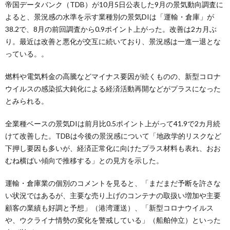
帝国データバンク（TDB）が10月5日公表した9月の景気動向調査に
よると、景況感の水準を示す業種別の景気DIは「運輸・倉庫」が
38.2で、8月の前回調査から0.9ポイント上がった。改善は2カ月ぶ
り。最近は改善と悪化が交互に続いており、景況感は一進一退とな
っている。。
燃料や電気料金の高騰などマイナス要因が続くものの、新型コロナ
ウイルスの感染拡大鈍化による経済活動再開などがプラスになった
とみられる。
全業種ベースの景気DIは前月比0.5ポイント上がって41.9で2カ月続
けて改善した。TDBは今後の景況感について「地政学的リスクなど
下押し要因も多いが、経済正常化に向けたプラス材料も表れ、おお
むね横ばい傾向で推移する」との見方を示した。
運輸・倉庫業の個別のコメントを見ると、「まだまだ予断を許さな
い状況ではあるが、主要な売り上げのコンテナの取扱い増加や主要
顧客の業績も好調と予想」（港湾運送）、「新型コロナウイルス
や、ウクライナ情勢の変化を警戒している」（船舶仲立）といった