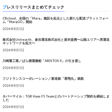
プレスリリースまとめてチェック
CBcloud、全国の「Marq」施設を起点とした新たな配送プラットフォー
ム「MarqGO」開始
2026年8月5日
株式会社Univearth、倉吉運送株式会社と資本提携〜山陰エリアへ実運送
ネットワークを拡大〜
2026年8月5日
川崎重工業／ばら積運搬船「ARISTOS II」の引き渡し
2026年8月5日
フジトランスコーポレーション／新造船「蓉翔丸」就航
2026年8月5日
ネバーマイル：TGR Haas F1 Teamとのパートナーシップ契約を締結しま
した
2026年8月5日