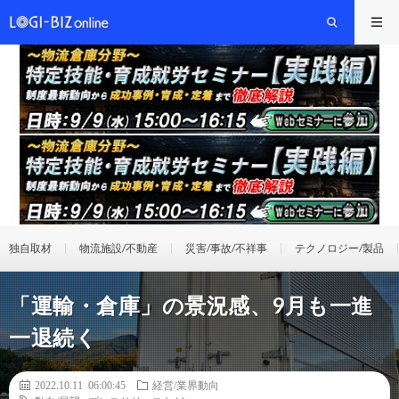
独自取材
物流施設/不動産
災害/事故/不祥事
テクノロジー/製品
「運輸・倉庫」の景況感、9月も一進
一退続く
2022.10.11 06:00:45
経営/業界動向