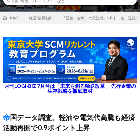
動向/展望
,
プレスリリースなど
経営/業界動向
「運輸・倉庫」の景況感、9月も一進一退続く
HOME
月刊LOGI-BIZ 7月号は「未来を創る輸送改革」 先行企業の
生存戦略を徹底取材
帝国データ調査、軽油や電気代高騰も経済
活動再開で0.9ポイント上昇