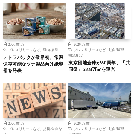
2026.08.08
2026.08.08
プレスリリースなど
,
動向/展望
プレスリリースなど
,
動向/展望
,
物流施設
テトラパックが業界初、常温
東京団地倉庫が60周年、「共
保存可能なツナ製品向け紙容
同型」53.8万㎡を運営
器を発表
2026.08.08
2026.08.08
プレスリリースなど
,
提携/合弁な
プレスリリースなど
,
動向/展望
,