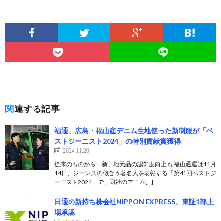
関連する記事
福通、広島・福山産デニム生地使った新制服が「ベ
ストジーニスト2024」の特別貢献賞獲得
2024.11.20
従来のものから一新、地元品の認知度向上も 福山通運は11月
14日、ジーンズの似合う著名人を表彰する「第41回ベストジ
ーニスト2024」で、同社のデニム[…]
日通の新持ち株会社NIPPON EXPRESS、東証1部上
場承認