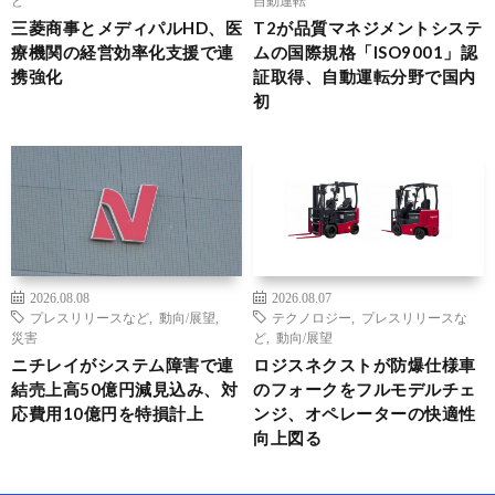
ど
自動運転
三菱商事とメディパルHD、医
T2が品質マネジメントシステ
療機関の経営効率化支援で連
ムの国際規格「ISO9001」認
携強化
証取得、自動運転分野で国内
初
2026.08.08
2026.08.07
プレスリリースなど
,
動向/展望
,
テクノロジー
,
プレスリリースな
災害
ど
,
動向/展望
ニチレイがシステム障害で連
ロジスネクストが防爆仕様車
結売上高50億円減見込み、対
のフォークをフルモデルチェ
応費用10億円を特損計上
ンジ、オペレーターの快適性
向上図る