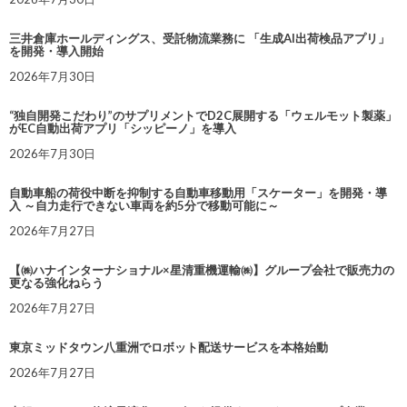
三井倉庫ホールディングス、受託物流業務に 「生成AI出荷検品アプリ」
を開発・導入開始
2026年7月30日
“独自開発こだわり”のサプリメントでD2C展開する「ウェルモット製薬」
がEC自動出荷アプリ「シッピーノ」を導入
2026年7月30日
自動車船の荷役中断を抑制する自動車移動用「スケーター」を開発・導
入 ～自力走行できない車両を約5分で移動可能に～
2026年7月27日
【㈱ハナインターナショナル×星清重機運輸㈱】グループ会社で販売力の
更なる強化ねらう
2026年7月27日
東京ミッドタウン八重洲でロボット配送サービスを本格始動
2026年7月27日