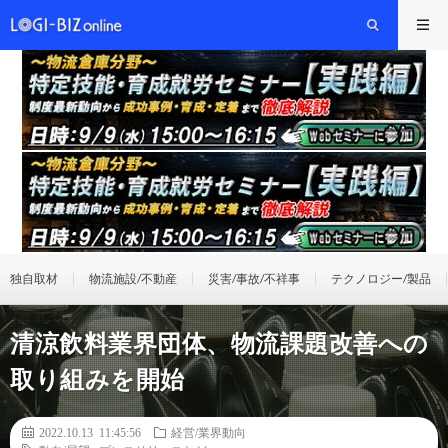
独自取材
物流施設/不動産
災害/事故/不祥事
テクノロジー/製品
清涼飲料業界団体、物流課題改善への
取り組みを開始
2022.10.13 11:45:56
経営/業界動向