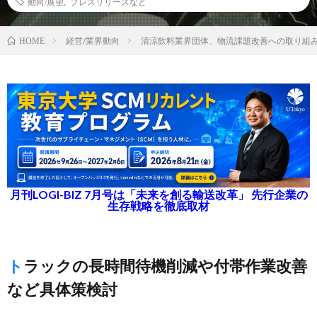
動向/展望
,
プレスリリースなど
経営/業界動向
清涼飲料業界団体、物流課題改善への取り組
HOME
月刊LOGI-BIZ 7月号は「未来を創る輸送改革」 先行企業の
生存戦略を徹底取材
トラックの長時間待機削減や付帯作業改善
など具体策検討