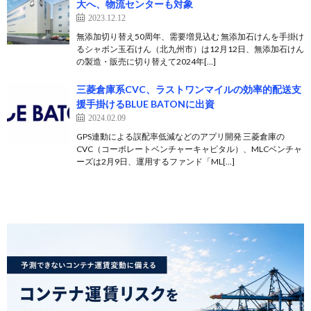
大へ、物流センターも対象
2023.12.12
無添加切り替え50周年、需要増見込む 無添加石けんを手掛け
るシャボン玉石けん（北九州市）は12月12日、無添加石けん
の製造・販売に切り替えて2024年[…]
三菱倉庫系CVC、ラストワンマイルの効率的配送支
援手掛けるBLUE BATONに出資
2024.02.09
GPS連動による誤配率低減などのアプリ開発 三菱倉庫の
CVC（コーポレートベンチャーキャピタル）、MLCベンチャ
ーズは2月9日、運用するファンド「ML[…]