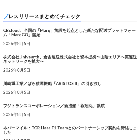
プレスリリースまとめてチェック
CBcloud、全国の「Marq」施設を起点とした新たな配送プラットフォー
ム「MarqGO」開始
2026年8月5日
株式会社Univearth、倉吉運送株式会社と資本提携〜山陰エリアへ実運送
ネットワークを拡大〜
2026年8月5日
川崎重工業／ばら積運搬船「ARISTOS II」の引き渡し
2026年8月5日
フジトランスコーポレーション／新造船「蓉翔丸」就航
2026年8月5日
ネバーマイル：TGR Haas F1 Teamとのパートナーシップ契約を締結しま
した