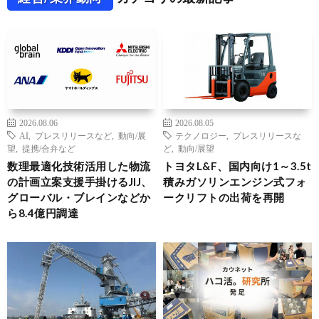
2026.08.06
2026.08.05
AI
,
プレスリリースなど
,
動向/展
テクノロジー
,
プレスリリースな
望
,
提携/合弁など
ど
,
動向/展望
数理最適化技術活用した物流
トヨタL&F、国内向け1～3.5t
の計画立案支援手掛けるJIJ、
積みガソリンエンジン式フォ
グローバル・ブレインなどか
ークリフトの出荷を再開
ら8.4億円調達