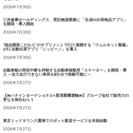
2026年7月30日
三井倉庫ホールディングス、受託物流業務に 「生成AI出荷検品アプリ」
を開発・導入開始
2026年7月30日
“独自開発こだわり”のサプリメントでD2C展開する「ウェルモット製薬」
がEC自動出荷アプリ「シッピーノ」を導入
2026年7月30日
自動車船の荷役中断を抑制する自動車移動用「スケーター」を開発・導
入 ～自力走行できない車両を約5分で移動可能に～
2026年7月27日
【㈱ハナインターナショナル×星清重機運輸㈱】グループ会社で販売力の
更なる強化ねらう
2026年7月27日
東京ミッドタウン八重洲でロボット配送サービスを本格始動
2026年7月27日