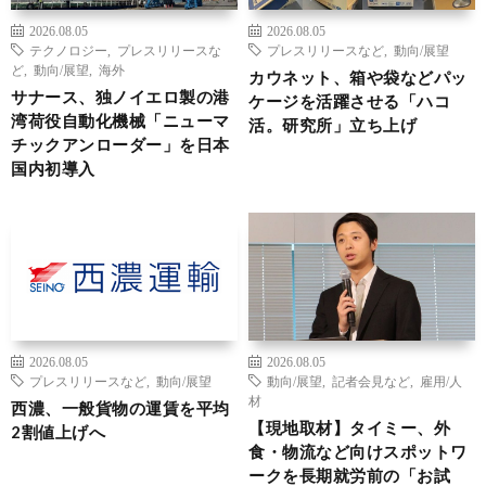
2026.08.05
2026.08.05
テクノロジー
,
プレスリリースな
プレスリリースなど
,
動向/展望
ど
,
動向/展望
,
海外
カウネット、箱や袋などパッ
サナース、独ノイエロ製の港
ケージを活躍させる「ハコ
湾荷役自動化機械「ニューマ
活。研究所」立ち上げ
チックアンローダー」を日本
国内初導入
2026.08.05
2026.08.05
プレスリリースなど
,
動向/展望
動向/展望
,
記者会見など
,
雇用/人
材
西濃、一般貨物の運賃を平均
【現地取材】タイミー、外
2割値上げへ
食・物流など向けスポットワ
ークを長期就労前の「お試