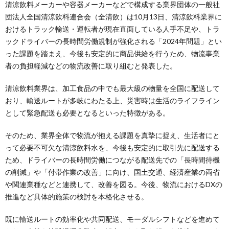
清涼飲料メーカーや容器メーカーなどで構成する業界団体の一般社
団法人全国清涼飲料連合会（全清飲）は10月13日、清涼飲料業界に
おけるトラック輸送・運転者が現在直面している人手不足や、トラ
ックドライバーの長時間労働規制が強化される「2024年問題」とい
った課題を踏まえ、今後も安定的に商品供給を行うため、物流事業
者の負担軽減などの物流改善に取り組むと発表した。
清涼飲料業界は、加工食品の中でも最大級の物量を全国に配送して
おり、輸送ルートが多岐にわたる上、災害時は生活のライフライン
として緊急配送も必要となるといった特徴がある。
そのため、業界全体で物流が抱える課題を真摯に捉え、生活者にと
って必要不可欠な清涼飲料水を、今後も安定的に取引先に配送する
ため、ドライバーの長時間労働につながる配送先での「長時間待機
の削減」や「付帯作業の改善」に向け、国土交通、経済産業の両省
や関連業種などと連携して、改善を図る。今後、物流におけるDXの
推進など具体的施策の検討を本格化させる。
既に輸送ルートの効率化や共同配送、モーダルシフトなどを進めて