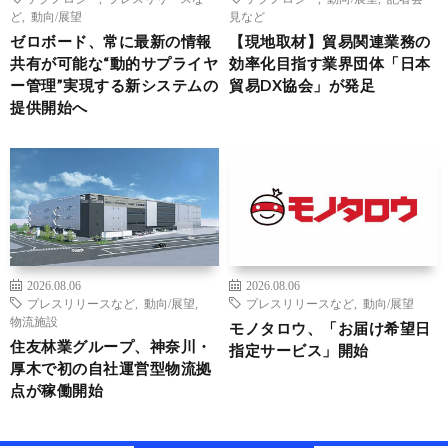
ど
,
動向/展望
見など
ゼロボード、常に最新の情報
【現地取材】貿易関連業務の
共有が可能な“動的サプライヤ
効率化目指す業界団体「日本
ー管理”実現する新システムの
貿易DX協会」が発足
提供開始へ
2026.08.06
2026.08.06
プレスリリースなど
,
動向/展望
,
プレスリリースなど
,
動向/展望
物流施設
モノタロウ、「お届け希望日
住友林業グループ、神奈川・
指定サービス」開始
厚木で初の自社運営型物流拠
点が稼働開始