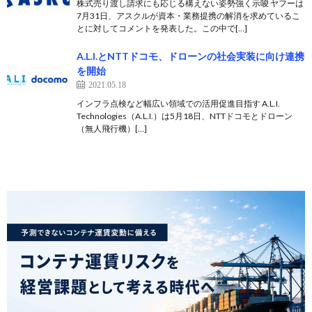
株式売り渡し請求にも応じる構えない姿勢強く示唆 ヤフーは
7月31日、アスクルが資本・業務提携の解消を求めているこ
とに対してコメントを発表した。この中で[…]
A.L.I.とNTTドコモ、ドローンの社会実装に向け連携
を開始
2021.05.18
インフラ点検など幅広い領域での活用促進目指す A.L.I.
Technologies（A.L.I.）は5月18日、NTTドコモとドローン
（無人飛行機）[…]