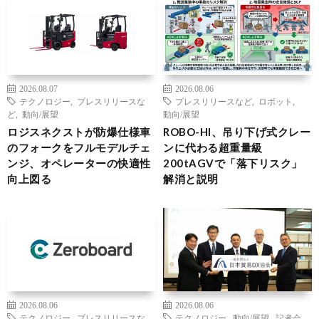
2026.08.07
2026.08.06
テクノロジー
,
プレスリリースな
プレスリリースなど
,
ロボット
,
ど
,
動向/展望
動向/展望
ロジスネクストが防爆仕様車
ROBO-HI、吊り下げ式クレー
のフォークをフルモデルチェ
ンに代わる超重量級
ンジ、オペレーターの快適性
200tAGVで「落下リスク」
向上図る
解消と説明
2026.08.06
2026.08.06
テクノロジー
,
プレスリリースな
テクノロジー
,
動向/展望
,
記者会