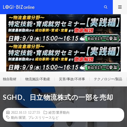
独自取材
物流施設/不動産
災害/事故/不祥事
テクノロジー/製品
SGHD、日立物流株式の一部を売却
2022.10.13 12:27:55
経営/業界動向
動向/展望
,
プレスリリースなど