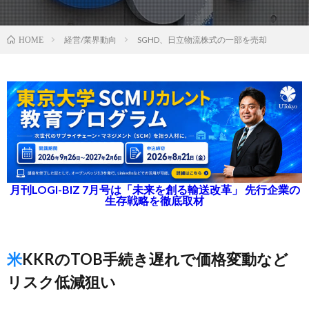
経営/業界動向
SGHD、日立物流株式の一部を売却
HOME
月刊LOGI-BIZ 7月号は「未来を創る輸送改革」 先行企業の
生存戦略を徹底取材
米KKRのTOB手続き遅れで価格変動など
リスク低減狙い