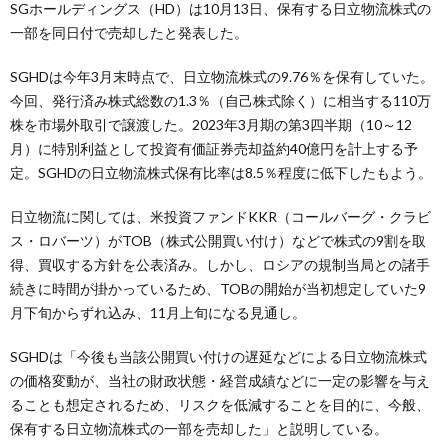
SGホールディングス（HD）は10月13日、保有する日立物流株式の
一部を同日付で売却したと発表した。
SGHDは今年3月末時点で、日立物流株式の9.76％を保有していた。
今回、発行済み株式総数の1.3％（自己株式除く）に相当する110万
株を市場外取引で譲渡した。2023年3月期の第3四半期（10～12
月）に特別利益として投資有価証券売却益約40億円を計上する予
定。SGHDの日立物流株式保有比率は8.5％程度に低下したもよう。
日立物流に関しては、米投資ファンドKKR（コールバーグ・クラビ
ス・ロバーツ）がTOB（株式公開買い付け）などで株式の9割を取
得、買収する方針を公表済み。しかし、ロシアの規制当局との諸手
続きに時間が掛かっているため、TOBの開始が当初想定していた9
月下旬からずれ込み、11月上旬になる見通し。
SGHDは「今後も当該公開買い付けの遅延などによる日立物流株式
の価格変動が、当社の財政状態・経営成績などに一定の影響を与え
ることも想定されるため、リスクを低減することを目的に、今般、
保有する日立物流株式の一部を売却した」と説明している。