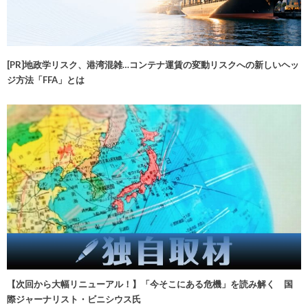
[PR]地政学リスク、港湾混雑…コンテナ運賃の変動リスクへの新しいヘッ
ジ方法「FFA」とは
【次回から大幅リニューアル！】「今そこにある危機」を読み解く 国
際ジャーナリスト・ビニシウス氏