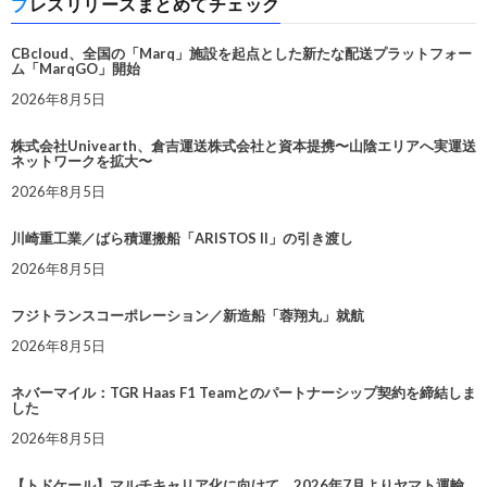
プレスリリースまとめてチェック
CBcloud、全国の「Marq」施設を起点とした新たな配送プラットフォー
ム「MarqGO」開始
2026年8月5日
株式会社Univearth、倉吉運送株式会社と資本提携〜山陰エリアへ実運送
ネットワークを拡大〜
2026年8月5日
川崎重工業／ばら積運搬船「ARISTOS II」の引き渡し
2026年8月5日
フジトランスコーポレーション／新造船「蓉翔丸」就航
2026年8月5日
ネバーマイル：TGR Haas F1 Teamとのパートナーシップ契約を締結しま
した
2026年8月5日
【トドケール】マルチキャリア化に向けて、2026年7月よりヤマト運輸