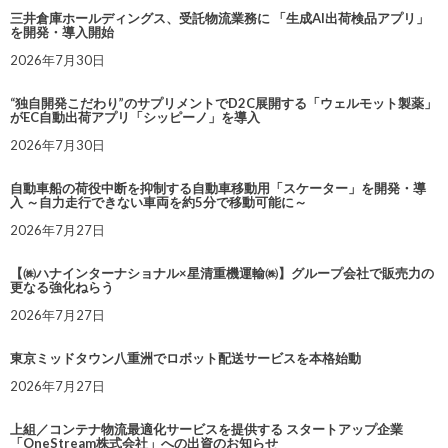
三井倉庫ホールディングス、受託物流業務に 「生成AI出荷検品アプリ」
を開発・導入開始
2026年7月30日
“独自開発こだわり”のサプリメントでD2C展開する「ウェルモット製薬」
がEC自動出荷アプリ「シッピーノ」を導入
2026年7月30日
自動車船の荷役中断を抑制する自動車移動用「スケーター」を開発・導
入 ～自力走行できない車両を約5分で移動可能に～
2026年7月27日
【㈱ハナインターナショナル×星清重機運輸㈱】グループ会社で販売力の
更なる強化ねらう
2026年7月27日
東京ミッドタウン八重洲でロボット配送サービスを本格始動
2026年7月27日
上組／コンテナ物流最適化サービスを提供する スタートアップ企業
「OneStream株式会社」への出資のお知らせ