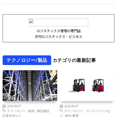
ロジスティクス管理の専門誌
月刊ロジスティクス・ビジネス
テクノロジー/製品
カテゴリの最新記事
2026.08.07
2026.08.07
テクノロジー
,
動画
,
物流施設
,
テクノロジー
,
プレスリリースな
記者会見など
ど
,
動向/展望