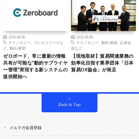
2026.08.06
2026.08.06
テクノロジー
,
プレスリリースな
テクノロジー
,
動向/展望
,
記者会
ど
,
動向/展望
見など
ゼロボード、常に最新の情報
【現地取材】貿易関連業務の
共有が可能な“動的サプライヤ
効率化目指す業界団体「日本
ー管理”実現する新システムの
貿易DX協会」が発足
提供開始へ
Back to Top
メルマガ会員登録