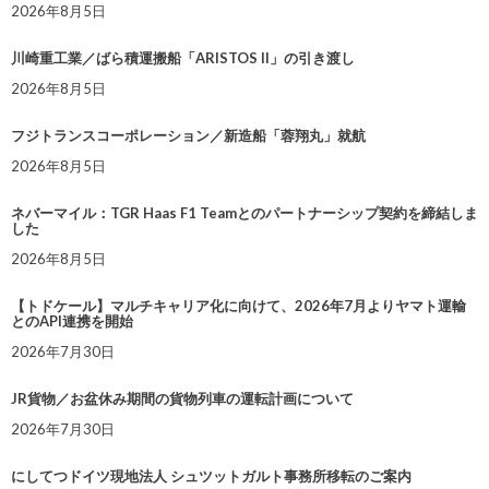
2026年8月5日
川崎重工業／ばら積運搬船「ARISTOS II」の引き渡し
2026年8月5日
フジトランスコーポレーション／新造船「蓉翔丸」就航
2026年8月5日
ネバーマイル：TGR Haas F1 Teamとのパートナーシップ契約を締結しま
した
2026年8月5日
【トドケール】マルチキャリア化に向けて、2026年7月よりヤマト運輸
とのAPI連携を開始
2026年7月30日
JR貨物／お盆休み期間の貨物列車の運転計画について
2026年7月30日
にしてつドイツ現地法人 シュツットガルト事務所移転のご案内