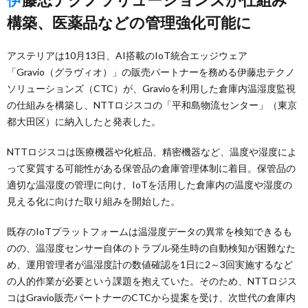
構築、医薬品などの管理強化可能に
アステリアは10月13日、AI搭載のIoT統合エッジウェア
「Gravio（グラヴィオ）」の販売パートナーを務める伊藤忠テクノ
ソリューションズ（CTC）が、Gravioを利用した倉庫内温湿度監視
の仕組みを構築し、NTTロジスコの「平和島物流センター」（東京
都大田区）に納入したと発表した。
NTTロジスコは医療機器や化粧品、精密機器など、温度や湿度によ
って変質する可能性がある保管品の倉庫管理体制に着目。保管品の
適切な温湿度の管理に向け、IoTを活用した倉庫内の温度や湿度の
見える化に向けた取り組みを開始した。
既存のIoTプラットフォームは温湿度データの異常を検知できるも
のの、温湿度センサー自体のトラブル発生時の自動検知が困難なた
め、運用管理者が温湿度計の数値確認を1日に2～3回実施するなど
の人的作業が必要という課題を抱えていた。そのため、NTTロジス
コはGravio販売パートナーのCTCから提案を受け、次世代の倉庫内