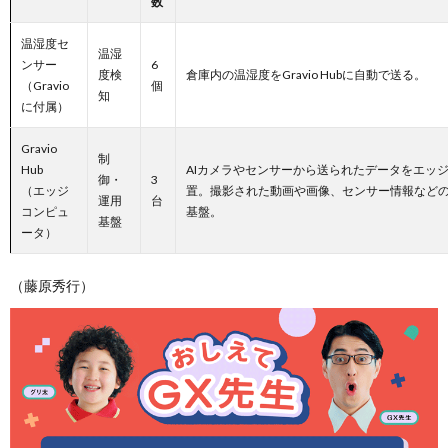
数
温湿度セ
温湿
ンサー
6
度検
倉庫内の温湿度をGravio Hubに自動で送る。
（Gravio
個
知
に付属）
Gravio
制
Hub
AIカメラやセンサーから送られたデータをエッ
御・
3
（エッジ
置。撮影された動画や画像、センサー情報など
運用
台
コンピュ
基盤。
基盤
ータ）
（藤原秀行）