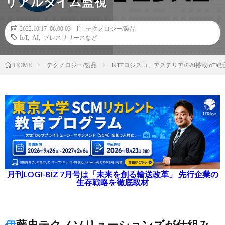
リアルタイム監視
2022.10.17 06:00:03
テクノロジー/製品
IoT
,
AI
,
プレスリリースなど
テクノロジー/製品
NTTロジスコ、アステリアのAI搭載I
HOME
月刊LOGI-BIZ 7月号は「未来を創る輸送改革」 先行企業の
生存戦略を徹底取材
伊藤忠テクノソリューションズが仕組み