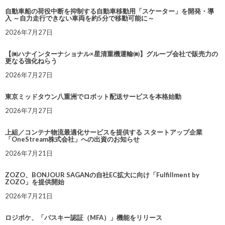
自動車船の荷役中断を抑制する自動車移動用「スケーター」を開発・導
入 ～自力走行できない車両を約5分で移動可能に～
2026年7月27日
【㈱ハナインターナショナル×星清重機運輸㈱】グループ会社で販売力の
更なる強化ねらう
2026年7月27日
東京ミッドタウン八重洲でロボット配送サービスを本格始動
2026年7月27日
上組／コンテナ物流最適化サービスを提供する スタートアップ企業
「OneStream株式会社」への出資のお知らせ
2026年7月21日
ZOZO、BONJOUR SAGANの自社EC拡大に向け「Fulfillment by
ZOZO」を提供開始
2026年7月21日
ロジポケ、「パスキー認証（MFA）」機能をリリース