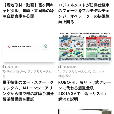
【現地取材・動画】霞ヶ関キ
ロジスネクストが防爆仕様車
ャピタル、川崎・東扇島の冷
のフォークをフルモデルチェ
凍自動倉庫を公開
ンジ、オペレーターの快適性
向上図る
2026.08.07
2026.08.06
テクノロジー
,
プレスリリースな
プレスリリースなど
,
ロボット
,
ど
動向/展望
量子技術のエー・スター・ク
ROBO-HI、吊り下げ式クレー
ォンタム、JALエンジニアリ
ンに代わる超重量級
ングから航空機の故障予測分
200tAGVで「落下リスク」
析基盤構築を受託
解消と説明