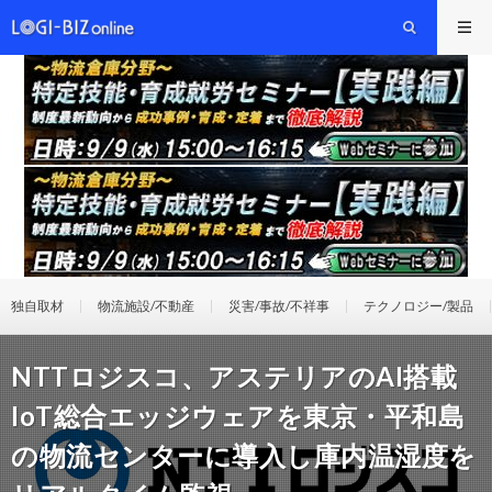
独自取材
物流施設/不動産
災害/事故/不祥事
テクノロジー/製品
NTTロジスコ、アステリアのAI搭載
IoT総合エッジウェアを東京・平和島
の物流センターに導入し庫内温湿度を