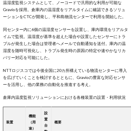
温湿度監視システムとして、ノーコードで汎用的な利用が可能な
Gravioを採用。倉庫内の温湿度をリアルタイムに確認できるソリュ
ーションをCTCが開発し、平和島物流センターで利用を開始した。
同センター内に6個の温湿度センサーを設置し、庫内環境をリアルタ
イムで監視。温湿度が基準を超えた場合や設置したセンサーにトラ
ブルが発生した場合は管理者へメールで自動通知を送付。庫内の温
湿度を随時可視化し、トラブル発生時の原因の特定や速やかなリカ
バリー対応を可能にした。
NTTロジスコでは今後全国に20カ所構えている物流センターに導入
を広げていくことを検討するとともに、Gravioの豊富な対応センサ
ーを活用し、他の業務の自動化を推進する考え。
倉庫内温度監視ソリューションにおける各種装置の設置・利用状況
設
機能
置
装置
（用
概要
台
途）