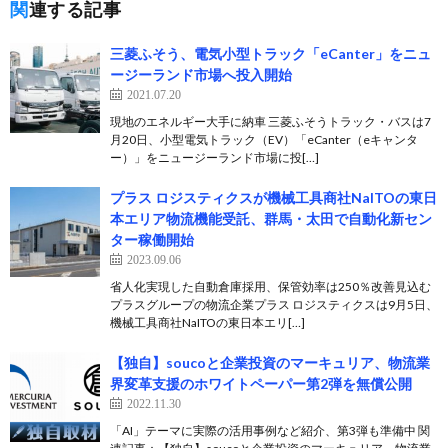
関連する記事
三菱ふそう、電気小型トラック「eCanter」をニュ
ージーランド市場へ投入開始
2021.07.20
現地のエネルギー大手に納車 三菱ふそうトラック・バスは7
月20日、小型電気トラック（EV）「eCanter（eキャンタ
ー）」をニュージーランド市場に投[…]
プラス ロジスティクスが機械工具商社NaITOの東日
本エリア物流機能受託、群馬・太田で自動化新セン
ター稼働開始
2023.09.06
省人化実現した自動倉庫採用、保管効率は250％改善見込む
プラスグループの物流企業プラス ロジスティクスは9月5日、
機械工具商社NaITOの東日本エリ[…]
【独自】soucoと企業投資のマーキュリア、物流業
界変革支援のホワイトペーパー第2弾を無償公開
2022.11.30
「AI」テーマに実際の活用事例など紹介、第3弾も準備中 関