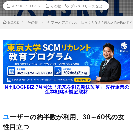
2022.10.14 13:20:51
その他
プレスリリースなど
その他
ヤフーとアスクル、“ゆっくり宅配”選ぶとPayPay
HOME
月刊LOGI-BIZ 7月号は「未来を創る輸送改革」 先行企業の
生存戦略を徹底取材
ユーザーの約半数が利用、30～60代の女
性目立つ