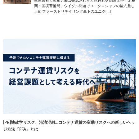
生産過程で強制労働は確認されずと見解表明 関連記事：米税
関・国境警備局、ウイグル問題でユニクロシャツの輸入差し
止め ファーストリテイリング傘下のユニク[…]
[PR]地政学リスク、港湾混雑…コンテナ運賃の変動リスクへの新しいヘッ
ジ方法「FFA」とは