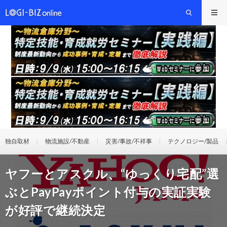
独自取材
物流施設/不動産
災害/事故/不祥事
テクノロジー/製品
ヤフーとアスクル、“ゆっくり宅配”選
ぶとPayPayポイント付与の実証実験
が好評で継続決定