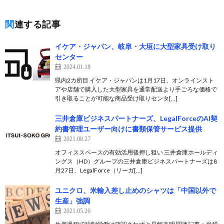
関連する記事
イケア・ジャパン、岐阜・大垣に大型家具受け取り
センター
2024.01.18
県内2カ所目 イケア・ジャパンは1月17日、オンラインスト
アや店舗で購入した大型家具を通常配送より手ごろな価格で
引き取ることが可能な商品受け取りセンタ[…]
三井倉庫ビジネスパートナーズ、LegalForceのAI契
約書管理ユーザー向けに書類保管サービス提供
2021.08.27
オフィススペースの有効活用後押し狙い 三井倉庫ホールディ
ングス（HD）グループの三井倉庫ビジネスパートナーズは8
月27日、LegalForce（リーガ[…]
ユニクロ、米輸入差し止めのシャツは「中国以外で
生産」強調
2021.05.26