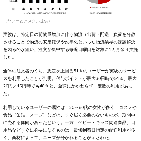
（ヤフーとアスクル提供）
実験は、特定日の荷物量増加に伴う物流（出荷・配送）負荷を分散
させることで物流の安定確保や効率化といった物流業界の課題解決
を図るのが狙い。注文が集中する毎週日曜日を対象に1カ月余り実施
した。
全体の注文者のうち、想定を上回る51％のユーザーが実験のサービ
スを利用したことが判明。付与ポイントが最大30円時で54％、最大
20円／15円時でも48％と、金額にかかわらず一定数の利用があっ
た。
利用しているユーザーの属性は、30～60代の女性が多く、コスメや
食品（缶詰、スープ）などの、すぐ届く必要のないものが、期間中
に売れる傾向があったという。一方、ベビー・キッズ関連商品、日
用品などすぐに必要になるものは、最短到着日指定の配送利用が多
く、商材によって、ニーズが分かれることが示された。