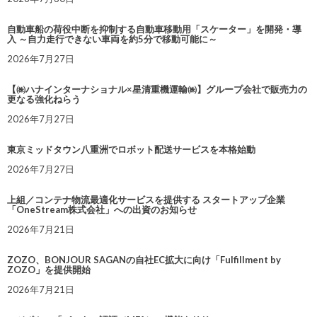
自動車船の荷役中断を抑制する自動車移動用「スケーター」を開発・導
入 ～自力走行できない車両を約5分で移動可能に～
2026年7月27日
【㈱ハナインターナショナル×星清重機運輸㈱】グループ会社で販売力の
更なる強化ねらう
2026年7月27日
東京ミッドタウン八重洲でロボット配送サービスを本格始動
2026年7月27日
上組／コンテナ物流最適化サービスを提供する スタートアップ企業
「OneStream株式会社」への出資のお知らせ
2026年7月21日
ZOZO、BONJOUR SAGANの自社EC拡大に向け「Fulfillment by
ZOZO」を提供開始
2026年7月21日