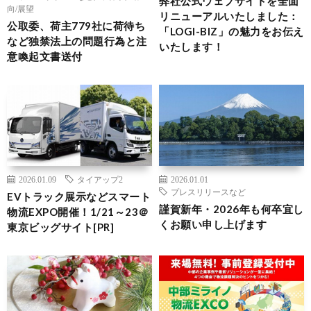
弊社公式ウェブサイトを全面
向/展望
リニューアルいたしました：
公取委、荷主779社に荷待ち
「LOGI-BIZ」の魅力をお伝え
など独禁法上の問題行為と注
いたします！
意喚起文書送付
2026.01.09
タイアップ2
2026.01.01
プレスリリースなど
EVトラック展示などスマート
謹賀新年・2026年も何卒宜し
物流EXPO開催！1/21～23＠
くお願い申し上げます
東京ビッグサイト[PR]