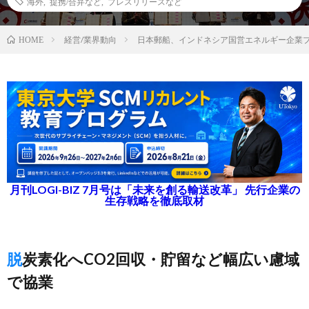
海外
,
提携/合弁など
,
プレスリリースなど
経営/業界動向
日本郵船、インドネシア国営エネルギー企業
HOME
月刊LOGI-BIZ 7月号は「未来を創る輸送改革」 先行企業の
生存戦略を徹底取材
脱炭素化へCO2回収・貯留など幅広い慮域
で協業