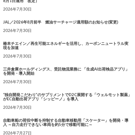
8月1日適用 改定）
2026年7月30日
JAL／2026年8月前半 燃油サーチャージ適用額のお知らせ(変更)
2026年7月30日
椿本チエイン／再生可能エネルギーを活用し、カーボンニュートラル実
現を加速
2026年7月30日
三井倉庫ホールディングス、受託物流業務に 「生成AI出荷検品アプリ」
を開発・導入開始
2026年7月30日
“独自開発こだわり”のサプリメントでD2C展開する「ウェルモット製薬」
がEC自動出荷アプリ「シッピーノ」を導入
2026年7月30日
自動車船の荷役中断を抑制する自動車移動用「スケーター」を開発・導
入 ～自力走行できない車両を約5分で移動可能に～
2026年7月27日