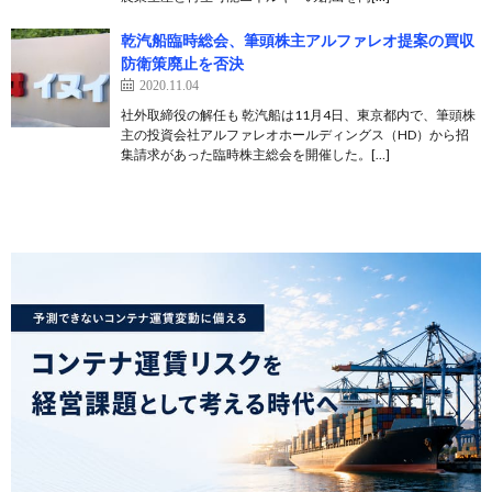
乾汽船臨時総会、筆頭株主アルファレオ提案の買収
防衛策廃止を否決
2020.11.04
社外取締役の解任も 乾汽船は11月4日、東京都内で、筆頭株
主の投資会社アルファレオホールディングス（HD）から招
集請求があった臨時株主総会を開催した。[…]