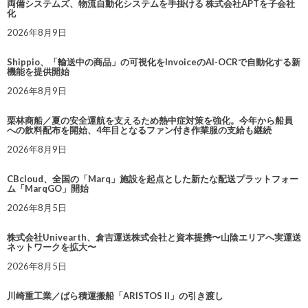
両備システムズ、物流自動化システムを手掛ける 株式会社APTを子会社
化
2026年8月9日
Shippio、「輸送中の商品」の可視化をInvoiceのAI-OCRで自動化する新
機能を提供開始
2026年8月9日
栗林商船／夏の安全運航を支えるため熱中症対策を強化。今年から船員
への飲料配布を開始、4年目となるファン付き作業服の支給も継続
2026年8月9日
CBcloud、全国の「Marq」施設を起点とした新たな配送プラットフォー
ム「MarqGO」開始
2026年8月5日
株式会社Univearth、倉吉運送株式会社と資本提携〜山陰エリアへ実運送
ネットワークを拡大〜
2026年8月5日
川崎重工業／ばら積運搬船「ARISTOS II」の引き渡し