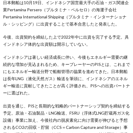
日本郵船は10月19日、インドネシア国営最大手の石油・ガス関連企
業Pertamina Persero（プルタミナ・ペルセロ）の海運子会社
Pertamina International Shipping（プルタミナ・インターナショナ
ル・シッピング）に出資することで基本合意したと発表した。
今後、出資契約を締結した上で2022年中に出資を完了する予定。具
インドネシア体的な出資額は開示していない。
インドネシアは著しい経済成長に伴い、今後もエネルギー需要の継
続的な増加が見込まれるため、キープレーヤーのPISとは、これまで
にもエネルギー輸送分野で船舶管理の協業を進めてきた。日本郵船
は長年LNG（液化天然ガス）輸送を筆頭に、インドネシアのエネル
ギー輸送に貢献してきたことが高く評価され、PISへの出資パートナ
ーに選ばれた。
出資を通じ、PISと長期的な戦略的パートナーシップ契約を締結する
予定。原油・石油製品・LNG輸送、FSRU（浮体式LNG貯蔵再ガス化
設備）事業に加え、今後社内の脱炭素化に向け需要が伸びると予想
されるCO2の回収・貯留（CCS＝Carbon Capture and Storage）事