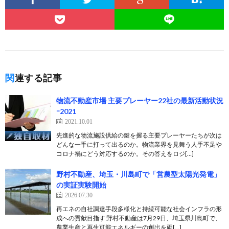
関連する記事
物流不動産市場 主要プレーヤー22社の最新活動状況
ｰ2021
2021.10.01
先進的な物流施設供給の鍵を握る主要プレーヤーたちが次は
どんな一手に打って出るのか。物流業界を見舞う人手不足や
コロナ禍にどう対応するのか。その答えをロジ[…]
野村不動産、埼玉・川島町で「営農型太陽光発電」
の実証実験開始
2026.07.30
再エネの自社調達手段多様化と持続可能な社会インフラの形
成への貢献目指す 野村不動産は7月29日、埼玉県川島町で、
農業生産と再生可能エネルギーの創出を両[…]