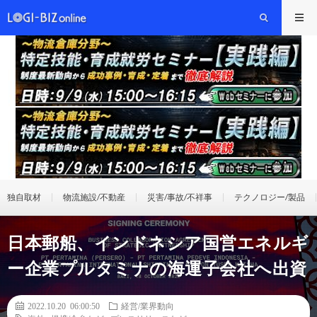
独自取材
物流施設/不動産
災害/事故/不祥事
テクノロジー/製品
日本郵船、インドネシア国営エネルギ
ー企業プルタミナの海運子会社へ出資
2022.10.20 06:00:50
経営/業界動向