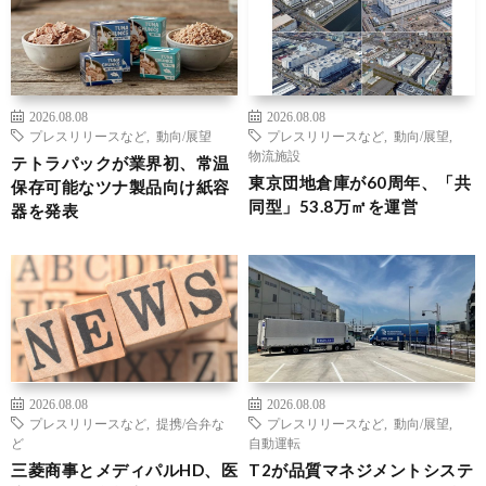
2026.08.08
2026.08.08
プレスリリースなど
,
動向/展望
プレスリリースなど
,
動向/展望
,
物流施設
テトラパックが業界初、常温
東京団地倉庫が60周年、「共
保存可能なツナ製品向け紙容
同型」53.8万㎡を運営
器を発表
2026.08.08
2026.08.08
プレスリリースなど
,
提携/合弁な
プレスリリースなど
,
動向/展望
,
ど
自動運転
三菱商事とメディパルHD、医
T2が品質マネジメントシステ