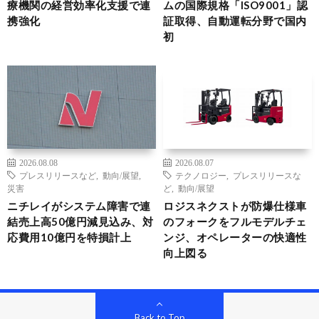
療機関の経営効率化支援で連
ムの国際規格「ISO9001」認
携強化
証取得、自動運転分野で国内
初
2026.08.08
2026.08.07
プレスリリースなど
,
動向/展望
,
テクノロジー
,
プレスリリースな
災害
ど
,
動向/展望
ニチレイがシステム障害で連
ロジスネクストが防爆仕様車
結売上高50億円減見込み、対
のフォークをフルモデルチェ
応費用10億円を特損計上
ンジ、オペレーターの快適性
向上図る
Back to Top