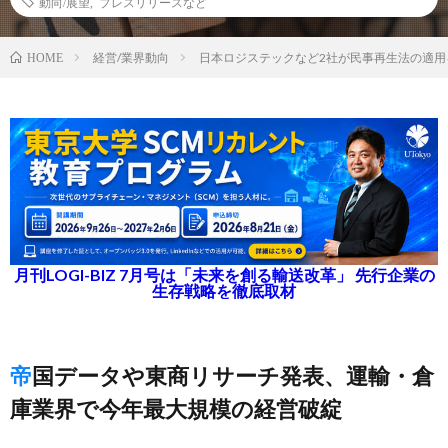
動向/展望
,
プレスリリースなど
経営/業界動向
日本ロジステックなど2社が民事再生法の適用
HOME
月刊LOGI-BIZ 7月号は「未来を創る輸送改革」 先行企業の
生存戦略を徹底取材
帝国データや東商リサーチ発表、運輸・倉
庫業界で今年最大規模の経営破綻