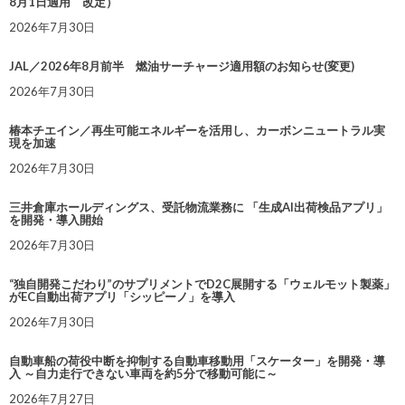
8月1日適用 改定）
2026年7月30日
JAL／2026年8月前半 燃油サーチャージ適用額のお知らせ(変更)
2026年7月30日
椿本チエイン／再生可能エネルギーを活用し、カーボンニュートラル実
現を加速
2026年7月30日
三井倉庫ホールディングス、受託物流業務に 「生成AI出荷検品アプリ」
を開発・導入開始
2026年7月30日
“独自開発こだわり”のサプリメントでD2C展開する「ウェルモット製薬」
がEC自動出荷アプリ「シッピーノ」を導入
2026年7月30日
自動車船の荷役中断を抑制する自動車移動用「スケーター」を開発・導
入 ～自力走行できない車両を約5分で移動可能に～
2026年7月27日