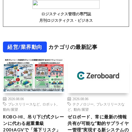
ロジスティクス管理の専門誌
月刊ロジスティクス・ビジネス
経営/業界動向
カテゴリの最新記事
2026.08.06
2026.08.06
プレスリリースなど
,
ロボット
,
テクノロジー
,
プレスリリースな
動向/展望
ど
,
動向/展望
ROBO-HI、吊り下げ式クレー
ゼロボード、常に最新の情報
ンに代わる超重量級
共有が可能な“動的サプライヤ
200tAGVで「落下リスク」
ー管理”実現する新システムの