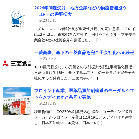
2024年問題受け、地方企業などの物流管理担う
「LLP」の需要拡大
2023.12.13
ニチレイロジ・梅澤社長が重要性指摘、対応に意欲 ニチレイ
は12月12日、東京都内の本社で、同社を含むグループ主要事
業会社4社の社長会見を開催した。 ニ[…]
三菱商事、傘下の三菱食品を完全子会社化へ★続報
2025.05.08
1300億円超投じ、小売業との取引拡大や配送事業強化目指す
三菱商事は5月8日、傘下で食品卸大手の三菱食品を完全子会
社化すると発表した。 三菱商事が5[…]
フロイント産業、医薬品添加剤輸送のモーダルシフ
トをメディセオと共同で実施
2023.12.19
鉄道貨物に、CO270％削減見込む 造粒・コーティング装置
メーカーのフロイント産業は12月19日、メディセオと連携
し、日本石油輸送、JR貨物、日本フレ[…]