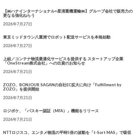
【㈱ハナインターナショナル×星清重機運輸㈱】グループ会社で販売力の
更なる強化ねらう
2026年7月27日
東京ミッドタウン八重洲でロボット配送サービスを本格始動
2026年7月27日
上組／コンテナ物流最適化サービスを提供する スタートアップ企業
「OneStream株式会社」への出資のお知らせ
2026年7月21日
ZOZO、BONJOUR SAGANの自社EC拡大に向け「Fulfillment by
ZOZO」を提供開始
2026年7月21日
ロジポケ、「パスキー認証（MFA）」機能をリリース
2026年7月21日
NTTロジスコ、エンタメ物流の平時5倍の波動を「t-Sort MAS」で吸収