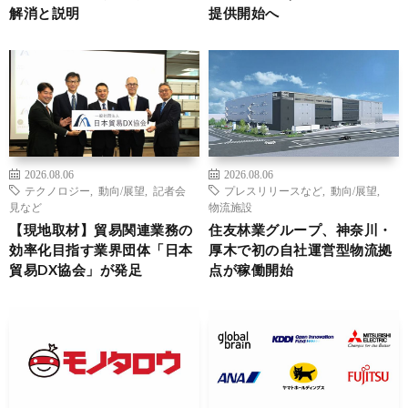
解消と説明
提供開始へ
2026.08.06
2026.08.06
テクノロジー
,
動向/展望
,
記者会
プレスリリースなど
,
動向/展望
,
見など
物流施設
【現地取材】貿易関連業務の
住友林業グループ、神奈川・
効率化目指す業界団体「日本
厚木で初の自社運営型物流拠
貿易DX協会」が発足
点が稼働開始