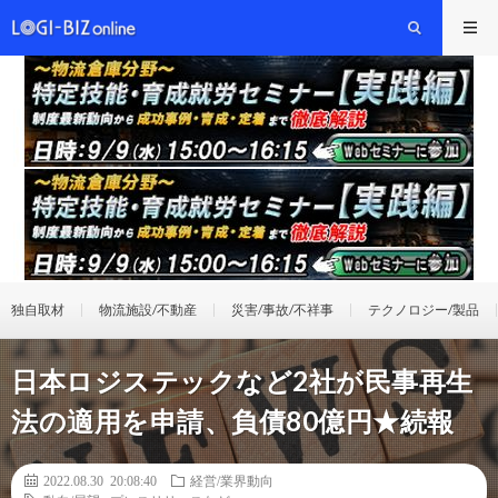
独自取材
物流施設/不動産
災害/事故/不祥事
テクノロジー/製品
日本ロジステックなど2社が民事再生
法の適用を申請、負債80億円★続報
2022.08.30 20:08:40
経営/業界動向