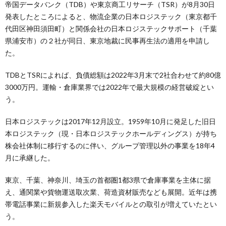
帝国データバンク（TDB）や東京商工リサーチ（TSR）が8月30日
発表したところによると、物流企業の日本ロジステック（東京都千
代田区神田須田町）と関係会社の日本ロジステックサポート（千葉
県浦安市）の２社が同日、東京地裁に民事再生法の適用を申請し
た。
TDBとTSRによれば、負債総額は2022年3月末で2社合わせて約80億
3000万円。運輸・倉庫業界では2022年で最大規模の経営破綻とい
う。
日本ロジステックは2017年12月設立。1959年10月に発足した旧日
本ロジステック（現・日本ロジステックホールディングス）が持ち
株会社体制に移行するのに伴い、グループ管理以外の事業を18年4
月に承継した。
東京、千葉、神奈川、埼玉の首都圏1都3県で倉庫事業を主体に据
え、通関業や貨物運送取次業、荷造資材販売なども展開。近年は携
帯電話事業に新規参入した楽天モバイルとの取引が増えていたとい
う。