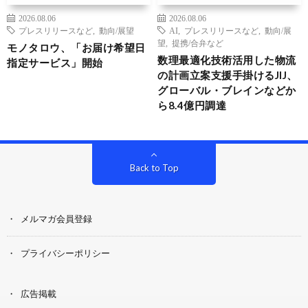
2026.08.06
2026.08.06
プレスリリースなど
,
動向/展望
AI
,
プレスリリースなど
,
動向/展
望
,
提携/合弁など
モノタロウ、「お届け希望日
数理最適化技術活用した物流
指定サービス」開始
の計画立案支援手掛けるJIJ、
グローバル・ブレインなどか
ら8.4億円調達
Back to Top
メルマガ会員登録
プライバシーポリシー
広告掲載