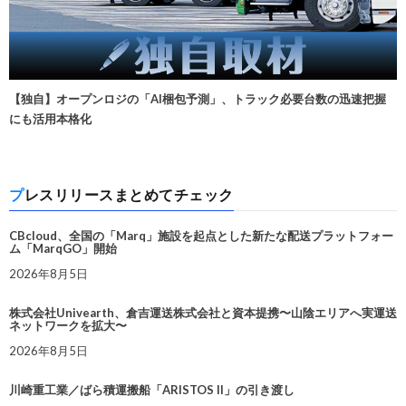
【独自】オープンロジの「AI梱包予測」、トラック必要台数の迅速把握
にも活用本格化
プレスリリースまとめてチェック
CBcloud、全国の「Marq」施設を起点とした新たな配送プラットフォー
ム「MarqGO」開始
2026年8月5日
株式会社Univearth、倉吉運送株式会社と資本提携〜山陰エリアへ実運送
ネットワークを拡大〜
2026年8月5日
川崎重工業／ばら積運搬船「ARISTOS II」の引き渡し