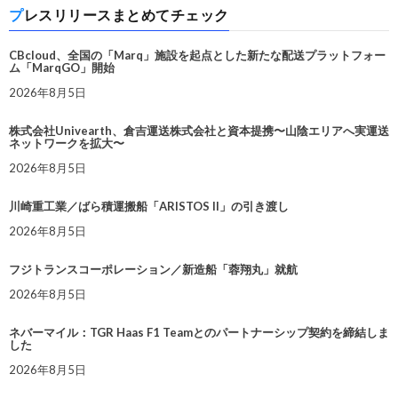
プレスリリースまとめてチェック
CBcloud、全国の「Marq」施設を起点とした新たな配送プラットフォー
ム「MarqGO」開始
2026年8月5日
株式会社Univearth、倉吉運送株式会社と資本提携〜山陰エリアへ実運送
ネットワークを拡大〜
2026年8月5日
川崎重工業／ばら積運搬船「ARISTOS II」の引き渡し
2026年8月5日
フジトランスコーポレーション／新造船「蓉翔丸」就航
2026年8月5日
ネバーマイル：TGR Haas F1 Teamとのパートナーシップ契約を締結しま
した
2026年8月5日