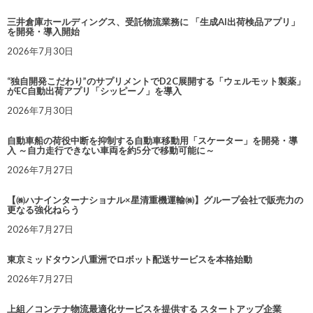
三井倉庫ホールディングス、受託物流業務に 「生成AI出荷検品アプリ」
を開発・導入開始
2026年7月30日
“独自開発こだわり”のサプリメントでD2C展開する「ウェルモット製薬」
がEC自動出荷アプリ「シッピーノ」を導入
2026年7月30日
自動車船の荷役中断を抑制する自動車移動用「スケーター」を開発・導
入 ～自力走行できない車両を約5分で移動可能に～
2026年7月27日
【㈱ハナインターナショナル×星清重機運輸㈱】グループ会社で販売力の
更なる強化ねらう
2026年7月27日
東京ミッドタウン八重洲でロボット配送サービスを本格始動
2026年7月27日
上組／コンテナ物流最適化サービスを提供する スタートアップ企業