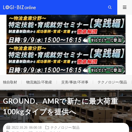
独自取材
物流施設/不動産
災害/事故/不祥事
テクノロジー/製品
GROUND、AMRで新たに最大荷重
100kgタイプを提供へ
2022.10.26 06:00:18
テクノロジー/製品