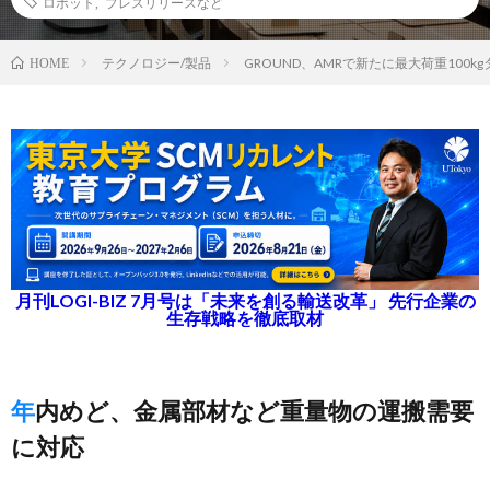
ロボット
,
プレスリリースなど
テクノロジー/製品
GROUND、AMRで新たに最大荷重100k
HOME
月刊LOGI-BIZ 7月号は「未来を創る輸送改革」 先行企業の
生存戦略を徹底取材
年内めど、金属部材など重量物の運搬需要
に対応