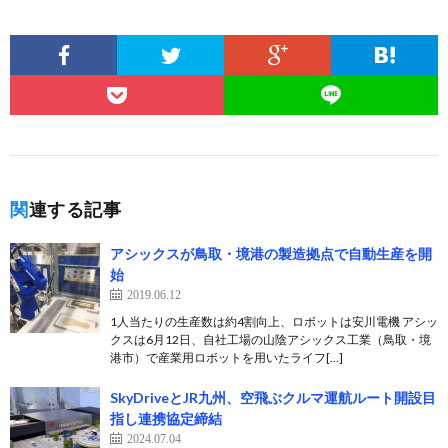
関連する記事
アシックスが鳥取・境港の製造拠点で自動生産を開
始
2019.06.12
1人当たりの生産数は約4割向上、ロボットは安川電機 アシッ
クスは6月12日、自社工場の山陰アシックス工業（鳥取・境
港市）で産業用ロボットを用いたライフ[…]
SkyDriveとJR九州、空飛ぶクルマ運航ルート開設目
指し連携協定締結
2024.07.04