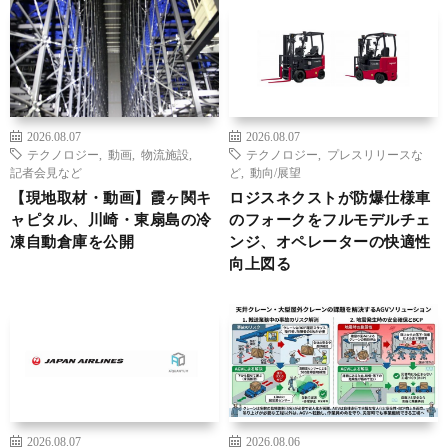
2026.08.07
2026.08.07
テクノロジー
,
動画
,
物流施設
,
テクノロジー
,
プレスリリースな
記者会見など
ど
,
動向/展望
【現地取材・動画】霞ヶ関キ
ロジスネクストが防爆仕様車
ャピタル、川崎・東扇島の冷
のフォークをフルモデルチェ
凍自動倉庫を公開
ンジ、オペレーターの快適性
向上図る
2026.08.07
2026.08.06