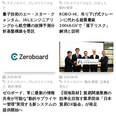
テクノロジー
,
プレスリリースな
プレスリリースなど
,
ロボット
,
ど
動向/展望
量子技術のエー・スター・ク
ROBO-HI、吊り下げ式クレー
ォンタム、JALエンジニアリ
ンに代わる超重量級
ングから航空機の故障予測分
200tAGVで「落下リスク」
析基盤構築を受託
解消と説明
2026.08.06
2026.08.06
テクノロジー
,
プレスリリースな
テクノロジー
,
動向/展望
,
記者会
ど
,
動向/展望
見など
ゼロボード、常に最新の情報
【現地取材】貿易関連業務の
共有が可能な“動的サプライヤ
効率化目指す業界団体「日本
ー管理”実現する新システムの
貿易DX協会」が発足
提供開始へ