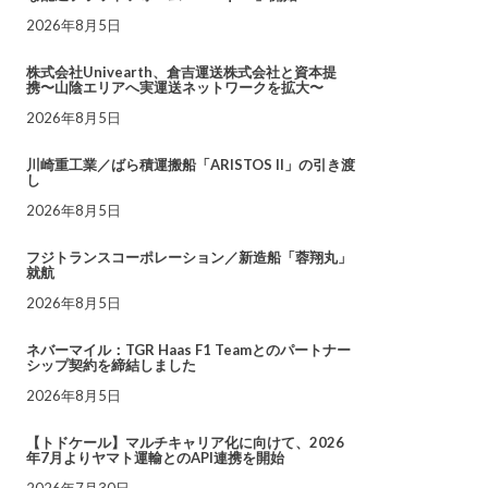
2026年8月5日
株式会社Univearth、倉吉運送株式会社と資本提
携〜山陰エリアへ実運送ネットワークを拡大〜
2026年8月5日
川崎重工業／ばら積運搬船「ARISTOS II」の引き渡
し
2026年8月5日
フジトランスコーポレーション／新造船「蓉翔丸」
就航
2026年8月5日
ネバーマイル：TGR Haas F1 Teamとのパートナー
シップ契約を締結しました
2026年8月5日
【トドケール】マルチキャリア化に向けて、2026
年7月よりヤマト運輸とのAPI連携を開始
2026年7月30日