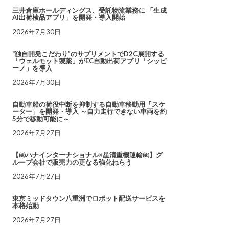
三井倉庫ホールディングス、受託物流業務に 「生成
AI出荷検品アプリ」を開発・導入開始
2026年7月30日
“独自開発こだわり”のサプリメントでD2C展開する
「ウェルモット製薬」がEC自動出荷アプリ「シッピ
ーノ」を導入
2026年7月30日
自動車船の荷役中断を抑制する自動車移動用「スケ
ーター」を開発・導入 ～自力走行できない車両を約
5分で移動可能に～
2026年7月27日
【㈱ハナインターナショナル×星清重機運輸㈱】グ
ループ会社で販売力の更なる強化ねらう
2026年7月27日
東京ミッドタウン八重洲でロボット配送サービスを
本格始動
2026年7月27日