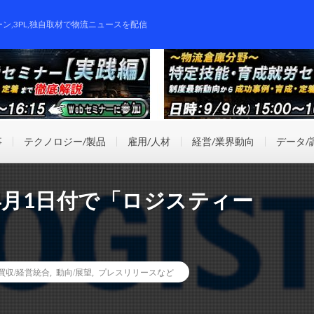
ーン,3PL,独自取材で物流ニュースを配信
事
テクノロジー/製品
雇用/人材
経営/業界動向
データ/
4月1日付で「ロジスティー
業買収/経営統合
,
動向/展望
,
プレスリリースなど