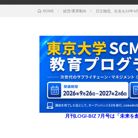
経営/業界動向
日立物流、社名を23年4
HOME
月刊LOGI-BIZ 7月号は「未