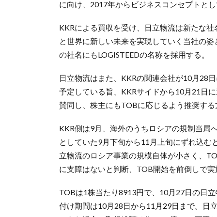
に向け、2017年からビジネスコンセプトと
KKRによる買収を受け、日立物流は新たな
と世界に新しい未来を実現していく当社の姿
の社名にもLOGISTEEDの名称を採用する。
日立物流はまた、KKRの関連会社が10月2
予定している旨、KKRサイドから10月21
賛同し、株主にもTOBに応じるよう推奨する
KKR側は9月、海外のうちロシアの規制当局
としていた9月下旬から11月上旬にずれ込む
立物流のロシア事業の規模自体が小さく、T
に支障はないと判断、TOB開始を前倒しで
TOBは1株当たり8913円で、10月27日の日
付け期間は10月28日から11月29日まで。日