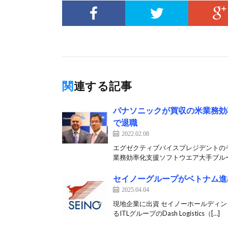
関連する記事
パナソニックが買収の米業務効
で退職
2022.02.08
エグゼクティブバイスプレジデントのモ
業務効率化支援ソフトウエア大手ブルー
セイノーグループがベトナム進
2025.04.04
現地企業に出資 セイノーホールディン
るITLグループのDash Logistics（[…]