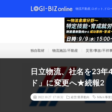
物流不動産,ロボット,ドロ
独自取材
物流施設/不動産
災害/事故/不祥
日立物流、社名を23年
ド」に変更へ★続報2
2022.10.27 17:18:32
経営/業界動向
M&A/事