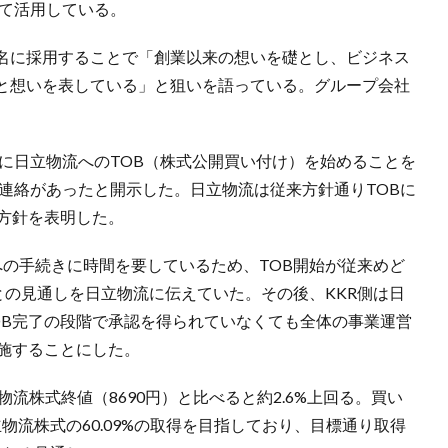
して活用している。
社名に採用することで「創業以来の想いを礎とし、ビジネス
と想いを表している」と狙いを語っている。グループ会社
8日に日立物流へのTOB（株式公開買い付け）を始めることを
日に連絡があったと開示した。日立物流は従来方針通りTOBに
方針を表明した。
への手続きに時間を要しているため、TOB開始が従来めど
との見通しを日立物流に伝えていた。その後、KKR側は日
OB完了の段階で承認を得られていなくても全体の事業運営
実施することにした。
立物流株式終値（8690円）と比べると約2.6%上回る。買い
立物流株式の60.09%の取得を目指しており、目標通り取得