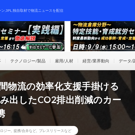
ーン,3PL,独自取材で物流ニュースを配信
事
テクノロジー/製品
雇用/人材
経営/業界動向
データ/
業間物流の効率化支援手掛ける
生み出したCO2排出削減のカー
携
ロジー
,
提携/合弁など
,
プレスリリースなど