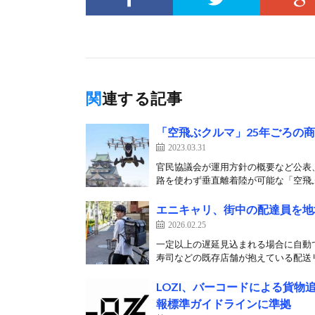
関連する記事
「空飛ぶクルマ」25年ごろの
2023.03.31
官民協議会が運用方針の概要など公表、
路を使わず垂直離着陸が可能な「空飛ぶ
エニキャリ、街中の配達員を地
2026.02.25
一定以上の遅延見込まれる場合に自動で
寿司などの既存店舗が抱えている配送リ
LOZI、バーコードによる貨物
報標準ガイドラインに準拠