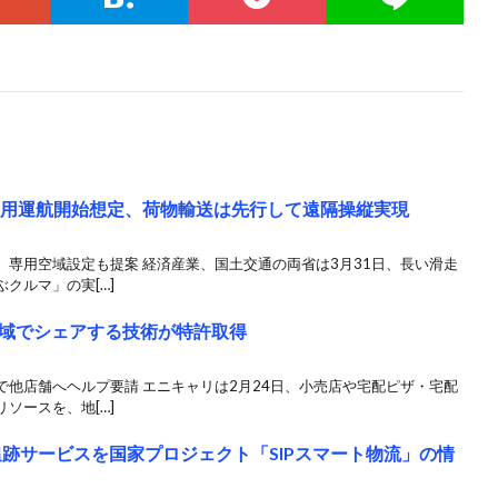
商用運航開始想定、荷物輸送は先行して遠隔操縦実現
専用空域設定も提案 経済産業、国土交通の両省は3月31日、長い滑走
クルマ」の実[…]
域でシェアする技術が特許取得
他店舗へヘルプ要請 エニキャリは2月24日、小売店や宅配ピザ・宅配
ソースを、地[…]
追跡サービスを国家プロジェクト「SIPスマート物流」の情