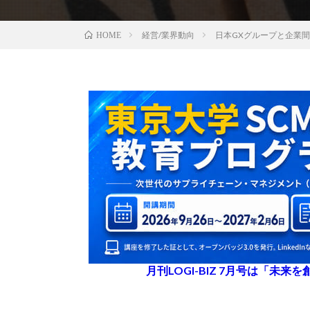
経営/業界動向
日本GXグループと企業間
HOME
月刊LOGI-BIZ 7月号は「未