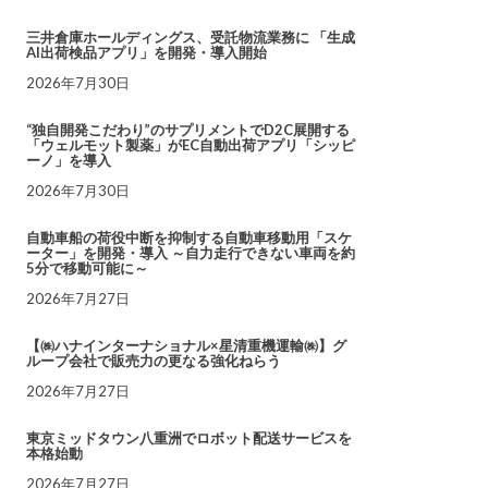
三井倉庫ホールディングス、受託物流業務に 「生成
AI出荷検品アプリ」を開発・導入開始
2026年7月30日
“独自開発こだわり”のサプリメントでD2C展開する
「ウェルモット製薬」がEC自動出荷アプリ「シッピ
ーノ」を導入
2026年7月30日
自動車船の荷役中断を抑制する自動車移動用「スケ
ーター」を開発・導入 ～自力走行できない車両を約
5分で移動可能に～
2026年7月27日
【㈱ハナインターナショナル×星清重機運輸㈱】グ
ループ会社で販売力の更なる強化ねらう
2026年7月27日
東京ミッドタウン八重洲でロボット配送サービスを
本格始動
2026年7月27日