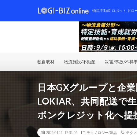
物流不動産,ロボット,ドロ
独自取材
物流施設/不動産
災害/事故/不祥
日本GXグループと企
LOKIAR、共同配送で
ボンクレジット化へ提
2025.04.11 12:31:05
テクノロジー/製品
テクノ