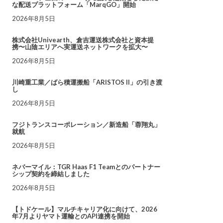
な配送プラットフォーム「MarqGO」開始
2026年8月5日
株式会社Univearth、倉吉運送株式会社と資本提
携〜山陰エリアへ実運送ネットワークを拡大〜
2026年8月5日
川崎重工業／ばら積運搬船「ARISTOS II」の引き渡
し
2026年8月5日
フジトランスコーポレーション／新造船「蓉翔丸」
就航
2026年8月5日
ネバーマイル：TGR Haas F1 Teamとのパートナー
シップ契約を締結しました
2026年8月5日
【トドケール】マルチキャリア化に向けて、2026
年7月よりヤマト運輸とのAPI連携を開始