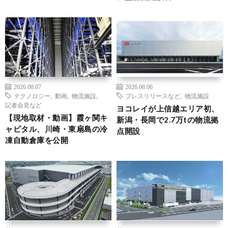
2026.08.07
2026.08.06
テクノロジー
,
動画
,
物流施設
,
プレスリリースなど
,
物流施設
記者会見など
ヨコレイが上信越エリア初、
【現地取材・動画】霞ヶ関キ
新潟・長岡で2.7万tの物流拠
ャピタル、川崎・東扇島の冷
点開設
凍自動倉庫を公開