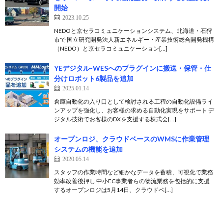
開始
2023.10.25
NEDOと京セラコミュニケーションシステム、北海道・石狩
市で 国立研究開発法人新エネルギー・産業技術総合開発機構
（NEDO）と京セラコミュニケーション[…]
YEデジタル-WESへのプラグインに搬送・保管・仕
分けロボット6製品を追加
2025.01.14
倉庫自動化の入り口として検討される工程の自動化設備ライ
ンアップを強化し、お客様の求める自動化実現をサポート デ
ジタル技術でお客様のDXを支援する株式会[…]
オープンロジ、クラウドベースのWMSに作業管理
システムの機能を追加
2020.05.14
スタッフの作業時間など細かなデータを蓄積、可視化で業務
効率改善後押し 中小EC事業者らの物流業務を包括的に支援
するオープンロジは5月14日、クラウドベ[…]