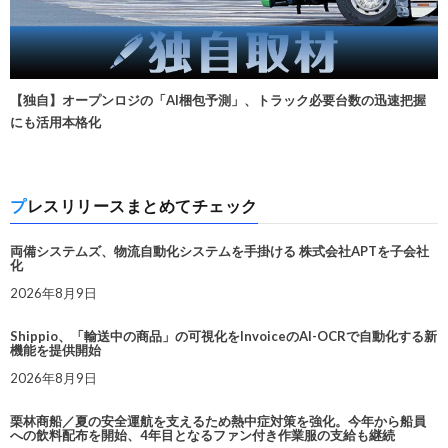
【独自】オープンロジの「AI梱包予測」、トラック必要台数の迅速把握
にも活用本格化
プレスリリースまとめてチェック
両備システムズ、物流自動化システムを手掛ける 株式会社APTを子会社
化
2026年8月9日
Shippio、「輸送中の商品」の可視化をInvoiceのAI-OCRで自動化する新
機能を提供開始
2026年8月9日
栗林商船／夏の安全運航を支えるため熱中症対策を強化。今年から船員
への飲料配布を開始、4年目となるファン付き作業服の支給も継続