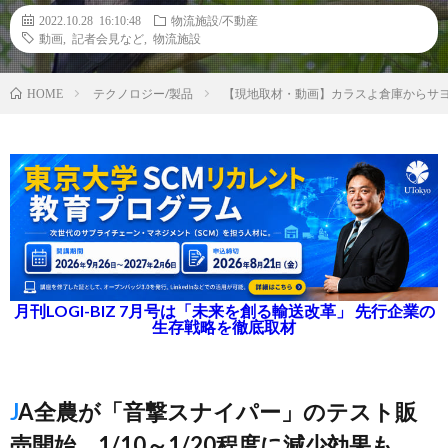
2022.10.28 16:10:48
物流施設/不動産
動画
,
記者会見など
,
物流施設
テクノロジー/製品
【現地取材・動画】カラスよ倉庫からサヨ
HOME
月刊LOGI-BIZ 7月号は「未来を創る輸送改革」 先行企業の
生存戦略を徹底取材
JA全農が「音撃スナイパー」のテスト販
売開始、1/10～1/20程度に減少効果も