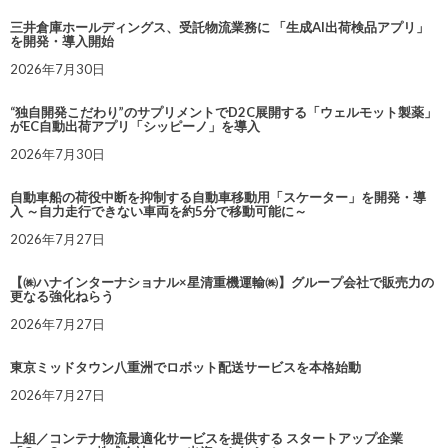
三井倉庫ホールディングス、受託物流業務に 「生成AI出荷検品アプリ」
を開発・導入開始
2026年7月30日
“独自開発こだわり”のサプリメントでD2C展開する「ウェルモット製薬」
がEC自動出荷アプリ「シッピーノ」を導入
2026年7月30日
自動車船の荷役中断を抑制する自動車移動用「スケーター」を開発・導
入 ～自力走行できない車両を約5分で移動可能に～
2026年7月27日
【㈱ハナインターナショナル×星清重機運輸㈱】グループ会社で販売力の
更なる強化ねらう
2026年7月27日
東京ミッドタウン八重洲でロボット配送サービスを本格始動
2026年7月27日
上組／コンテナ物流最適化サービスを提供する スタートアップ企業