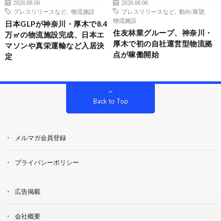
2026.08.06
2026.08.06
プレスリリースなど
,
物流施設
プレスリリースなど
,
動向/展望
,
物流施設
日本GLPが神奈川・厚木で8.4
住友林業グループ、神奈川・
万㎡の物流施設完成、日本エ
厚木で初の自社運営型物流拠
マソンや真栄運輸など入居決
点が稼働開始
定
Back to Top
メルマガ会員登録
プライバシーポリシー
広告掲載
会社概要