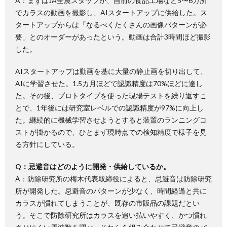
A：まずはJA全農スタッフが、自前の食品工場など5〜6カ所
でカラスの動画を撮影し、AIスタートアップに供給した。ス
タートアップからは「なるべくたくさんの画像パターンが必
要」とのオーダーがあったという。動画は合計3時間ほど撮影
した。
AIスタートアップは動画を基に大量の静止画を切り出して、
AIに学習させた。1.5カ月ほどで認識精度は70%ほどに達し
た。その後、プロトタイプを使った現場テストを繰り返すこ
とで、1年後には研究室レベルでの認識精度が97%に向上し
た。継続的に機械学習させようとすると装置のランニングコ
ストが掛かるので、ひとまず現時点での検知精度で様子を見
る方針にしている。
Q：忌避音はどのように開発・供給しているか。
A：防除研究所の梅木代表取締役によると、忌避音は防除研究
所が開発した。忌避音のパターンが少なく、時間経過と共に
カラスが慣れてしまうことが、既存の市販品の課題だとい
う。そこで防除研究所はカラスを追い払いやすく、かつ慣れ