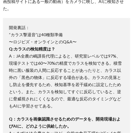
画投稿サイトにある一般の動画）をカメラに映し、AIに検知させ
た。
開発裏話：
“カラス撃退音”は40種類準備
〜ロジビズ・オンラインとのQ&A〜
Q:カラスの検知精度は？
A：JA全農の嶋課長代理によると、研究室レベルでは97%、
現場テストでは60〜70%の精度でカラスを検知できる。積雪
時に黒い服装の人間に反応することがあったりと、カラス以
外の「黒色の物体」に反応する場合がある。カラスの見落と
し防止を優先するため、検知基準を若干緩めに設定したため
という。また、カラスを検知してすぐに反応していると、逆
に脅威視されにくくなるので、最適な反応のタイミングなど
もAIに学習させてある。
Q：カラスを画像認識させるためのデータを、開発現場およ
びAIに、どのように供給したか。