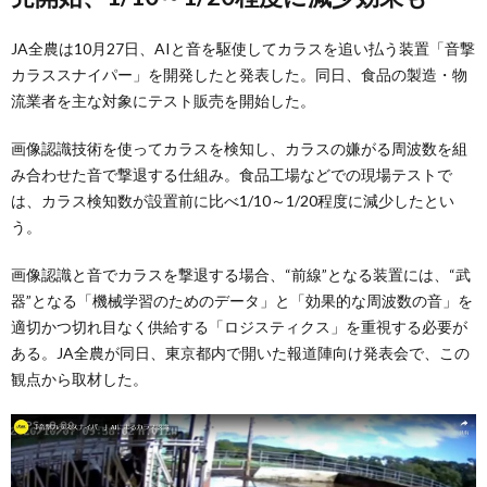
JA全農は10月27日、AIと音を駆使してカラスを追い払う装置「音撃
カラススナイパー」を開発したと発表した。同日、食品の製造・物
流業者を主な対象にテスト販売を開始した。
画像認識技術を使ってカラスを検知し、カラスの嫌がる周波数を組
み合わせた音で撃退する仕組み。食品工場などでの現場テストで
は、カラス検知数が設置前に比べ1/10～1/20程度に減少したとい
う。
画像認識と音でカラスを撃退する場合、“前線”となる装置には、“武
器”となる「機械学習のためのデータ」と「効果的な周波数の音」を
適切かつ切れ目なく供給する「ロジスティクス」を重視する必要が
ある。JA全農が同日、東京都内で開いた報道陣向け発表会で、この
観点から取材した。