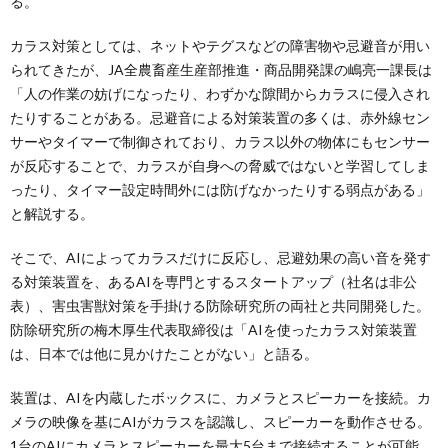
る。
カラス対策としては、ネットやテグスなどの障害物や忌避音が用い
られてきたが、JA全農畜産生産部推進・商品開発課の嶋亮一課長は
「人の作業の妨げになったり、わずかな隙間からカラスに侵入され
たりすることがある。忌避音による対策装置の多くは、赤外線セン
サーやタイマーで制御されており、カラス以外の物体にもセンサー
が反応することで、カラスが自身への脅威ではないと学習してしま
ったり、タイマー設定時間外には防げなかったりする弱点がある」
と解説する。
そこで、AIによってカラスだけに反応し、忌避効果の高い音を発す
る対策装置を、あるAIを専門とするスタートアップ（社名は非公
表）、害虫害獣対策を手掛ける防除研究所の両社と共同開発した。
防除研究所の梅木厚生代表取締役は「AIを使ったカラス対策装置
は、日本では他に見かけたことがない」と語る。
装置は、AIを内蔵したボックスに、カメラとスピーカーを接続。カ
メラの映像を基にAIがカラスを認識し、スピーカーを動作させる。
1台のAIにカメラとスピーカーを最大5台まで接続することが可能