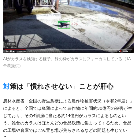
AIがカラスを検知する様子。緑の枠がカラスにフォーカスしている（JA
全農提供）
対策は「慣れさせない」ことが肝心
農林水産省「全国の野生鳥獣による農作物被害状況（令和2年度）」
によると、全国では鳥類によって農作物に年間約30億円の被害が生
じており、その4割強に当たる約14億円がカラスによるものとい
う。雑食のカラスはほとんどの食品残渣に集まってくるため、食品
の工場や倉庫ではごみ置き場が荒らされるなどの問題も生じてい