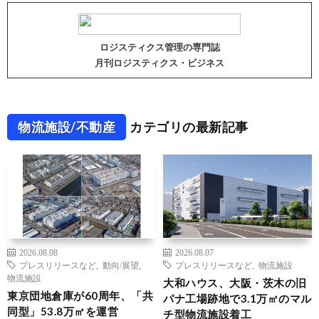
ロジスティクス管理の専門誌
月刊ロジスティクス・ビジネス
物流施設/不動産
カテゴリの最新記事
2026.08.08
2026.08.07
プレスリリースなど
,
動向/展望
,
プレスリリースなど
,
物流施設
物流施設
大和ハウス、大阪・茨木の旧
東京団地倉庫が60周年、「共
パナ工場跡地で3.1万㎡のマル
同型」53.8万㎡を運営
チ型物流施設着工