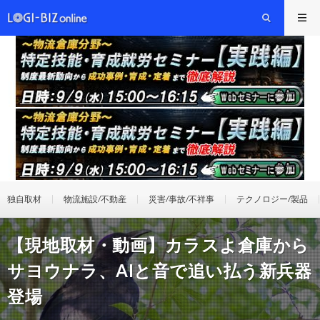
独自取材
物流施設/不動産
災害/事故/不祥事
テクノロジー/製品
【現地取材・動画】カラスよ倉庫から
サヨウナラ、AIと音で追い払う新兵器
登場