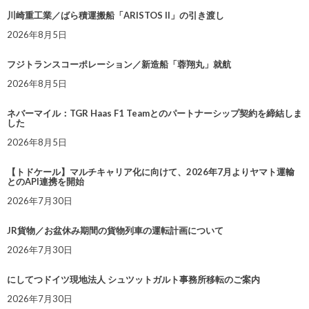
川崎重工業／ばら積運搬船「ARISTOS II」の引き渡し
2026年8月5日
フジトランスコーポレーション／新造船「蓉翔丸」就航
2026年8月5日
ネバーマイル：TGR Haas F1 Teamとのパートナーシップ契約を締結しま
した
2026年8月5日
【トドケール】マルチキャリア化に向けて、2026年7月よりヤマト運輸
とのAPI連携を開始
2026年7月30日
JR貨物／お盆休み期間の貨物列車の運転計画について
2026年7月30日
にしてつドイツ現地法人 シュツットガルト事務所移転のご案内
2026年7月30日