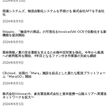
2026年8月10日
両備システムズ、物流自動化システムを手掛ける 株式会社APTを子会社
化
2026年8月9日
Shippio、「輸送中の商品」の可視化をInvoiceのAI-OCRで自動化する新
機能を提供開始
2026年8月9日
栗林商船／夏の安全運航を支えるため熱中症対策を強化。今年から船員
への飲料配布を開始、4年目となるファン付き作業服の支給も継続
2026年8月9日
CBcloud、全国の「Marq」施設を起点とした新たな配送プラットフォー
ム「MarqGO」開始
2026年8月5日
株式会社Univearth、倉吉運送株式会社と資本提携〜山陰エリアへ実運送
ネットワークを拡大〜
2026年8月5日