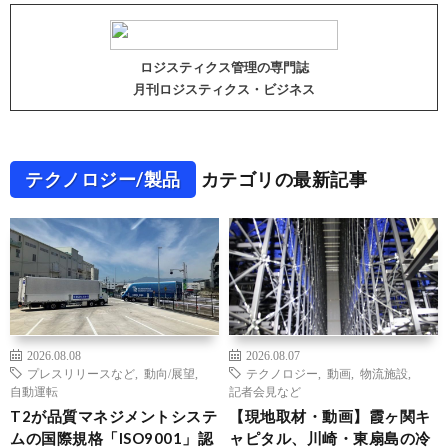
ロジスティクス管理の専門誌
月刊ロジスティクス・ビジネス
テクノロジー/製品
カテゴリの最新記事
2026.08.08
2026.08.07
プレスリリースなど
,
動向/展望
,
テクノロジー
,
動画
,
物流施設
,
自動運転
記者会見など
T2が品質マネジメントシステ
【現地取材・動画】霞ヶ関キ
ムの国際規格「ISO9001」認
ャピタル、川崎・東扇島の冷