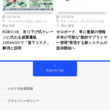
2026.08.06
2026.08.06
プレスリリースなど
,
ロボット
,
テクノロジー
,
プレスリリースな
動向/展望
ど
,
動向/展望
ROBO-HI、吊り下げ式クレー
ゼロボード、常に最新の情報
ンに代わる超重量級
共有が可能な“動的サプライヤ
200tAGVで「落下リスク」
ー管理”実現する新システムの
解消と説明
提供開始へ
Back to Top
メルマガ会員登録
プライバシーポリシー