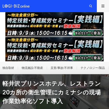
独自取材
物流施設/不動産
災害/事故/不祥事
テクノロジー/製品
軽井沢プリンスホテル、レストラン
20カ所の衛生管理にカミナシの現場
作業効率化ソフト導入