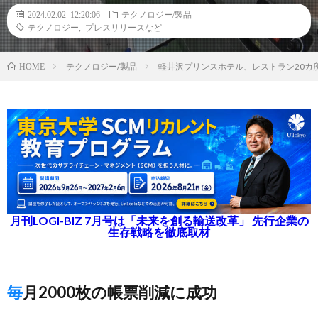
2024.02.02 12:20:06
テクノロジー/製品
テクノロジー
,
プレスリリースなど
テクノロジー/製品
軽井沢プリンスホテル、レストラン20カ
HOME
月刊LOGI-BIZ 7月号は「未来を創る輸送改革」 先行企業の
生存戦略を徹底取材
毎月2000枚の帳票削減に成功