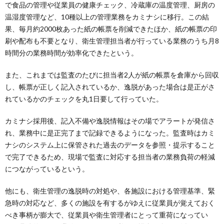
で食品の管理や従業員の健康チェック、冷蔵庫の温度管理、厨房の
温湿度管理など、10種以上の管理業務をカミナシに移行。この結
果、毎月約2000枚あった紙の帳票を削減できたほか、紙の帳票の印
刷や配布も不要となり、衛生管理担当者が行っている業務のうち月8
時間分の業務時間が効率化できたという。
また、これまでは監査のたびに担当者2人が紙の帳票を倉庫から回収
し、帳票が正しく記入されているか、逸脱があった場合は是正がさ
れているかのチェックを丸1日要して行っていた。
カミナシ採用後、記入不備や逸脱情報はその場でアラートが発信さ
れ、業務中に是正完了まで記録できるようになった。監査時はカミ
ナシのシステム上に保管された過去のデータを参照・提示すること
で完了できるため、現場で監査に対応する担当者の業務負荷の軽減
につながっているという。
他にも、衛生管理の逸脱時の対処や、各施設における管理基準、緊
急時の対応など、多くの施設を有するがゆえに従業員が覚えておく
べき事柄が膨大で、従業員や衛生管理者にとって重荷になってい