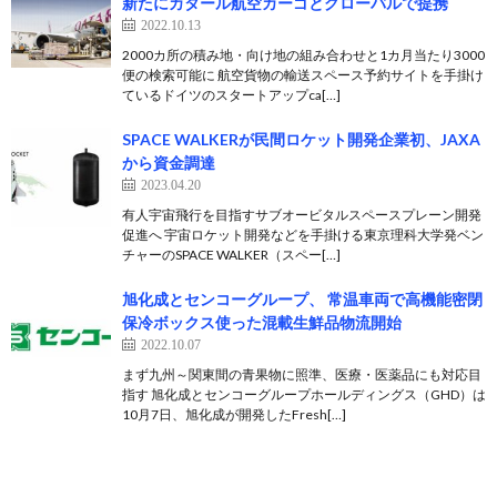
新たにカタール航空カーゴとグローバルで提携
2022.10.13
2000カ所の積み地・向け地の組み合わせと1カ月当たり3000
便の検索可能に 航空貨物の輸送スペース予約サイトを手掛け
ているドイツのスタートアップca[…]
SPACE WALKERが民間ロケット開発企業初、JAXA
から資金調達
2023.04.20
有人宇宙飛行を目指すサブオービタルスペースプレーン開発
促進へ 宇宙ロケット開発などを手掛ける東京理科大学発ベン
チャーのSPACE WALKER（スペー[…]
旭化成とセンコーグループ、 常温車両で高機能密閉
保冷ボックス使った混載生鮮品物流開始
2022.10.07
まず九州～関東間の青果物に照準、医療・医薬品にも対応目
指す 旭化成とセンコーグループホールディングス（GHD）は
10月7日、旭化成が開発したFresh[…]