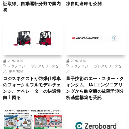
証取得、自動運転分野で国内
凍自動倉庫を公開
初
2026.08.07
2026.08.07
テクノロジー
,
プレスリリースな
テクノロジー
,
プレスリリースな
ど
,
動向/展望
ど
ロジスネクストが防爆仕様車
量子技術のエー・スター・ク
のフォークをフルモデルチェ
ォンタム、JALエンジニアリ
ンジ、オペレーターの快適性
ングから航空機の故障予測分
向上図る
析基盤構築を受託