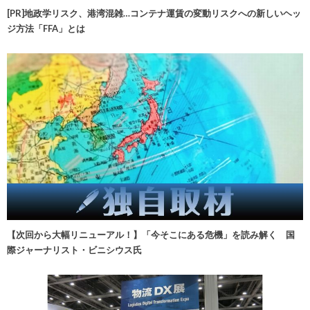
[PR]地政学リスク、港湾混雑…コンテナ運賃の変動リスクへの新しいヘッ
ジ方法「FFA」とは
【次回から大幅リニューアル！】「今そこにある危機」を読み解く 国
際ジャーナリスト・ビニシウス氏