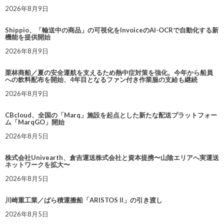
2026年8月9日
Shippio、「輸送中の商品」の可視化をInvoiceのAI-OCRで自動化する新
機能を提供開始
2026年8月9日
栗林商船／夏の安全運航を支えるため熱中症対策を強化。今年から船員
への飲料配布を開始、4年目となるファン付き作業服の支給も継続
2026年8月9日
CBcloud、全国の「Marq」施設を起点とした新たな配送プラットフォー
ム「MarqGO」開始
2026年8月5日
株式会社Univearth、倉吉運送株式会社と資本提携〜山陰エリアへ実運送
ネットワークを拡大〜
2026年8月5日
川崎重工業／ばら積運搬船「ARISTOS II」の引き渡し
2026年8月5日