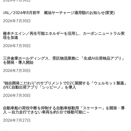
2026年7月30日
JAL／2026年8月前半 燃油サーチャージ適用額のお知らせ(変更)
2026年7月30日
椿本チエイン／再生可能エネルギーを活用し、カーボンニュートラル実
現を加速
2026年7月30日
三井倉庫ホールディングス、受託物流業務に 「生成AI出荷検品アプリ」
を開発・導入開始
2026年7月30日
“独自開発こだわり”のサプリメントでD2C展開する「ウェルモット製薬」
がEC自動出荷アプリ「シッピーノ」を導入
2026年7月30日
自動車船の荷役中断を抑制する自動車移動用「スケーター」を開発・導
入 ～自力走行できない車両を約5分で移動可能に～
2026年7月27日