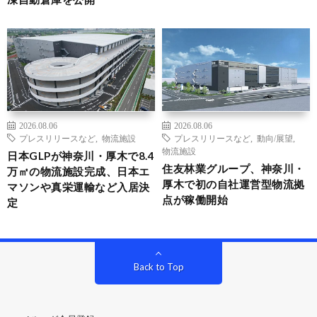
2026.08.06
2026.08.06
プレスリリースなど
,
物流施設
プレスリリースなど
,
動向/展望
,
物流施設
日本GLPが神奈川・厚木で8.4
住友林業グループ、神奈川・
万㎡の物流施設完成、日本エ
厚木で初の自社運営型物流拠
マソンや真栄運輸など入居決
点が稼働開始
定
Back to Top