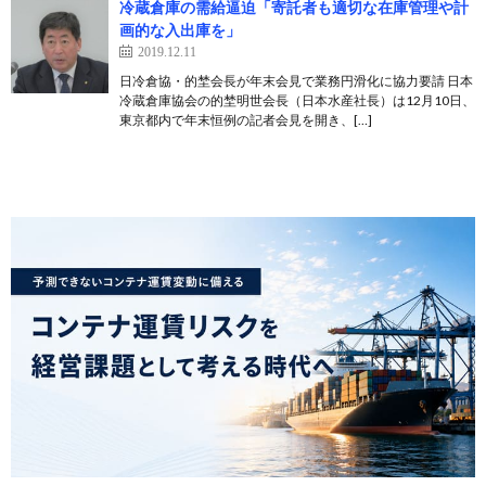
冷蔵倉庫の需給逼迫「寄託者も適切な在庫管理や計
画的な入出庫を」
2019.12.11
日冷倉協・的埜会長が年末会見で業務円滑化に協力要請 日本
冷蔵倉庫協会の的埜明世会長（日本水産社長）は12月10日、
東京都内で年末恒例の記者会見を開き、[…]