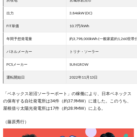
所在地
宮城県岩沼市
出力
3,846kW (DC)
FIT単価
10.7円/kWh
年間予想発電量
約3,798,000kWh (一般家庭約1,260世帯
パネルメーカー
トリナ・ソーラー
PCSメーカー
SUNGROW
運転開始日
2022年11月13日
「ベネックス岩沼ソーラーポート」の稼働により、日本ベネックス
の保有する自社発電所は34件（約37.9MW）に達した。このうち、
屋根借り太陽光発電所は17件（約28.9MW）に上る。
（藤原秀行）