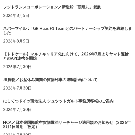
フジトランスコーポレーション／新造船「蓉翔丸」就航
2026年8月5日
ネバーマイル：TGR Haas F1 Teamとのパートナーシップ契約を締結しま
した
2026年8月5日
【トドケール】マルチキャリア化に向けて、2026年7月よりヤマト運輸
とのAPI連携を開始
2026年7月30日
JR貨物／お盆休み期間の貨物列車の運転計画について
2026年7月30日
にしてつドイツ現地法人 シュツットガルト事務所移転のご案内
2026年7月30日
NCA／日本発国際航空貨物燃油サーチャージ適用額のお知らせ（2026年
8月1日適用 改定）