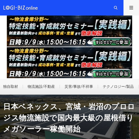
独自取材
物流施設/不動産
災害/事故/不祥事
テクノロジー/製品
日本ベネックス、宮城・岩沼のプロロ
ジス物流施設で国内最大級の屋根借り
メガソーラー稼働開始