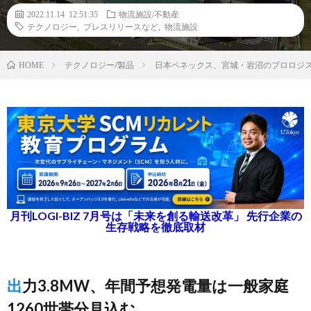
2022.11.14 12:51:35
物流施設/不動産
テクノロジー
,
プレスリリースなど
,
物流施設
テクノロジー/製品
日本ベネックス、宮城・岩沼のプロロジ
HOME
月刊LOGI-BIZ 7月号は「未来を創る輸送改革」 先行企業の
生存戦略を徹底取材
出力3.8MW、年間予想発電量は一般家庭
1260世帯分見込む