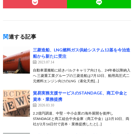
関連する記事
三菱造船、LNG燃料ガス供給システム12基を今治造
船から新たに受注
2023.07.14
自動車運搬船に続きバルクキャリア向けも、24年春以降納入
へ 三菱重工業グループの三菱造船は7月13日、舶用高圧式二
元燃料エンジン向けのLNG（液化天然[…]
貿易実務支援サービスのSTANDAGE、商工中金と
資本・業務提携
2026.03.10
2.2億円調達、中堅・中小企業の海外展開を後押し
STANDAGEと商工組合中央金庫（商工中金）は3月10日、両
社が2月16日付で資本・業務提携したと[…]