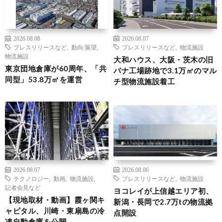
2026.08.08
2026.08.07
プレスリリースなど
,
動向/展望
,
プレスリリースなど
,
物流施設
物流施設
大和ハウス、大阪・茨木の旧
東京団地倉庫が60周年、「共
パナ工場跡地で3.1万㎡のマル
同型」53.8万㎡を運営
チ型物流施設着工
2026.08.07
2026.08.06
テクノロジー
,
動画
,
物流施設
,
プレスリリースなど
,
物流施設
記者会見など
ヨコレイが上信越エリア初、
【現地取材・動画】霞ヶ関キ
新潟・長岡で2.7万tの物流拠
ャピタル、川崎・東扇島の冷
点開設
凍自動倉庫を公開