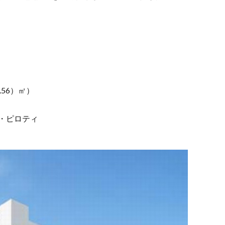
6.56）㎡）
床・ピロティ