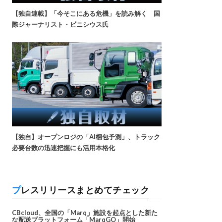
【独自連載】「今そこにある危機」を読み解く 国
際ジャーナリスト・ビニシウス氏
【独自】オープンロジの「AI梱包予測」、トラック
必要台数の迅速把握にも活用本格化
プレスリリースまとめてチェック
CBcloud、全国の「Marq」施設を起点とした新た
な配送プラットフォーム「MarqGO」開始