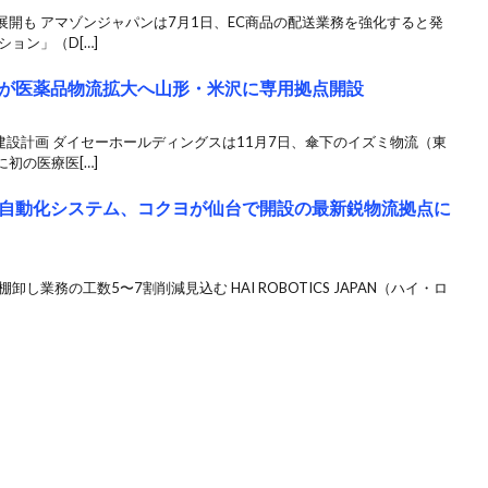
開も アマゾンジャパンは7月1日、EC商品の配送業務を強化すると発
ョン」（D[…]
が医薬品物流拡大へ山形・米沢に専用拠点開設
建設計画 ダイセーホールディングスは11月7日、傘下のイズミ物流（東
初の医療医[…]
自動化システム、コクヨが仙台で開設の最新鋭物流拠点に
し業務の工数5〜7割削減見込む HAI ROBOTICS JAPAN（ハイ・ロ