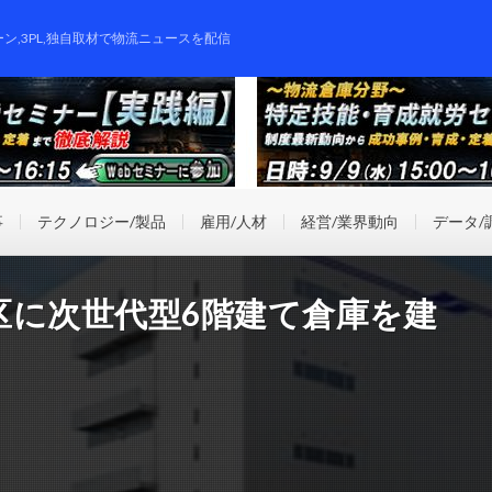
ーン,3PL,独自取材で物流ニュースを配信
事
テクノロジー/製品
雇用/人材
経営/業界動向
データ/
区に次世代型6階建て倉庫を建