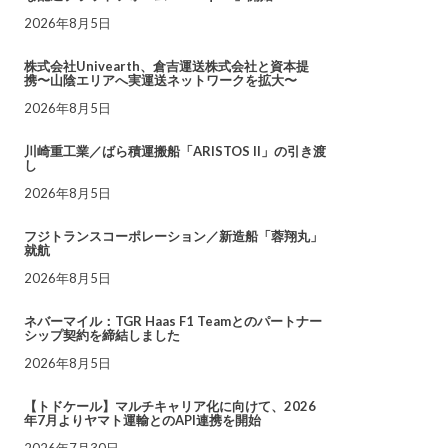
2026年8月5日
株式会社Univearth、倉吉運送株式会社と資本提
携〜山陰エリアへ実運送ネットワークを拡大〜
2026年8月5日
川崎重工業／ばら積運搬船「ARISTOS II」の引き渡
し
2026年8月5日
フジトランスコーポレーション／新造船「蓉翔丸」
就航
2026年8月5日
ネバーマイル：TGR Haas F1 Teamとのパートナー
シップ契約を締結しました
2026年8月5日
【トドケール】マルチキャリア化に向けて、2026
年7月よりヤマト運輸とのAPI連携を開始
2026年7月30日