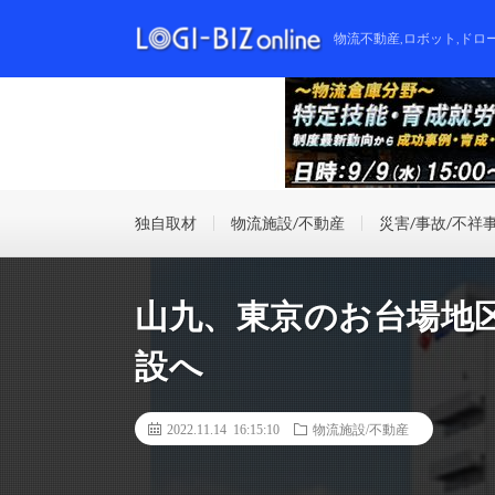
物流不動産,ロボット,ドロ
独自取材
物流施設/不動産
災害/事故/不祥
山九、東京のお台場地
設へ
2022.11.14 16:15:10
物流施設/不動産