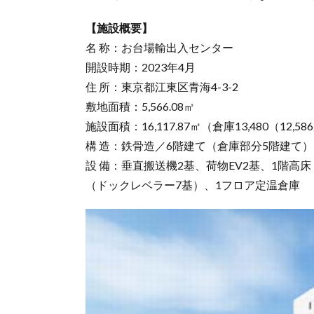
【施設概要】
名 称：お台場輸出入センター
開設時期：2023年4月
住 所：東京都江東区青海4-3-2
敷地面積：5,566.08㎡
施設面積：16,117.87㎡（倉庫13,480（12,58
構 造：鉄骨造／6階建て（倉庫部分5階建て）
設 備：垂直搬送機2基、荷物EV2基、1階高
（ドックレベラー7基）、1フロア定温倉庫