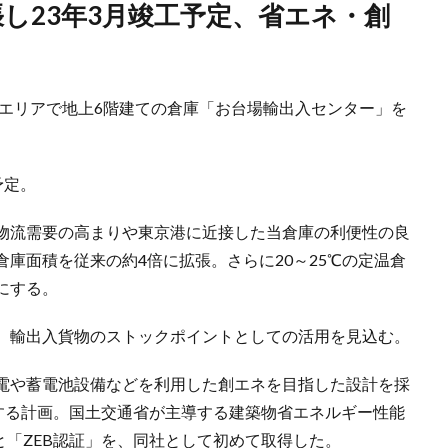
場エリアで地上6階建ての倉庫「お台場輸出入センター」を
予定。
物流需要の高まりや東京港に近接した当倉庫の利便性の良
庫面積を従来の約4倍に拡張。さらに20～25℃の定温倉
にする。
、輸出入貨物のストックポイントとしての活用を見込む。
電や蓄電池設備などを利用した創エネを目指した設計を採
とする計画。国土交通省が主導する建築物省エネルギー性能
星と「ZEB認証」を、同社として初めて取得した。