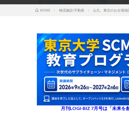
物流施設/不動産
山九、東京のお台場地
HOME
月刊LOGI-BIZ 7月号は「未