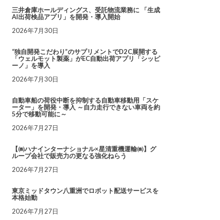
三井倉庫ホールディングス、受託物流業務に 「生成
AI出荷検品アプリ」を開発・導入開始
2026年7月30日
“独自開発こだわり”のサプリメントでD2C展開する
「ウェルモット製薬」がEC自動出荷アプリ「シッピ
ーノ」を導入
2026年7月30日
自動車船の荷役中断を抑制する自動車移動用「スケ
ーター」を開発・導入 ～自力走行できない車両を約
5分で移動可能に～
2026年7月27日
【㈱ハナインターナショナル×星清重機運輸㈱】グ
ループ会社で販売力の更なる強化ねらう
2026年7月27日
東京ミッドタウン八重洲でロボット配送サービスを
本格始動
2026年7月27日