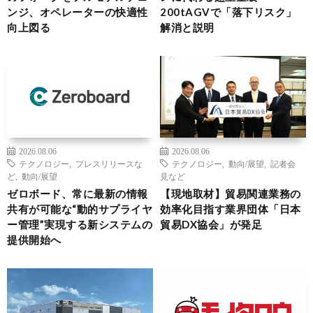
ンジ、オペレーターの快適性
200tAGVで「落下リスク」
向上図る
解消と説明
2026.08.06
2026.08.06
テクノロジー
,
プレスリリースな
テクノロジー
,
動向/展望
,
記者会
ど
,
動向/展望
見など
ゼロボード、常に最新の情報
【現地取材】貿易関連業務の
共有が可能な“動的サプライヤ
効率化目指す業界団体「日本
ー管理”実現する新システムの
貿易DX協会」が発足
提供開始へ