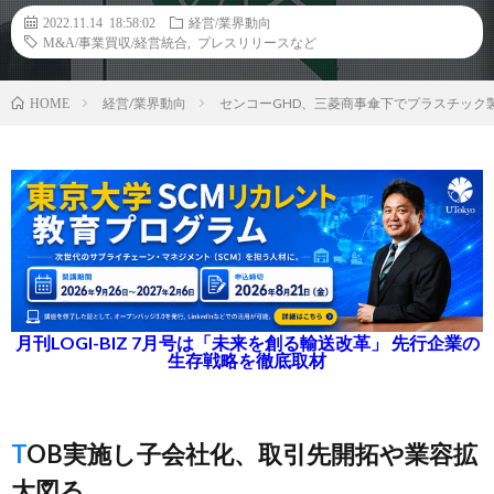
2022.11.14 18:58:02
経営/業界動向
M&A/事業買収/経営統合
,
プレスリリースなど
経営/業界動向
センコーGHD、三菱商事傘下でプラスチック
HOME
月刊LOGI-BIZ 7月号は「未来を創る輸送改革」 先行企業の
生存戦略を徹底取材
TOB実施し子会社化、取引先開拓や業容拡
大図る