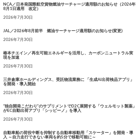
NCA／日本発国際航空貨物燃油サーチャージ適用額のお知らせ（2026年
8月1日適用 改定）
2026年7月30日
JAL／2026年8月前半 燃油サーチャージ適用額のお知らせ(変更)
2026年7月30日
椿本チエイン／再生可能エネルギーを活用し、カーボンニュートラル実
現を加速
2026年7月30日
三井倉庫ホールディングス、受託物流業務に 「生成AI出荷検品アプリ」
を開発・導入開始
2026年7月30日
“独自開発こだわり”のサプリメントでD2C展開する「ウェルモット製薬」
がEC自動出荷アプリ「シッピーノ」を導入
2026年7月30日
自動車船の荷役中断を抑制する自動車移動用「スケーター」を開発・導
入 ～自力走行できない車両を約5分で移動可能に～