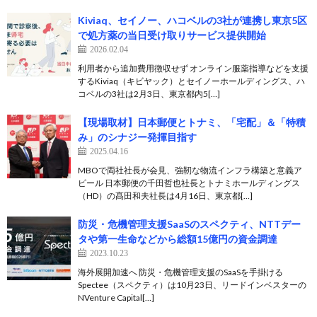
Kiviaq、セイノー、ハコベルの3社が連携し東京5区
で処方薬の当日受け取りサービス提供開始
2026.02.04
利用者から追加費用徴収せず オンライン服薬指導などを支援
するKiviaq（キビヤック）とセイノーホールディングス、ハ
コベルの3社は2月3日、東京都内5[…]
【現場取材】日本郵便とトナミ、「宅配」＆「特積
み」のシナジー発揮目指す
2025.04.16
MBOで両社社長が会見、強靭な物流インフラ構築と意義ア
ピール 日本郵便の千田哲也社長とトナミホールディングス
（HD）の髙田和夫社長は4月16日、東京都[…]
防災・危機管理支援SaaSのスペクティ、NTTデー
タや第一生命などから総額15億円の資金調達
2023.10.23
海外展開加速へ 防災・危機管理支援のSaaSを手掛ける
Spectee（スペクティ）は10月23日、リードインベスターの
NVenture Capital[…]