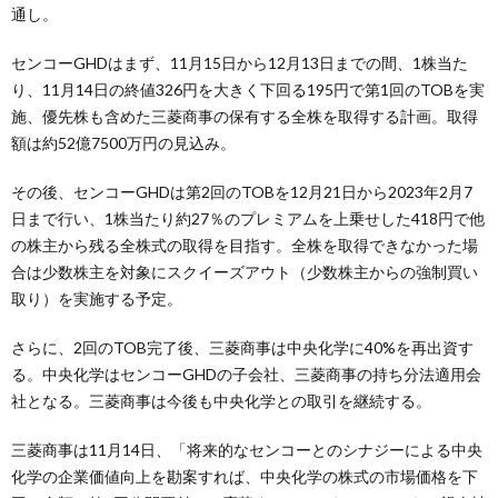
通し。
センコーGHDはまず、11月15日から12月13日までの間、1株当た
り、11月14日の終値326円を大きく下回る195円で第1回のTOBを実
施、優先株も含めた三菱商事の保有する全株を取得する計画。取得
額は約52億7500万円の見込み。
その後、センコーGHDは第2回のTOBを12月21日から2023年2月7
日まで行い、1株当たり約27％のプレミアムを上乗せした418円で他
の株主から残る全株式の取得を目指す。全株を取得できなかった場
合は少数株主を対象にスクイーズアウト（少数株主からの強制買い
取り）を実施する予定。
さらに、2回のTOB完了後、三菱商事は中央化学に40%を再出資す
る。中央化学はセンコーGHDの子会社、三菱商事の持ち分法適用会
社となる。三菱商事は今後も中央化学との取引を継続する。
三菱商事は11月14日、「将来的なセンコーとのシナジーによる中央
化学の企業価値向上を勘案すれば、中央化学の株式の市場価格を下