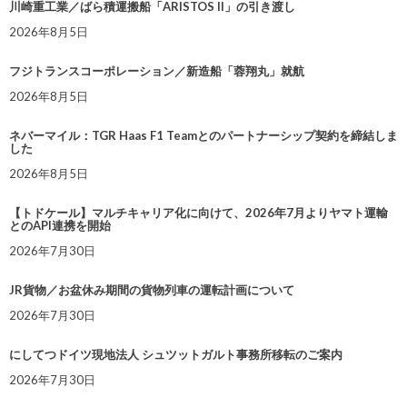
川崎重工業／ばら積運搬船「ARISTOS II」の引き渡し
2026年8月5日
フジトランスコーポレーション／新造船「蓉翔丸」就航
2026年8月5日
ネバーマイル：TGR Haas F1 Teamとのパートナーシップ契約を締結しま
した
2026年8月5日
【トドケール】マルチキャリア化に向けて、2026年7月よりヤマト運輸
とのAPI連携を開始
2026年7月30日
JR貨物／お盆休み期間の貨物列車の運転計画について
2026年7月30日
にしてつドイツ現地法人 シュツットガルト事務所移転のご案内
2026年7月30日