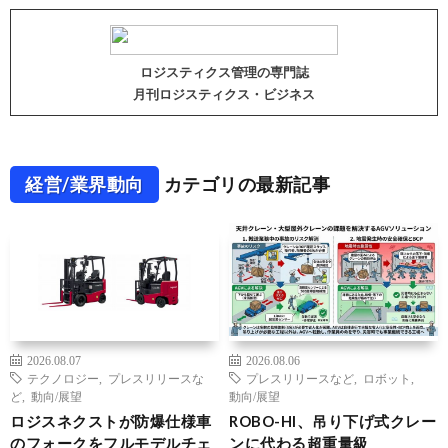
ロジスティクス管理の専門誌
月刊ロジスティクス・ビジネス
経営/業界動向
カテゴリの最新記事
2026.08.07
2026.08.06
テクノロジー
,
プレスリリースな
プレスリリースなど
,
ロボット
,
ど
,
動向/展望
動向/展望
ロジスネクストが防爆仕様車
ROBO-HI、吊り下げ式クレー
のフォークをフルモデルチェ
ンに代わる超重量級