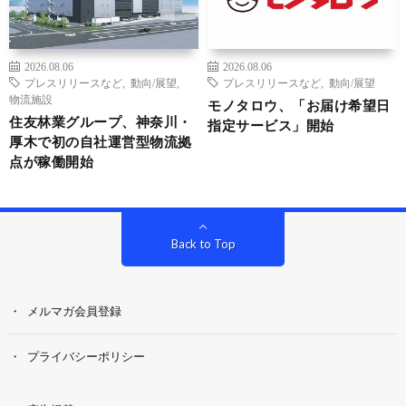
2026.08.06
2026.08.06
プレスリリースなど
,
動向/展望
,
プレスリリースなど
,
動向/展望
物流施設
モノタロウ、「お届け希望日
住友林業グループ、神奈川・
指定サービス」開始
厚木で初の自社運営型物流拠
点が稼働開始
Back to Top
メルマガ会員登録
プライバシーポリシー