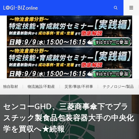
独自取材
物流施設/不動産
災害/事故/不祥事
テクノロジー/製品
センコーGHD、三菱商事傘下でプラ
スチック製食品包装容器大手の中央化
学を買収へ★続報