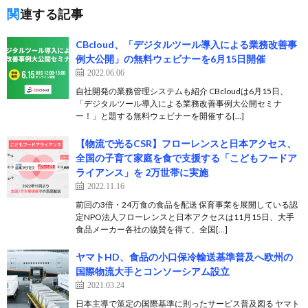
関連する記事
CBcloud、「デジタルツール導入による業務改善事
例大公開」の無料ウェビナーを6月15日開催
2022.06.06
自社開発の業務管理システムも紹介 CBcloudは6月15日、
「デジタルツール導入による業務改善事例大公開セミナ
ー！」と題する無料ウェビナーを開催する[…]
【物流で光るCSR】フローレンスと日本アクセス、
全国の子育て家庭を食で支援する「こどもフードア
ライアンス」を 2万世帯に実施
2022.11.16
前回の3倍・24万食の食品を配送 保育事業を展開している認
定NPO法人フローレンスと日本アクセスは11月15日、大手
食品メーカー各社の協賛を得て、全国[…]
ヤマトHD、食品の小口保冷輸送基準普及へ欧州の
国際物流大手とコンソーシアム設立
2021.03.24
日本主導で策定の国際基準に則ったサービス普及図る ヤマト