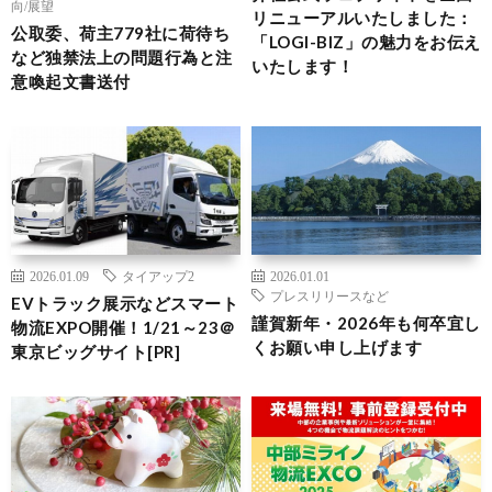
向/展望
リニューアルいたしました：
公取委、荷主779社に荷待ち
「LOGI-BIZ」の魅力をお伝え
など独禁法上の問題行為と注
いたします！
意喚起文書送付
2026.01.09
タイアップ2
2026.01.01
プレスリリースなど
EVトラック展示などスマート
謹賀新年・2026年も何卒宜し
物流EXPO開催！1/21～23＠
くお願い申し上げます
東京ビッグサイト[PR]