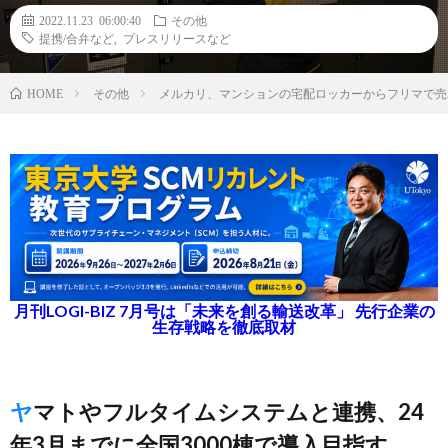
2022.11.23 06:00:40
その他
提携/合弁など
,
プレスリリースなど
その他
メルカリ、マンションの宅配ロッカーからフリマで売
HOME
月刊LOGI-BIZ 7月号は「未来を創る輸送改革」 先行企業の
生存戦略を徹底取材
ヤマトやフルタイムシステムと連携、24
年3月までに全国3000棟で導入目指す