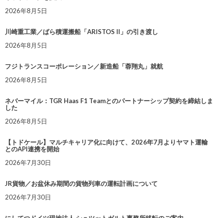
2026年8月5日
川崎重工業／ばら積運搬船「ARISTOS II」の引き渡し
2026年8月5日
フジトランスコーポレーション／新造船「蓉翔丸」就航
2026年8月5日
ネバーマイル：TGR Haas F1 Teamとのパートナーシップ契約を締結しま
した
2026年8月5日
【トドケール】マルチキャリア化に向けて、2026年7月よりヤマト運輸
とのAPI連携を開始
2026年7月30日
JR貨物／お盆休み期間の貨物列車の運転計画について
2026年7月30日
にしてつドイツ現地法人 シュツットガルト事務所移転のご案内