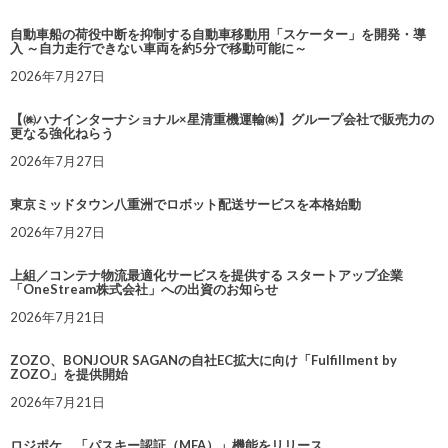
自動車船の荷役中断を抑制する自動車移動用「スケーター」を開発・導
入 ～自力走行できない車両を約5分で移動可能に～
2026年7月27日
【㈱ハナインターナショナル×星清重機運輸㈱】グループ会社で販売力の
更なる強化ねらう
2026年7月27日
東京ミッドタウン八重洲でロボット配送サービスを本格始動
2026年7月27日
上組／コンテナ物流最適化サービスを提供する スタートアップ企業
「OneStream株式会社」への出資のお知らせ
2026年7月21日
ZOZO、BONJOUR SAGANの自社EC拡大に向け「Fulfillment by
ZOZO」を提供開始
2026年7月21日
ロジポケ、「パスキー認証（MFA）」機能をリリース