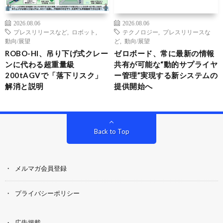
2026.08.06
2026.08.06
プレスリリースなど
,
ロボット
,
テクノロジー
,
プレスリリースな
動向/展望
ど
,
動向/展望
ROBO-HI、吊り下げ式クレー
ゼロボード、常に最新の情報
ンに代わる超重量級
共有が可能な“動的サプライヤ
200tAGVで「落下リスク」
ー管理”実現する新システムの
解消と説明
提供開始へ
Back to Top
メルマガ会員登録
プライバシーポリシー
広告掲載