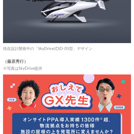
現在設計開発中の「SkyDrive式SD-05型」デザイン
（藤原秀行）
※写真はSkyDrive提供