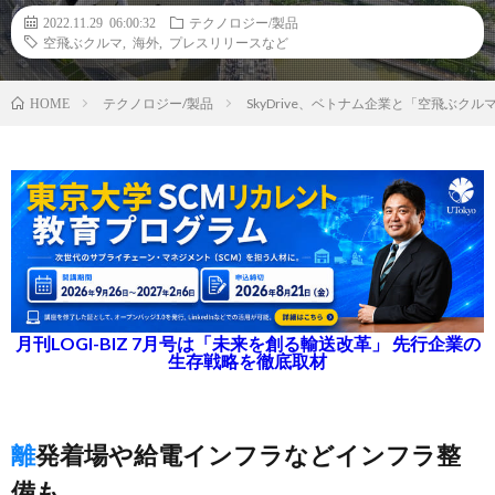
2022.11.29 06:00:32
テクノロジー/製品
空飛ぶクルマ
,
海外
,
プレスリリースなど
テクノロジー/製品
SkyDrive、ベトナム企業と「空飛ぶク
HOME
月刊LOGI-BIZ 7月号は「未来を創る輸送改革」 先行企業の
生存戦略を徹底取材
離発着場や給電インフラなどインフラ整
備も