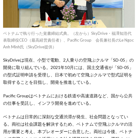
ベトナムで執り行った覚書締結式典。（左から）SkyDrive・福澤知浩代
表取締役CEO（最高経営責任者）、Pacific Group 会長兼社長のLe Ngoc
Anh Minh氏（SkyDrive提供）
SkyDriveは現在、小型で電動、2人乗りの空飛ぶクルマ「SD-05」の
開発に取り組んでいる。2021年10月には、国土交通省が「SD-05」
の型式証明申請を受理し、日本で初めて空飛ぶクルマで型式証明を
取得することを目指し、開発を推進している。
Pacific Groupはベトナムにおける鉄道や高速道路など、国から公共
の仕事を受託し、インフラ開発を進めている。
ベトナムは日常的に深刻な交通渋滞が発生、社会問題となってい
る。両社は社会課題を解決するため、ベトナムで空飛ぶクルマの活
用が重要と考え、本プレオーダーに合意した。両社は今後、ベトナ