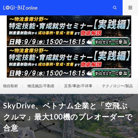
独自取材
物流施設/不動産
災害/事故/不祥事
テクノロジー/製品
SkyDrive、ベトナム企業と「空飛ぶ
クルマ」最大100機のプレオーダーで
合意