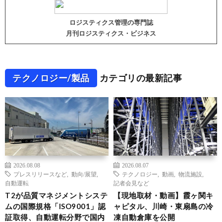
ロジスティクス管理の専門誌
月刊ロジスティクス・ビジネス
テクノロジー/製品
カテゴリの最新記事
2026.08.08
2026.08.07
プレスリリースなど
,
動向/展望
,
テクノロジー
,
動画
,
物流施設
,
自動運転
記者会見など
T2が品質マネジメントシステ
【現地取材・動画】霞ヶ関キ
ムの国際規格「ISO9001」認
ャピタル、川崎・東扇島の冷
証取得、自動運転分野で国内
凍自動倉庫を公開