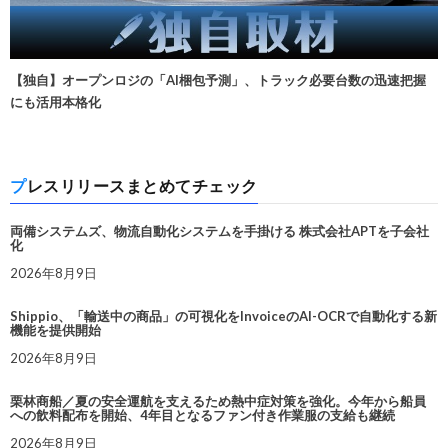
【独自】オープンロジの「AI梱包予測」、トラック必要台数の迅速把握
にも活用本格化
プレスリリースまとめてチェック
両備システムズ、物流自動化システムを手掛ける 株式会社APTを子会社
化
2026年8月9日
Shippio、「輸送中の商品」の可視化をInvoiceのAI-OCRで自動化する新
機能を提供開始
2026年8月9日
栗林商船／夏の安全運航を支えるため熱中症対策を強化。今年から船員
への飲料配布を開始、4年目となるファン付き作業服の支給も継続
2026年8月9日