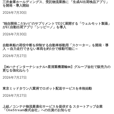
三井倉庫ホールディングス、受託物流業務に 「生成AI出荷検品アプリ」
を開発・導入開始
2026年7月30日
“独自開発こだわり”のサプリメントでD2C展開する「ウェルモット製薬」
がEC自動出荷アプリ「シッピーノ」を導入
2026年7月30日
自動車船の荷役中断を抑制する自動車移動用「スケーター」を開発・導
入 ～自力走行できない車両を約5分で移動可能に～
2026年7月27日
【㈱ハナインターナショナル×星清重機運輸㈱】グループ会社で販売力の
更なる強化ねらう
2026年7月27日
東京ミッドタウン八重洲でロボット配送サービスを本格始動
2026年7月27日
上組／コンテナ物流最適化サービスを提供する スタートアップ企業
「OneStream株式会社」への出資のお知らせ