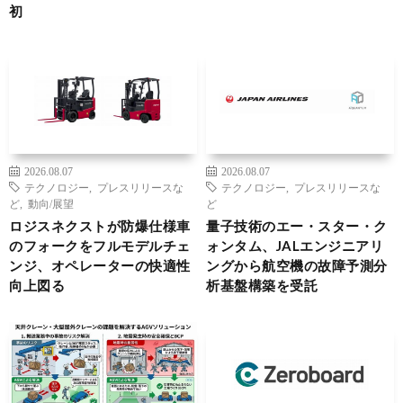
初
2026.08.07
2026.08.07
テクノロジー
,
プレスリリースな
テクノロジー
,
プレスリリースな
ど
,
動向/展望
ど
ロジスネクストが防爆仕様車
量子技術のエー・スター・ク
のフォークをフルモデルチェ
ォンタム、JALエンジニアリ
ンジ、オペレーターの快適性
ングから航空機の故障予測分
向上図る
析基盤構築を受託