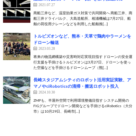
2021.07.27
商船三井など、温室効果ガス対策で共同開発へ 商船三井、商
船三井ドライバルク、大島造船所、相浦機械は7月27日、船
舶の荷役用クレーンなどを利用した船舶推[…]
トルビズオンなど、熊本・天草で鶏肉やラーメンを
ドローン輸送
2023.03.28
将来の物流網構築や災害時対応実現目指す ドローンの安全運
行支援を手掛けるトルビズオンは3月27日、ドローンを使っ
た空撮などを手掛けるドローンムーブ（熊[…]
長崎スタジアムシティのロボット活用実証実験、ア
マノやciRoboticsの清掃・搬送ロボット投入
2024.10.30
ZMPも、半屋外空間で利用環境整備目指す システム開発の
FIGグループでドローン開発などを手掛けるciRobotics（大分
市）は10月29日、長崎市[…]