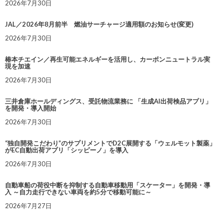
2026年7月30日
JAL／2026年8月前半 燃油サーチャージ適用額のお知らせ(変更)
2026年7月30日
椿本チエイン／再生可能エネルギーを活用し、カーボンニュートラル実
現を加速
2026年7月30日
三井倉庫ホールディングス、受託物流業務に 「生成AI出荷検品アプリ」
を開発・導入開始
2026年7月30日
“独自開発こだわり”のサプリメントでD2C展開する「ウェルモット製薬」
がEC自動出荷アプリ「シッピーノ」を導入
2026年7月30日
自動車船の荷役中断を抑制する自動車移動用「スケーター」を開発・導
入 ～自力走行できない車両を約5分で移動可能に～
2026年7月27日