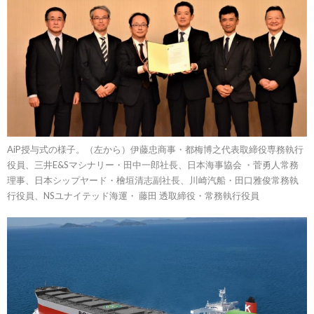
AiP授与式の様子。（左から）伊藤忠商事・都梅博之代表取締役専務執行
役員、三井E&Sマシナリー・田中一郎社長、日本海事協会 ・菅勇人常務
理事、日本シップヤード・檜垣清志副社長、川崎汽船・田口雅俊常務執
行役員、NSユナイテッド海運・ 藤田 透取締役・常務執行役員