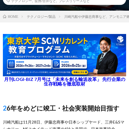
テクノロジー
,
提携/合弁など
,
プレスリリースなど
テクノロジー/製品
川崎汽船や伊藤忠商事など、アンモニア
HOME
月刊LOGI-BIZ 7月号は「未来を創る輸送改革」 先行企業の
生存戦略を徹底取材
26年をめどに竣工・社会実装開始目指す
川崎汽船は11月28日、伊藤忠商事や日本シップヤード、三井E&Sマ
シナリー、NSユナイテッド海運の4社と共同で、日本海事協会