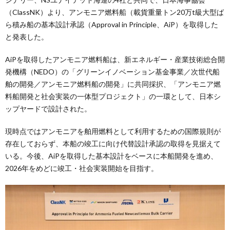
（ClassNK）より、アンモニア燃料船（載貨重量トン20万t級大型ば
ら積み船の基本設計承認（Approval in Principle、AiP）を取得した
と発表した。
AiPを取得したアンモニア燃料船は、新エネルギー・産業技術総合開
発機構（NEDO）の「グリーンイノベーション基金事業／次世代船
舶の開発／アンモニア燃料船の開発」に共同採択、「アンモニア燃
料船開発と社会実装の一体型プロジェクト」の一環として、日本シ
ップヤードで設計された。
現時点ではアンモニアを舶用燃料として利用するための国際規則が
存在しておらず、本船の竣工に向け代替設計承認の取得を見据えて
いる。今後、AiPを取得した基本設計をベースに本船開発を進め、
2026年をめどに竣工・社会実装開始を目指す。