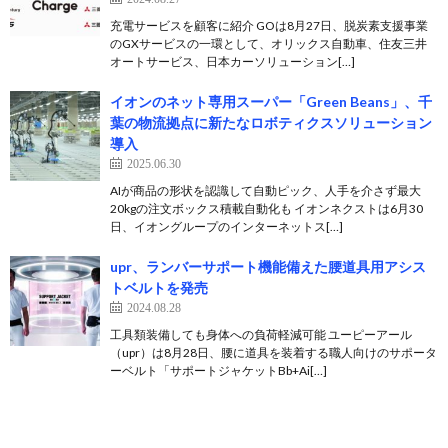
充電サービスを顧客に紹介 GOは8月27日、脱炭素支援事業
のGXサービスの一環として、オリックス自動車、住友三井
オートサービス、日本カーソリューション[…]
イオンのネット専用スーパー「Green Beans」、千
葉の物流拠点に新たなロボティクスソリューション
導入
2025.06.30
AIが商品の形状を認識して自動ピック、人手を介さず最大
20kgの注文ボックス積載自動化も イオンネクストは6月30
日、イオングループのインターネットス[…]
upr、ランバーサポート機能備えた腰道具用アシス
トベルトを発売
2024.08.28
工具類装備しても身体への負荷軽減可能 ユーピーアール
（upr）は8月28日、腰に道具を装着する職人向けのサポータ
ーベルト「サポートジャケットBb+Ai[…]