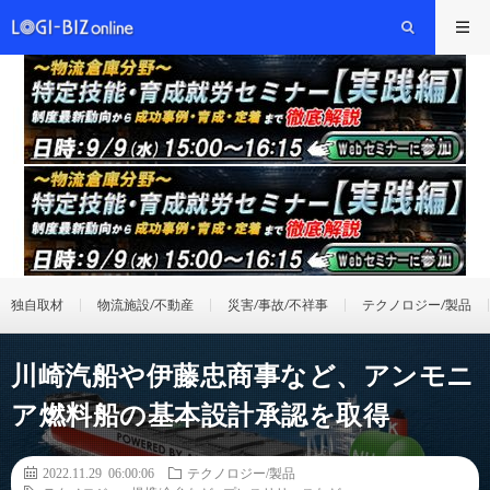
独自取材
物流施設/不動産
災害/事故/不祥事
テクノロジー/製品
川崎汽船や伊藤忠商事など、アンモニ
ア燃料船の基本設計承認を取得
2022.11.29 06:00:06
テクノロジー/製品