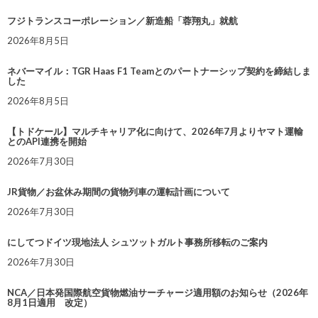
フジトランスコーポレーション／新造船「蓉翔丸」就航
2026年8月5日
ネバーマイル：TGR Haas F1 Teamとのパートナーシップ契約を締結しま
した
2026年8月5日
【トドケール】マルチキャリア化に向けて、2026年7月よりヤマト運輸
とのAPI連携を開始
2026年7月30日
JR貨物／お盆休み期間の貨物列車の運転計画について
2026年7月30日
にしてつドイツ現地法人 シュツットガルト事務所移転のご案内
2026年7月30日
NCA／日本発国際航空貨物燃油サーチャージ適用額のお知らせ（2026年
8月1日適用 改定）