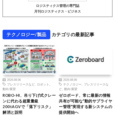
ロジスティクス管理の専門誌
月刊ロジスティクス・ビジネス
テクノロジー/製品
カテゴリの最新記事
2026.08.06
2026.08.06
プレスリリースなど
,
ロボット
,
テクノロジー
,
プレスリリースな
動向/展望
ど
,
動向/展望
ROBO-HI、吊り下げ式クレー
ゼロボード、常に最新の情報
ンに代わる超重量級
共有が可能な“動的サプライヤ
200tAGVで「落下リスク」
ー管理”実現する新システムの
解消と説明
提供開始へ