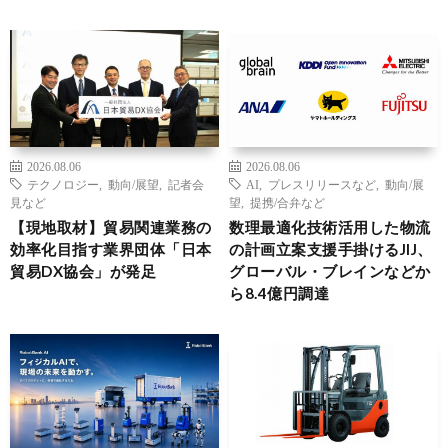
2026.08.06
2026.08.06
テクノロジー
,
動向/展望
,
記者会
AI
,
プレスリリースなど
,
動向/展
見など
望
,
提携/合弁など
【現地取材】貿易関連業務の
数理最適化技術活用した物流
効率化目指す業界団体「日本
の計画立案支援手掛けるJIJ、
貿易DX協会」が発足
グローバル・ブレインなどか
ら8.4億円調達