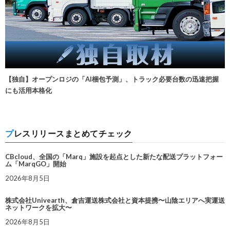
【独自】オープンロジの「AI梱包予測」、トラック必要台数の迅速把握
にも活用本格化
プレスリリースまとめてチェック
CBcloud、全国の「Marq」施設を起点とした新たな配送プラットフォー
ム「MarqGO」開始
2026年8月5日
株式会社Univearth、倉吉運送株式会社と資本提携〜山陰エリアへ実運送
ネットワークを拡大〜
2026年8月5日