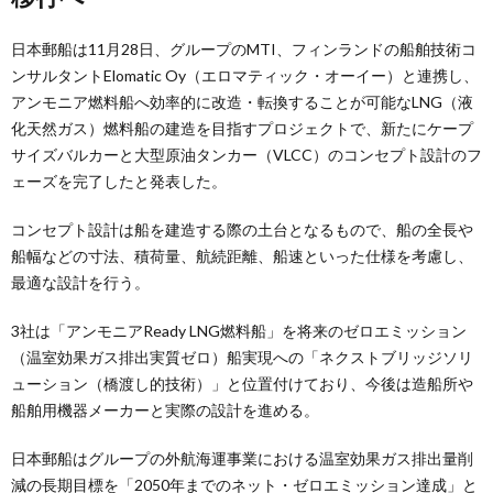
日本郵船は11月28日、グループのMTI、フィンランドの船舶技術コ
ンサルタントElomatic Oy（エロマティック・オーイー）と連携し、
アンモニア燃料船へ効率的に改造・転換することが可能なLNG（液
化天然ガス）燃料船の建造を目指すプロジェクトで、新たにケープ
サイズバルカーと大型原油タンカー（VLCC）のコンセプト設計のフ
ェーズを完了したと発表した。
コンセプト設計は船を建造する際の土台となるもので、船の全長や
船幅などの寸法、積荷量、航続距離、船速といった仕様を考慮し、
最適な設計を行う。
3社は「アンモニアReady LNG燃料船」を将来のゼロエミッション
（温室効果ガス排出実質ゼロ）船実現への「ネクストブリッジソリ
ューション（橋渡し的技術）」と位置付けており、今後は造船所や
船舶用機器メーカーと実際の設計を進める。
日本郵船はグループの外航海運事業における温室効果ガス排出量削
減の長期目標を「2050年までのネット・ゼロエミッション達成」と