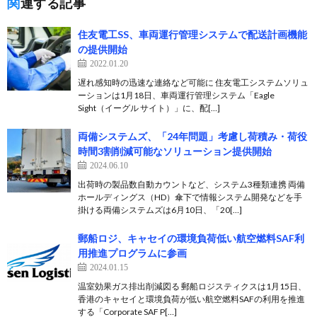
関連する記事
住友電工SS、車両運行管理システムで配送計画機能
の提供開始
2022.01.20
遅れ感知時の迅速な連絡など可能に 住友電工システムソリュ
ーションは1月18日、車両運行管理システム「Eagle
Sight（イーグル サイト）」に、配[…]
両備システムズ、「24年問題」考慮し荷積み・荷役
時間3割削減可能なソリューション提供開始
2024.06.10
出荷時の製品数自動カウントなど、システム3種類連携 両備
ホールディングス（HD）傘下で情報システム開発などを手
掛ける両備システムズは6月10日、「20[…]
郵船ロジ、キャセイの環境負荷低い航空燃料SAF利
用推進プログラムに参画
2024.01.15
温室効果ガス排出削減図る 郵船ロジスティクスは1月15日、
香港のキャセイと環境負荷が低い航空燃料SAFの利用を推進
する「Corporate SAF P[…]