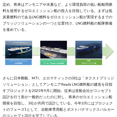
定め、将来はアンモニアや水素など、より環境負荷の低い船舶用燃
料を使用するゼロエミッション船の投入を目指している。まずは低
炭素燃料のであるLNG燃料をゼロエミッション船が実現するまでの
ブリッジソリューションの一つと位置付け、LNG燃料船の船隊整備
を進めている。
さらに日本郵船、MTI、エロマティックの3社は「ネクストブリッジ
ソリューション」としてアンモニアReady LNG燃料船の建造を目指
すプロジェクトを2021年9月に開始。従来は造船会社がコンセプト
設計を行う形が一般的だったのに対し、将来のゼロエミッション船
開発を目指し、3社が共同で設計している。今年3月にはプロジェク
トのフェーズ1として、自動車専用船とポストパナマックスバルカー
のコンセプト設計を完了している。