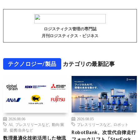
ロジスティクス管理の専門誌
月刊ロジスティクス・ビジネス
テクノロジー/製品
カテゴリの最新記事
2026.08.06
2026.08.05
AI
,
プレスリリースなど
,
動向/展
プレスリリースなど
,
ロボット
望
,
提携/合弁など
RobotBank、次世代自律走行
数理最適化技術活用した物流
フォークリフト「StarFork