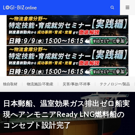
独自取材
物流施設/不動産
災害/事故/不祥事
テクノロジー/製品
日本郵船、温室効果ガス排出ゼロ船実
現へアンモニアReady LNG燃料船の
コンセプト設計完了