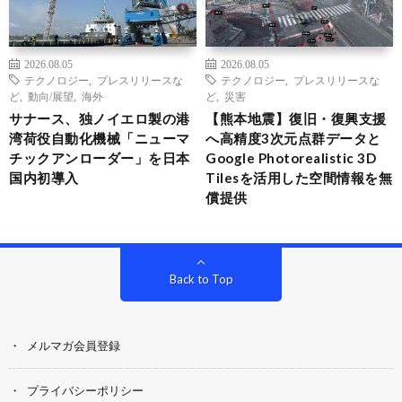
2026.08.05
2026.08.05
テクノロジー
,
プレスリリースな
テクノロジー
,
プレスリリースな
ど
,
動向/展望
,
海外
ど
,
災害
サナース、独ノイエロ製の港
【熊本地震】復旧・復興支援
湾荷役自動化機械「ニューマ
へ高精度3次元点群データと
チックアンローダー」を日本
Google Photorealistic 3D
国内初導入
Tilesを活用した空間情報を無
償提供
Back to Top
メルマガ会員登録
プライバシーポリシー