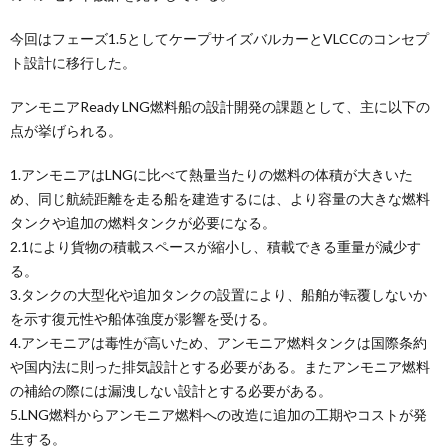
今回はフェーズ1.5としてケープサイズバルカーとVLCCのコンセプ
ト設計に移行した。
アンモニアReady LNG燃料船の設計開発の課題として、主に以下の
点が挙げられる。
1.アンモニアはLNGに比べて熱量当たりの燃料の体積が大きいた
め、同じ航続距離を走る船を建造するには、より容量の大きな燃料
タンクや追加の燃料タンクが必要になる。
2.1により貨物の積載スペースが縮小し、積載できる重量が減少す
る。
3.タンクの大型化や追加タンクの設置により、船舶が転覆しないか
を示す復元性や船体強度が影響を受ける。
4.アンモニアは毒性が高いため、アンモニア燃料タンクは国際条約
や国内法に則った排気設計とする必要がある。またアンモニア燃料
の補給の際には漏洩しない設計とする必要がある。
5.LNG燃料からアンモニア燃料への改造に追加の工期やコストが発
生する。