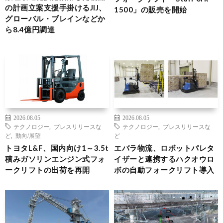
の計画立案支援手掛けるJIJ、
1500」の販売を開始
グローバル・ブレインなどか
ら8.4億円調達
2026.08.05
2026.08.05
テクノロジー
,
プレスリリースな
テクノロジー
,
プレスリリースな
ど
,
動向/展望
ど
トヨタL&F、国内向け1～3.5t
エバラ物流、ロボットパレタ
積みガソリンエンジン式フォ
イザーと連携するハクオウロ
ークリフトの出荷を再開
ボの自動フォークリフト導入