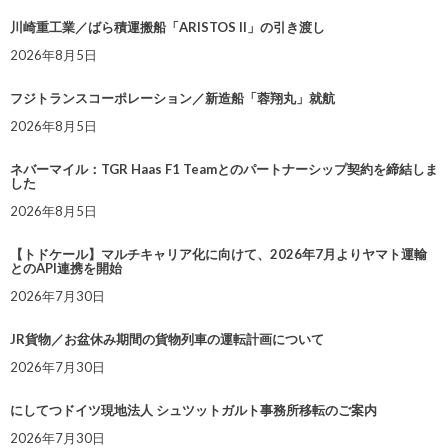
川崎重工業／ばら積運搬船「ARISTOS II」の引き渡し
2026年8月5日
フジトランスコーポレーション／新造船「蓉翔丸」就航
2026年8月5日
ネバーマイル：TGR Haas F1 Teamとのパートナーシップ契約を締結しま
した
2026年8月5日
【トドケール】マルチキャリア化に向けて、2026年7月よりヤマト運輸
とのAPI連携を開始
2026年7月30日
JR貨物／お盆休み期間の貨物列車の運転計画について
2026年7月30日
にしてつドイツ現地法人 シュツットガルト事務所移転のご案内
2026年7月30日