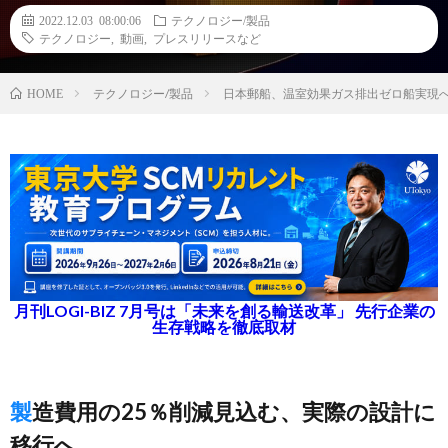
2022.12.03 08:00:06
テクノロジー/製品
テクノロジー
,
動画
,
プレスリリースなど
テクノロジー/製品
日本郵船、温室効果ガス排出ゼロ船実現へア
HOME
月刊LOGI-BIZ 7月号は「未来を創る輸送改革」 先行企業の
生存戦略を徹底取材
製造費用の25％削減見込む、実際の設計に
移行へ