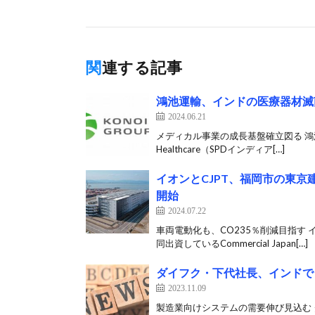
関連する記事
鴻池運輸、インドの医療器材滅
2024.06.21
メディカル事業の成長基盤確立図る 鴻池
Healthcare（SPDインディア[…]
イオンとCJPT、福岡市の東
開始
2024.07.22
車両電動化も、CO235％削減目指す
同出資しているCommercial Japan[…]
ダイフク・下代社長、インドで
2023.11.09
製造業向けシステムの需要伸び見込む 