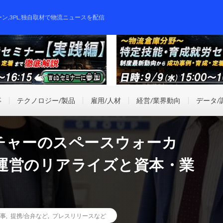
ーン,3PL,独自取材で物流ニュースを配信
事
テクノロジー/製品
雇用/人材
経営/業界動向
データ/
チャーのスペースウォーカ
運営のリアライズと資本・業
事
,
提携/合弁など
,
プレスリリースなど