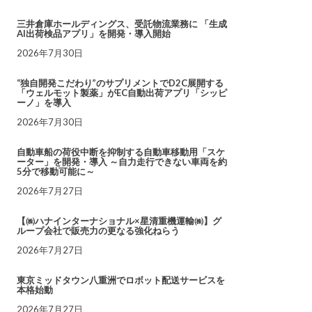
三井倉庫ホールディングス、受託物流業務に 「生成
AI出荷検品アプリ」を開発・導入開始
2026年7月30日
“独自開発こだわり”のサプリメントでD2C展開する
「ウェルモット製薬」がEC自動出荷アプリ「シッピ
ーノ」を導入
2026年7月30日
自動車船の荷役中断を抑制する自動車移動用「スケ
ーター」を開発・導入 ～自力走行できない車両を約
5分で移動可能に～
2026年7月27日
【㈱ハナインターナショナル×星清重機運輸㈱】グ
ループ会社で販売力の更なる強化ねらう
2026年7月27日
東京ミッドタウン八重洲でロボット配送サービスを
本格始動
2026年7月27日