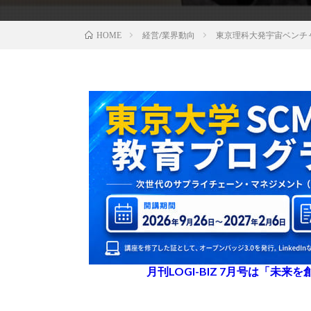
経営/業界動向
東京理科大発宇宙ベンチ
HOME
月刊LOGI-BIZ 7月号は「未