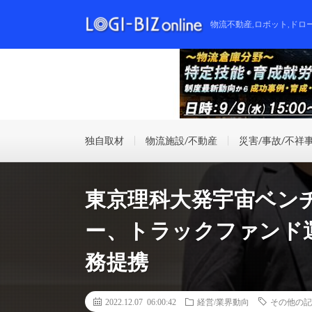
物流不動産,ロボット,ドロ
独自取材
物流施設/不動産
災害/事故/不祥
東京理科大発宇宙ベン
ー、トラックファンド
務提携
2022.12.07 06:00:42
経営/業界動向
その他の記