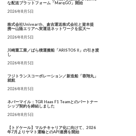
な配送プラットフォーム「MarqGO」開始
2026年8月5日
株式会社Univearth、倉吉運送株式会社と資本提
携〜山陰エリアへ実運送ネットワークを拡大〜
2026年8月5日
川崎重工業／ばら積運搬船「ARISTOS II」の引き渡
し
2026年8月5日
フジトランスコーポレーション／新造船「蓉翔丸」
就航
2026年8月5日
ネバーマイル：TGR Haas F1 Teamとのパートナー
シップ契約を締結しました
2026年8月5日
【トドケール】マルチキャリア化に向けて、2026
年7月よりヤマト運輸とのAPI連携を開始