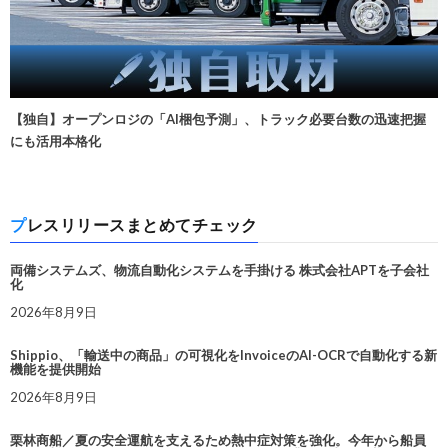
【独自】オープンロジの「AI梱包予測」、トラック必要台数の迅速把握
にも活用本格化
プレスリリースまとめてチェック
両備システムズ、物流自動化システムを手掛ける 株式会社APTを子会社
化
2026年8月9日
Shippio、「輸送中の商品」の可視化をInvoiceのAI-OCRで自動化する新
機能を提供開始
2026年8月9日
栗林商船／夏の安全運航を支えるため熱中症対策を強化。今年から船員