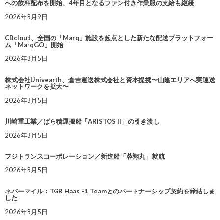
への飲料配布を開始、4年目となるファン付き作業服の支給も継続
2026年8月9日
CBcloud、全国の「Marq」施設を起点とした新たな配送プラットフォー
ム「MarqGO」開始
2026年8月5日
株式会社Univearth、倉吉運送株式会社と資本提携〜山陰エリアへ実運送
ネットワークを拡大〜
2026年8月5日
川崎重工業／ばら積運搬船「ARISTOS II」の引き渡し
2026年8月5日
フジトランスコーポレーション／新造船「蓉翔丸」就航
2026年8月5日
ネバーマイル：TGR Haas F1 Teamとのパートナーシップ契約を締結しま
した
2026年8月5日