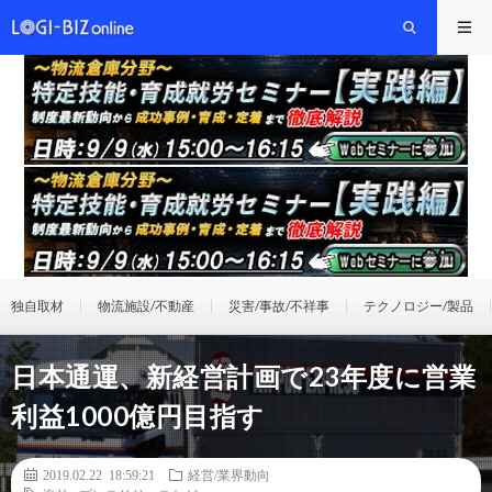
独自取材
物流施設/不動産
災害/事故/不祥事
テクノロジー/製品
日本通運、新経営計画で23年度に営業
利益1000億円目指す
2019.02.22 18:59:21
経営/業界動向