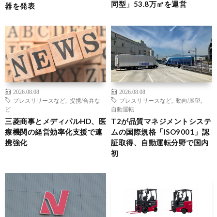
同型」53.8万㎡を運営
器を発表
2026.08.08
2026.08.08
プレスリリースなど
,
提携/合弁な
プレスリリースなど
,
動向/展望
,
ど
自動運転
三菱商事とメディパルHD、医
T2が品質マネジメントシステ
療機関の経営効率化支援で連
ムの国際規格「ISO9001」認
携強化
証取得、自動運転分野で国内
初