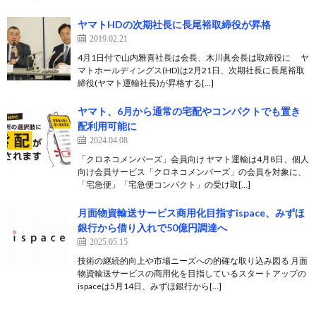
ヤマトHDの次期社長に長尾裕取締役が昇格
2019.02.21
4月1日付で山内雅喜社長は会長、木川眞会長は取締役に ヤ
マトホールディングス(HD)は2月21日、次期社長に長尾裕取
締役(ヤマト運輸社長)が昇格する[…]
ヤマト、6月から通常の宅配やコンパクトでも置き
配利用可能に
2024.04.08
「クロネコメンバーズ」会員向け ヤマト運輸は4月8日、個人
向け会員サービス「クロネコメンバーズ」の会員を対象に、
「宅急便」「宅急便コンパクト」の受け取[…]
月面物資輸送サービス商用化目指すispace、みずほ
銀行から借り入れで50億円調達へ
2025.05.15
技術の継続的向上や市場ニーズへの的確な取り込み図る 月面
物資輸送サービスの商用化を目指しているスタートアップの
ispaceは5月14日、みずほ銀行から[…]