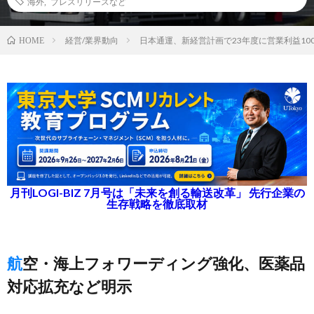
海外
,
プレスリリースなど
経営/業界動向
日本通運、新経営計画で23年度に営業利益10
HOME
月刊LOGI-BIZ 7月号は「未来を創る輸送改革」 先行企業の
生存戦略を徹底取材
航空・海上フォワーディング強化、医薬品
対応拡充など明示