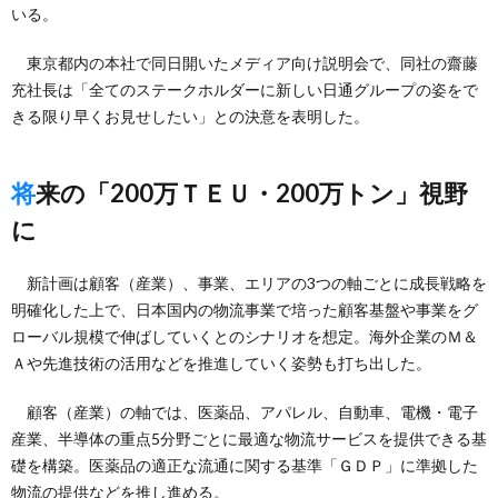
いる。
東京都内の本社で同日開いたメディア向け説明会で、同社の齋藤
充社長は「全てのステークホルダーに新しい日通グループの姿をで
きる限り早くお見せしたい」との決意を表明した。
将来の「200万ＴＥＵ・200万トン」視野
に
新計画は顧客（産業）、事業、エリアの3つの軸ごとに成長戦略を
明確化した上で、日本国内の物流事業で培った顧客基盤や事業をグ
ローバル規模で伸ばしていくとのシナリオを想定。海外企業のＭ＆
Ａや先進技術の活用などを推進していく姿勢も打ち出した。
顧客（産業）の軸では、医薬品、アパレル、自動車、電機・電子
産業、半導体の重点5分野ごとに最適な物流サービスを提供できる基
礎を構築。医薬品の適正な流通に関する基準「ＧＤＰ」に準拠した
物流の提供などを推し進める。