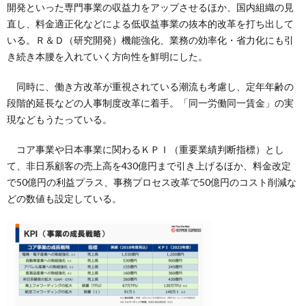
開発といった専門事業の収益力をアップさせるほか、国内組織の見
直し、料金適正化などによる低収益事業の抜本的改革を打ち出して
いる。Ｒ＆Ｄ（研究開発）機能強化、業務の効率化・省力化にも引
き続き本腰を入れていく方向性を鮮明にした。
同時に、働き方改革が重視されている潮流も考慮し、定年年齢の
段階的延長などの人事制度改革に着手。「同一労働同一賃金」の実
現などもうたっている。
コア事業や日本事業に関わるＫＰＩ（重要業績判断指標）とし
て、非日系顧客の売上高を430億円まで引き上げるほか、料金改定
で50億円の利益プラス、事務プロセス改革で50億円のコスト削減な
どの数値も設定している。