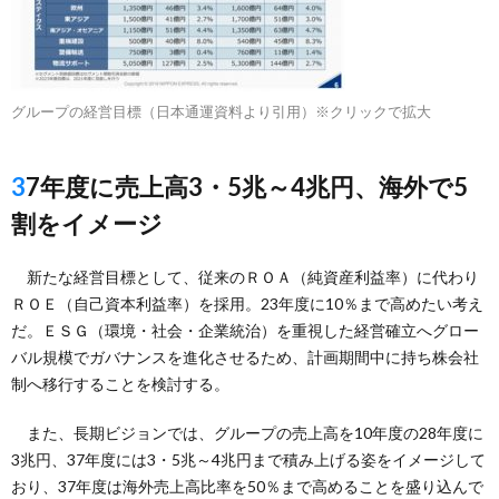
グループの経営目標（日本通運資料より引用）※クリックで拡大
37年度に売上高3・5兆～4兆円、海外で5
割をイメージ
新たな経営目標として、従来のＲＯＡ（純資産利益率）に代わり
ＲＯＥ（自己資本利益率）を採用。23年度に10％まで高めたい考え
だ。ＥＳＧ（環境・社会・企業統治）を重視した経営確立へグロー
バル規模でガバナンスを進化させるため、計画期間中に持ち株会社
制へ移行することを検討する。
また、長期ビジョンでは、グループの売上高を10年度の28年度に
3兆円、37年度には3・5兆～4兆円まで積み上げる姿をイメージして
おり、37年度は海外売上高比率を50％まで高めることを盛り込んで