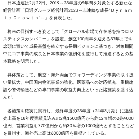
日本通運は2月22日、2019～23年度の5年間を対象とする新たな
経営計画「日通グループ経営計画2023～非連続な成長“Ｄｙｎａｍ
ｉｃ Ｇｒｏｗｔｈ”～」を発表した。
将来の目指すべき姿として「グローバル市場で存在感を持つロジ
スティクスカンパニー」を設定。創立100周年を迎える37年までを
念頭に置いて成長基盤を確立する長期ビジョンに基づき、対象期間
中にコア事業の成長と日本事業の強靭化を並行して推進するとの基
本戦略を明示した。
具体策として、航空・海外両面でフォワーディング事業の取り扱
い量拡大、中国国内物流事業の強化、医薬品への対応拡充、重機建
設や警備輸送などの専門事業の収益力向上といった諸施策を盛り込
んだ。
各施策を確実に実行し、最終年度の23年度（24年3月期）に連結
売上高を18年度実績見込みの2兆1500億円から約12％増の2兆4000
億円、営業利益を770億円から約30％増の1000億円とすることなど
を目指す。海外売上高は6000億円を目標としている。