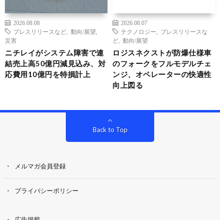
2026.08.08
2026.08.07
プレスリリースなど
,
動向/展望
,
テクノロジー
,
プレスリリースな
災害
ど
,
動向/展望
ニチレイがシステム障害で連
ロジスネクストが防爆仕様車
結売上高50億円減見込み、対
のフォークをフルモデルチェ
応費用10億円を特損計上
ンジ、オペレーターの快適性
向上図る
Back to Top
メルマガ会員登録
プライバシーポリシー
広告掲載