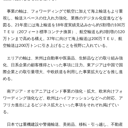
事業の軸は、フォワーディングで航空に加えて海上輸送もより重
視し、輸送スペースの仕入れ力強化、業務のデジタル化促進などを
図る。21年度には海上輸送を18年度実績見込みから約5割増の100万
ＴＥＵ（20フィート標準コンテナ換算）、航空輸送も約3割増の120
万トンまで高める構え。37年に向けて海上輸送は200万ＴＥＵ、航
空輸送は200万トンに引き上げることを視野に入れている。
エリアの軸は、米州は自動車や医薬品、生鮮品などの取り組み強
化、日系企業の顧客獲得といった事項に注力。東アジアは中国で国
際企業との取引量増大、中欧鉄道を利用した事業拡大などを推し進
める。
南アジア・オセアニアはインド事業の強化・拡大、欧米向けフォ
ワーディング強化など、欧州はハイファッションなどへの対応、ア
フリカ進出によるビジネス拡大といった事項をそれぞれ掲げてい
る。
日本では重機建設や警備輸送、美術品、移転・引っ越し、不動産