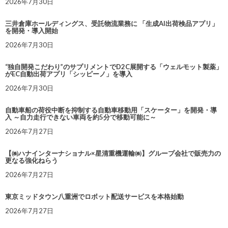
2026年7月30日
三井倉庫ホールディングス、受託物流業務に 「生成AI出荷検品アプリ」
を開発・導入開始
2026年7月30日
“独自開発こだわり”のサプリメントでD2C展開する「ウェルモット製薬」
がEC自動出荷アプリ「シッピーノ」を導入
2026年7月30日
自動車船の荷役中断を抑制する自動車移動用「スケーター」を開発・導
入 ～自力走行できない車両を約5分で移動可能に～
2026年7月27日
【㈱ハナインターナショナル×星清重機運輸㈱】グループ会社で販売力の
更なる強化ねらう
2026年7月27日
東京ミッドタウン八重洲でロボット配送サービスを本格始動
2026年7月27日