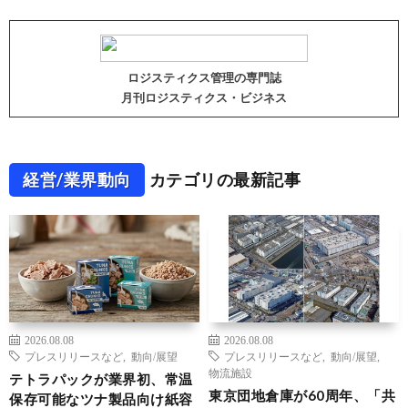
ロジスティクス管理の専門誌
月刊ロジスティクス・ビジネス
経営/業界動向
カテゴリの最新記事
2026.08.08
2026.08.08
プレスリリースなど
,
動向/展望
プレスリリースなど
,
動向/展望
,
物流施設
テトラパックが業界初、常温
東京団地倉庫が60周年、「共
保存可能なツナ製品向け紙容